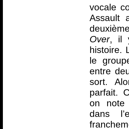
vocale c
Assault 
deuxièm
Over
, il
histoire.
le group
entre deu
sort. Al
parfait. 
on note 
dans l’
franchem