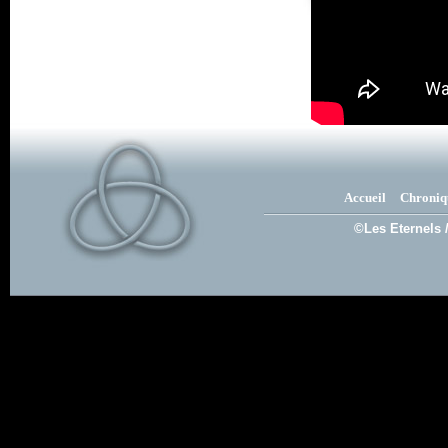
Accueil
Chroniq
©Les Eternels 