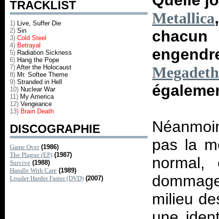
Quelle j
TRACKLIST
Metallica
1)
Live, Suffer Die
2)
Sin
chacun à
3)
Cold Steel
4)
Betrayal
engendr
5)
Radiation Sickness
6)
Hang the Pope
7)
After the Holocaust
Megadet
8)
Mr. Softee Theme
9)
Stranded in Hell
égalemen
10)
Nuclear War
11)
My America
12)
Vengeance
13)
Brain Death
Néanmoin
DISCOGRAPHIE
pas la mê
Game Over
(1986)
The Plague (EP)
(1987)
normal, 
Survive
(1988)
Handle With Care
(1989)
dommage.
Louder Harder Faster (DVD)
(2007)
milieu de
une iden