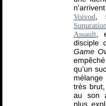
n’arrive
, 
Voivod
Supuratio
, 
Assault
disciple
Game Ov
empêché 
qu’un suc
mélange 
très brut
au son a
plus expl