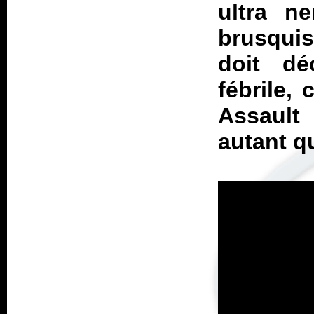
ultra n
brusqui
doit d
fébrile,
Assault
autant q