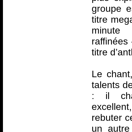
groupe e
titre meg
minute 
raffinée
titre d’a
Le chant
talents d
: il cha
excellen
rebuter c
un autre