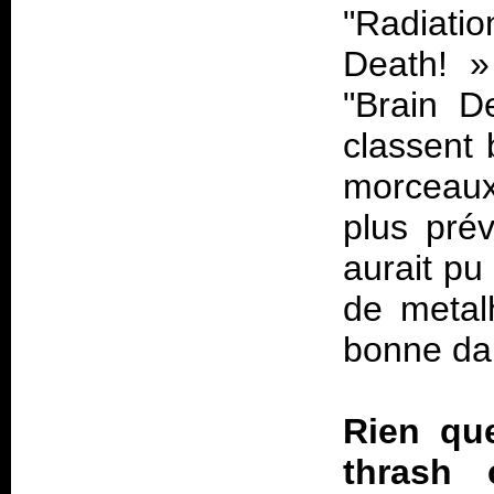
"Radiati
Death!
»
"Brain De
classent 
morceaux
plus prév
aurait pu
de metal
bonne d
Rien que
thrash 