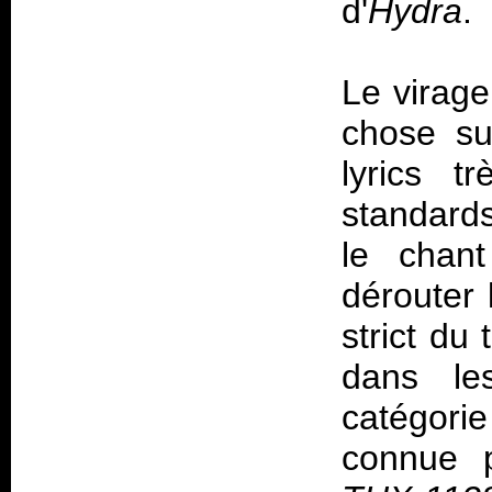
d'
Hydra
.
Le virage
chose su
lyrics t
standard
le chan
dérouter 
strict du
dans les
catégori
connue p