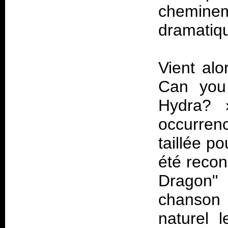
chemine
dramatiq
Vient alo
Can you 
Hydra?
occurren
taillée po
été reco
Dragon"
chanson 
naturel l