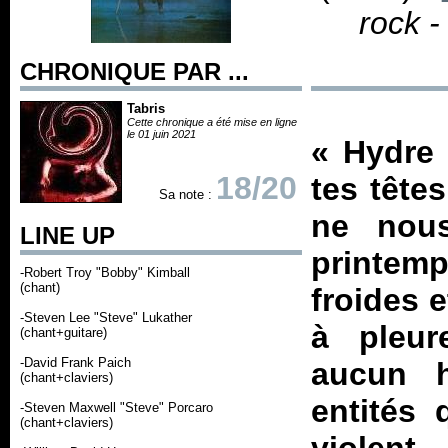
rock -
CHRONIQUE PAR ...
Tabris
Cette chronique a été mise en ligne
le 01 juin 2021
«
Hydre 
18/20
tes tête
Sa note :
ne nou
LINE UP
printemp
-Robert Troy "Bobby" Kimball
(chant)
froides 
-Steven Lee "Steve" Lukather
à pleur
(chant+guitare)
-David Frank Paich
aucun h
(chant+claviers)
entités 
-Steven Maxwell "Steve" Porcaro
(chant+claviers)