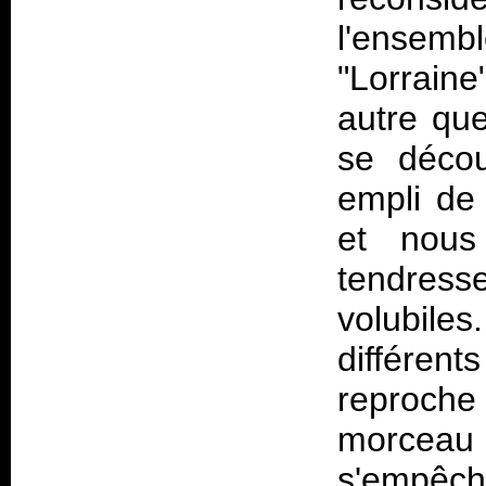
l'ensemb
"Lorraine
autre qu
se déco
empli de 
et nous 
tendres
volubile
différe
reproche 
morceau
s'empêche