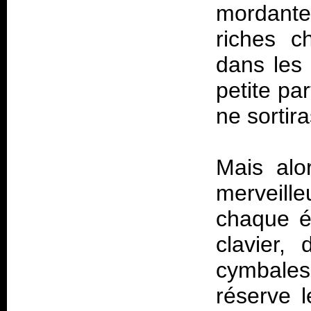
mordante
riches c
dans les 
petite pa
ne sortir
Mais alo
merveille
chaque é
clavier,
cymbale
réserve l