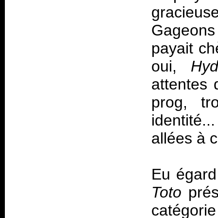
gracieuse
Gageons 
payait ch
oui,
Hy
attentes 
prog, tr
identité.
allées à
Eu égard 
Toto
prés
catégori