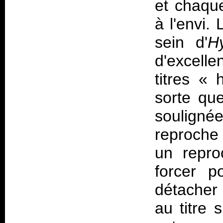
et chaqu
à l'envi. 
sein d'
H
d'excelle
titres «
h
sorte qu
soulignée
reproche 
un repro
forcer p
détacher
au titre 