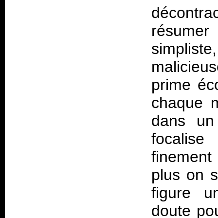
décontrac
résumer 
simplis
malicieu
prime éco
chaque mu
dans un 
focalis
finement
plus on s
figure u
doute pou