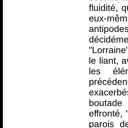
fluidité,
eux-mêm
antipode
décidéme
"Lorraine"
le liant, 
les él
précéde
exacerbés
boutade
effronté,
parois d