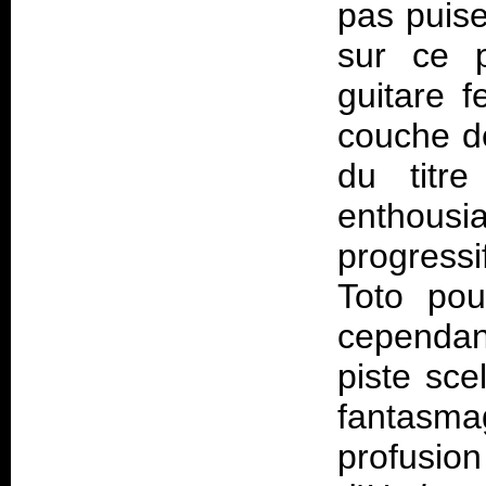
pas puise
sur ce p
guitare 
couche de
du titr
enthous
progressi
Toto pou
cependant
piste sce
fantasma
profusion