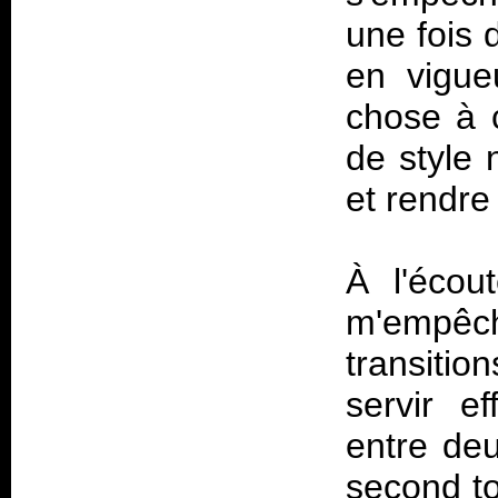
une fois 
en vigueu
chose à 
de style n
et rendre
À l'écou
m'empêc
transitio
servir e
entre deu
second tou