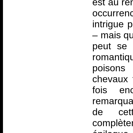
est au re
occurrenc
intrigue 
– mais qu
peut se 
romantiq
poisons
chevaux f
fois e
remarquab
de cet
complèt