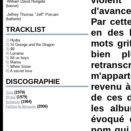
violent
-William David Hungate
(basse)
d'avance
-Jeffrey Thomas "Jeff" Porcaro
Par cett
(batterie)
TRACKLIST
en des h
1)
Hydra
mots gri
2)
St George and the Dragon
3)
99
bien p
4)
Lorraine
5)
All us boys
retran
6)
Mama
7)
White Sister
8)
A secret love
m'appar
DISCOGRAPHIE
revenu à 
Toto
(1978)
de ces d
Hydra
(1979)
Isolation
(1984)
les alb
Falling In Between
(2006)
évoqué 
nom qui 