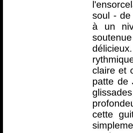
l'ensorc
soul - de
à un niv
soutenu
délicie
rythmiqu
claire et
patte de 
glissad
profonde
cette gui
simpleme