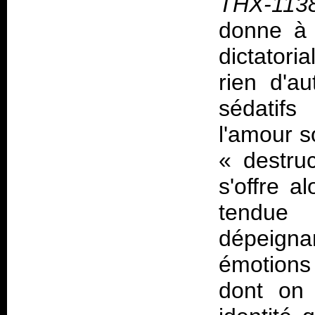
THX-113
donne à 
dictatori
rien d'a
sédatifs
l'amour s
«
destru
s'offre a
tendue
dépeignan
émotions 
dont on 