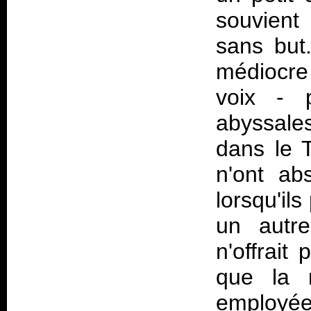
souvient
sans but
médiocre 
voix - 
abyssales
dans le T
n'ont ab
lorsqu'il
un aut
n'offrait
que la r
employée