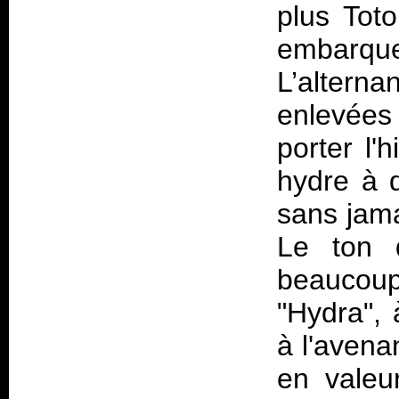
plus Tot
embarque
L’alterna
enlevées 
porter l'
hydre à d
sans jam
Le ton 
beaucou
"Hydra", 
à l'avena
en valeu