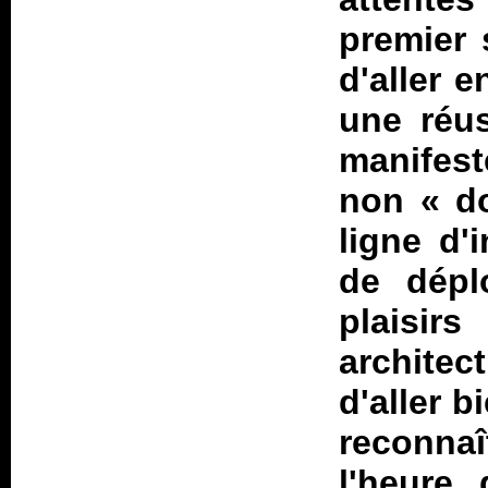
premier 
d'aller e
une réu
manifes
non «
d
ligne d'
de dépl
plaisi
architec
d'aller b
reconnaî
l'heure