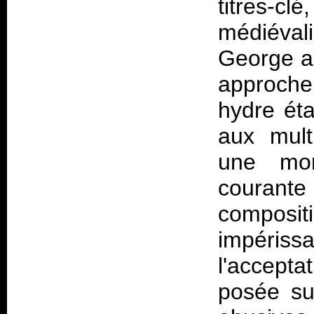
titres-c
médiéval
George a
approche 
hydre éta
aux mult
une mort
couran
compositi
impériss
l'accept
posée sur