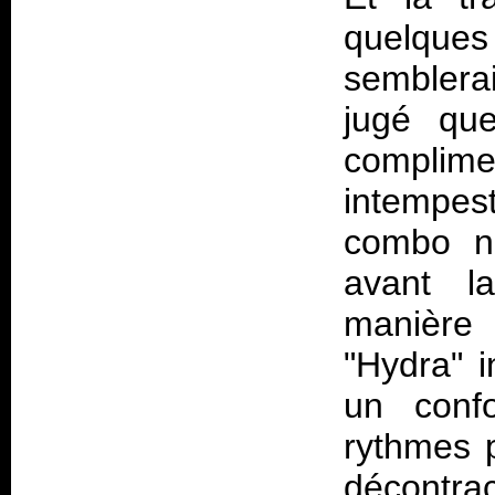
quelques 
semblerai
jugé que
complim
intempes
combo n
avant la
manière 
"Hydra" i
un conf
rythmes 
décontr