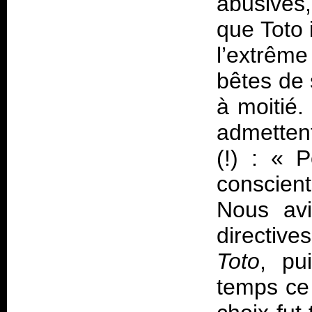
abusives,
que Toto 
l’extrême
bêtes de 
à moitié
admettent
(!) : «
P
conscien
Nous avi
directives
Toto
, pu
temps ce 