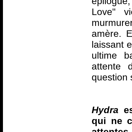
épilogue
Love" vi
murmure
amère. E
laissant 
ultime b
attente 
question 
Hydra
es
qui ne c
attentes