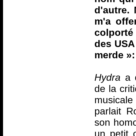
d'autre.
m'a offe
colporté
des USA
merde
»
Hydra
a d
de la cri
musicale
parlait 
son hom
un petit