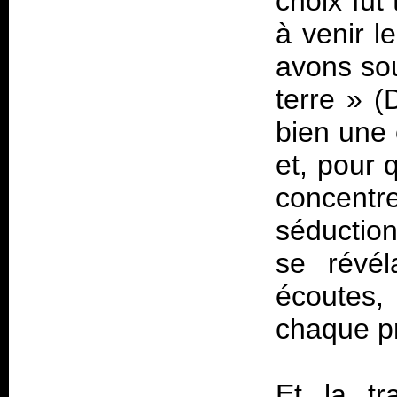
choix fut 
à venir l
avons so
terre
» (
bien une 
et, pour 
concentre
séductio
se révé
écoutes,
chaque p
Et la tr