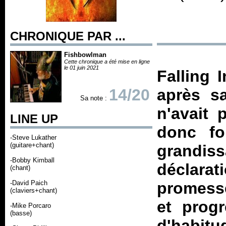
CHRONIQUE PAR ...
Fishbowlman
Cette chronique a été mise en ligne
le 01 juin 2021
Falling 
14/20
après s
Sa note :
n'avait 
LINE UP
donc fo
-Steve Lukather
(guitare+chant)
grandis
-Bobby Kimball
déclara
(chant)
-David Paich
promesse
(claviers+chant)
et prog
-Mike Porcaro
(basse)
d'habitu