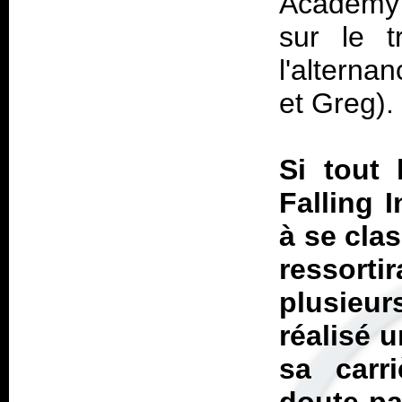
Academy 
sur le t
l'alterna
et Greg).
Si tout 
Falling 
à se cla
ressort
plusieur
réalisé 
sa carr