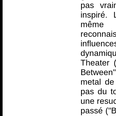
pas vrai
inspiré.
même h
reconna
influenc
dynamiqu
Theater 
Between",
metal de 
pas du to
une resu
passé ("B