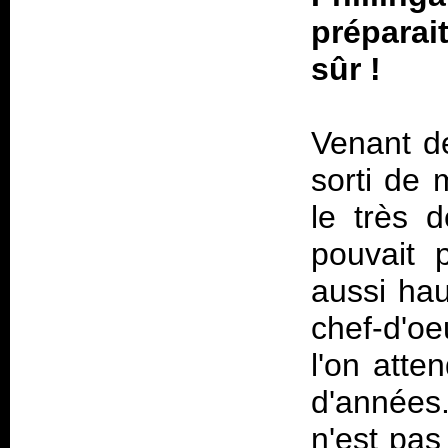
préparai
sûr !
Venant de
sorti de
le très 
pouvait 
aussi hau
chef-d'oe
l'on atte
d'années
n'est pas