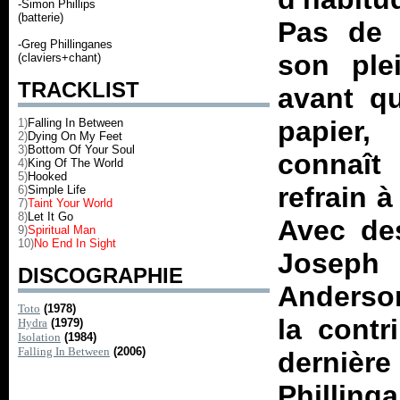
-Simon Phillips
(batterie)
Pas de d
-Greg Phillinganes
son plei
(claviers+chant)
TRACKLIST
avant qu'
papier, 
1)
Falling In Between
2)
Dying On My Feet
3)
Bottom Of Your Soul
connaît 
4)
King Of The World
5)
Hooked
refrain à
6)
Simple Life
7)
Taint Your World
8)
Let It Go
Avec des
9)
Spiritual Man
10)
No End In Sight
Joseph 
DISCOGRAPHIE
Anderson
Toto
(1978)
la contr
Hydra
(1979)
Isolation
(1984)
Falling In Between
(2006)
dernière
Phillin