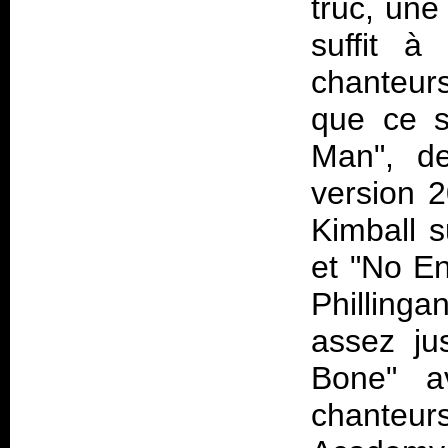
truc, une
suffit à
chanteurs,
que ce s
Man", de
version 2
Kimball s
et "No En
Phillinga
assez j
Bone" a
chanteurs