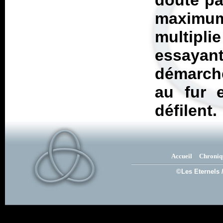
doute pa
maximu
multiplie
essayan
démarche
au fur 
défilent.
Accueil
Chroniq
©Les Eternels 