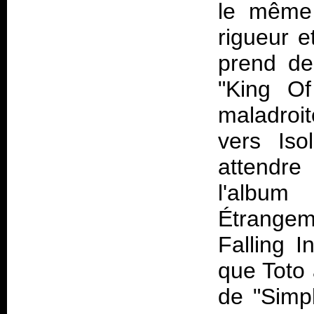
le même 
rigueur e
prend de
"King O
maladroi
vers
Iso
attendre
l'album
Étrangem
Falling 
que Toto 
de "Simpl