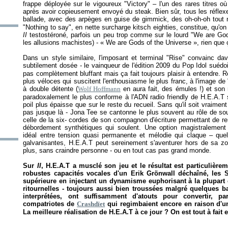
frappe déployée sur le vigoureux "Victory" – l'un des rares titres où
après avoir copieusement envoyé du steak. Bien sûr, tous les réflex
ballade, avec des arpèges en guise de gimmick, des oh-oh-oh tout 
"Nothing to say", en nette surcharge kitsch eighties, constitue, qu'o
II
testostéroné, parfois un peu trop comme sur le lourd "We are Go
les allusions machistes) - «
We are Gods of the Universe
», rien que 
Dans un style similaire, l'imposant et terminal "Rise" convainc d
subtilement dosée - le vainqueur de l'édition 2009 du Pop Idol suédoi
pas complètement bluffant mais ça fait toujours plaisir à entendre. 
plus véloces qui suscitent l'enthousiasme le plus franc, à l'image de
à double détente (
Wolf Hoffmann
en aura fait, des émules !) et son r
paradoxalement le plus conforme à l'ADN radio friendly de H.E.A.T 
poil plus épaisse que sur le reste du recueil. Sans qu'il soit vraimen
pas jusque là - Jona Tee se cantonne le plus souvent au rôle de sou
celle de la six- cordes de son compagnon d'écriture permettant de ren
débordement synthétiques qui soulent. Une option magistralement 
idéal entre tension quasi permanente et mélodie qui claque – que
galvanisantes, H.E.A.T peut sereinement s'aventurer hors de sa z
plus, sans craindre personne - ou en tout cas pas grand monde.
Sur
II
, H.E.A.T a musclé son jeu et le résultat est particulière
robustes capacités vocales d'un Erik Grönwall déchaîné, les S
supérieure en injectant un dynamisme euphorisant à la plupart 
ritournelles - toujours aussi bien troussées malgré quelques 
interprétées, ont suffisamment d'atouts pour convertir, p
compatriotes de
Crashdïet
qui regimbaient encore en raison d'u
La meilleure réalisation de H.E.A.T à ce jour ? On est tout à fait 