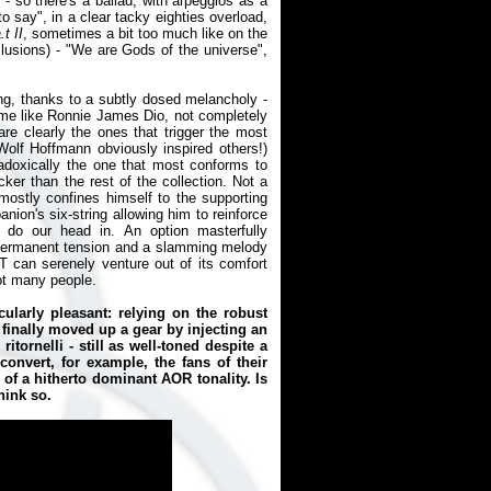
- so there's a ballad, with arpeggios as a
o say", in a clear tacky eighties overload,
.t II
, sometimes a bit too much like on the
lusions) - "We are Gods of the universe",
ing, thanks to a subtly dosed melancholy -
time like Ronnie James Dio, not completely
 are clearly the ones that trigger the most
Wolf Hoffmann obviously inspired others!)
radoxically the one that most conforms to
cker than the rest of the collection. Not a
 mostly confines himself to the supporting
nion's six-string allowing him to reinforce
t do our head in. An option masterfully
 permanent tension and a slamming melody
T can serenely venture out of its comfort
not many people.
ularly pleasant: relying on the robust
 finally moved up a gear by injecting an
ornelli - still as well-toned despite a
onvert, for example, the fans of their
of a hitherto dominant AOR tonality. Is
hink so.