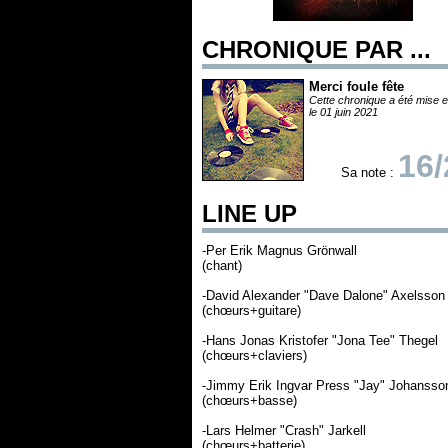
CHRONIQUE PAR ...
Merci foule fête
Cette chronique a été mise e
le 01 juin 2021
16/
Sa note :
LINE UP
-Per Erik Magnus Grönwall
(chant)
-David Alexander "Dave Dalone" Axelsson
(chœurs+guitare)
-Hans Jonas Kristofer "Jona Tee" Thegel
(chœurs+claviers)
-Jimmy Erik Ingvar Press "Jay" Johansso
(chœurs+basse)
-Lars Helmer "Crash" Jarkell
(chœurs+batterie)