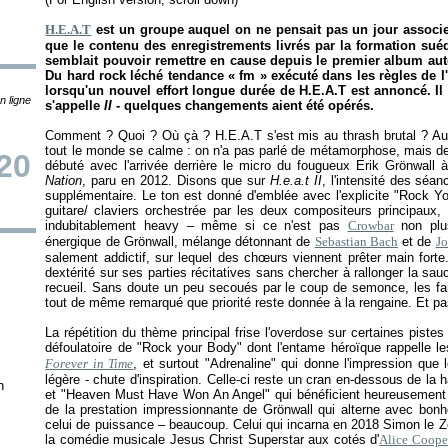
H.E.A.T
est un groupe auquel on ne pensait pas un jour associ
que le contenu des enregistrements livrés par la formation sué
semblait pouvoir remettre en cause depuis le premier album auto-
Du hard rock léché tendance «
fm
» exécuté dans les règles de l'
lorsqu'un nouvel effort longue durée de H.E.A.T est annoncé. Il 
n ligne
s'appelle
II
- quelques changements aient été opérés.
Comment ? Quoi ? Où çà ? H.E.A.T s'est mis au thrash brutal ? Au b
tout le monde se calme : on n'a pas parlé de métamorphose, mais de
20
débuté avec l'arrivée derrière le micro du fougueux Erik Grönwall 
Nation
, paru en 2012. Disons que sur
H.e.a.t II
, l'intensité des séa
supplémentaire. Le ton est donné d'emblée avec l'explicite "Rock Y
guitare/ claviers orchestrée par les deux compositeurs principaux, 
indubitablement heavy – même si ce n'est pas
Crowbar
non plus
énergique de Grönwall, mélange détonnant de
Sebastian Bach
et de
Jo
salement addictif, sur lequel des chœurs viennent prêter main fort
dextérité sur ses parties récitatives sans chercher à rallonger la sa
recueil. Sans doute un peu secoués par le coup de semonce, les fa
tout de même remarqué que priorité reste donnée à la rengaine. Et pa
La répétition du thème principal frise l'overdose sur certaines piste
défoulatoire de "Rock your Body" dont l'entame héroïque rappelle l
Forever in Time
, et surtout "Adrenaline" qui donne l'impression qu
légère - chute d'inspiration. Celle-ci reste un cran en-dessous de 
n
et "Heaven Must Have Won An Angel" qui bénéficient heureusement d
de la prestation impressionnante de Grönwall qui alterne avec bonhe
celui de puissance – beaucoup. Celui qui incarna en 2018 Simon le Z
la comédie musicale Jesus Christ Superstar aux cotés d'
Alice Coope