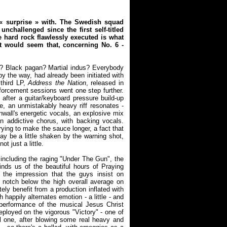
 «
surprise
» with. The Swedish squad
nchallenged since the first self-titled
e hard rock flawlessly executed is what
t would seem that, concerning No. 6 -
l? Black pagan? Martial indus? Everybody
 the way, had already been initiated with
 third LP,
Address the Nation
, released in
nforcement sessions went one step further.
 after a guitar/keyboard pressure build-up
 an unmistakably heavy riff resonates -
nwall's energetic vocals, an explosive mix
 addictive chorus, with backing vocals.
trying to make the sauce longer, a fact that
ay be a little shaken by the warning shot,
ot just a little.
ncluding the raging "Under The Gun", the
nds us of the beautiful hours of Praying
s the impression that the guys insist on
e notch below the high overall average on
 benefit from a production inflated with
happily alternates emotion - a little - and
performance of the musical Jesus Christ
eployed on the vigorous "Victory" - one of
l one, after blowing some real heavy and