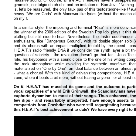
massive sound. Of course, all the AOR reflexes haven't disappeared 
gimmick, nostalgic oh-oh-ohs and an imitation of Bon Jovi. "Nothing t
is, let's be reassured, the only faux pas of this testosterone-like
H.e.a
heavy "We are Gods" with Manowar-like lyrics (without the macho al
oh my !.
In a similar style, the imposing and terminal "Rise" is more convinc
the winner of the 2009 edition of the Swedish Pop Idol plays it this 
bluffing but still nice to hear. Nevertheless, the faster occurrences
enthusiasm, like "Dangerous Ground", with its double trigger solo (
and its chorus with an impact multiplied tenfold by the speed - pa
H.E.A.T.'s radio friendly DNA if we consider the synth layer a bit thi
question of sobriety - the revolution doesn't go that far - Jona Tee
role, his keyboards with a sound close to the one of his writing compa
the rock atmosphere while avoiding the synthetic overflows tha
materialized on "One by One", an ideal balance between an almost
- what a chorus! With this kind of galvanizing compositions, H.E.A.
zone, where it beats a bit more, without fearing anyone - or at least 
On
II
, H.E.A.T has muscled its game and the outcome is partic
vocal capacities of a wild Erik Grönwall, the Scandinavians have
euphoric dynamism to most of their songs. Thus enhanced, the rit
few dips - and remarkably interpreted, have enough assets to c
compatriots from Crashdïet who were still regurgitating because 
this H.E.A.T's best achievement to date? We have every right to t