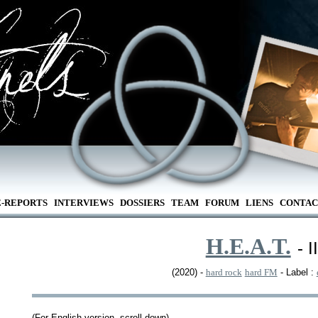
E-REPORTS
INTERVIEWS
DOSSIERS
TEAM
FORUM
LIENS
CONTAC
H.E.A.T.
- II
(2020) -
hard rock
hard FM
- Label :
(For English version, scroll down)