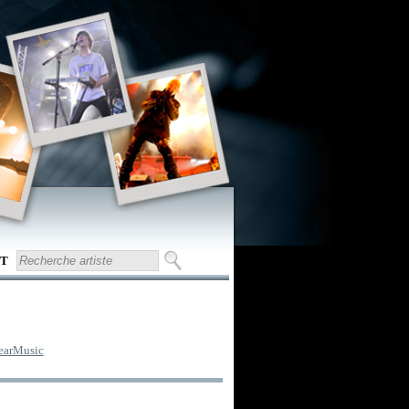
T
earMusic