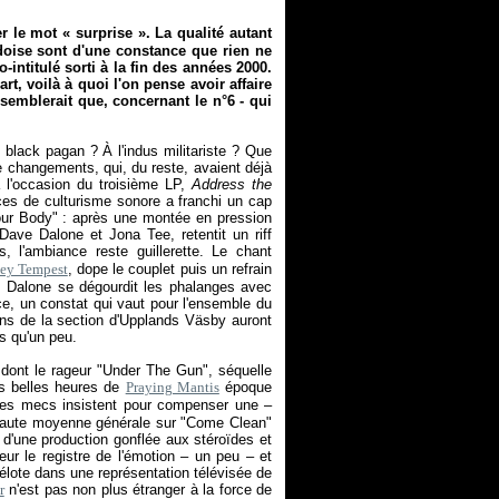
er le mot «
surprise
». La qualité autant
doise sont d'une constance que rien ne
intitulé sorti à la fin des années 2000.
art, voilà à quoi l'on pense avoir affaire
semblerait que, concernant le n°6 - qui
lack pagan ? À l'indus militariste ? Que
 changements, qui, du reste, avaient déjà
à l'occasion du troisième LP,
Address the
nces de culturisme sonore a franchi un cap
our Body" : après une montée en pression
Dave Dalone et Jona Tee, retentit un riff
, l'ambiance reste guillerette. Le chant
ey Tempest
, dope le couplet puis un refrain
e. Dalone se dégourdit les phalanges avec
uce, un constat qui vaut pour l'ensemble du
ns de la section d'Upplands Väsby auront
s qu'un peu.
s dont le rageur "Under The Gun", séquelle
es belles heures de
Praying Mantis
époque
e les mecs insistent pour compenser une –
la haute moyenne générale sur "Come Clean"
'une production gonflée aux stéroïdes et
ur le registre de l'émotion – un peu – et
élote dans une représentation télévisée de
r
n'est pas non plus étranger à la force de