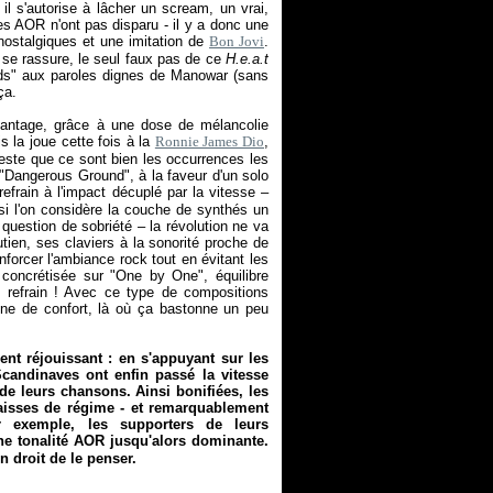
 il s'autorise à lâcher un scream, un vrai,
es AOR n'ont pas disparu - il y a donc une
nostalgiques et une imitation de
Bon Jovi
.
n se rassure, le seul faux pas de ce
H.e.a.t
ds" aux paroles dignes de Manowar (sans
ça.
avantage, grâce à une dose de mélancolie
s la joue cette fois à la
Ronnie James Dio
,
Reste que ce sont bien les occurrences les
 "Dangerous Ground", à la faveur d'un solo
efrain à l'impact décuplé par la vitesse –
si l'on considère la couche de synthés un
t question de sobriété – la révolution ne va
tien, ses claviers à la sonorité proche de
forcer l'ambiance rock tout en évitant les
concrétisée sur "One by One", équilibre
l refrain ! Avec ce type de compositions
one de confort, là où ça bastonne un peu
ment réjouissant : en s'appuyant sur les
candinaves ont enfin passé la vitesse
de leurs chansons. Ainsi bonifiées, les
baisses de régime - et remarquablement
ar exemple, les supporters de leurs
ne tonalité AOR jusqu'alors dominante.
en droit de le penser.