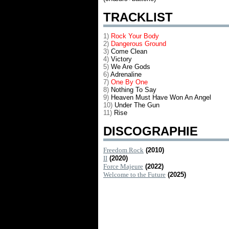
TRACKLIST
1)
Rock Your Body
2)
Dangerous Ground
3)
Come Clean
4)
Victory
5)
We Are Gods
6)
Adrenaline
7)
One By One
8)
Nothing To Say
9)
Heaven Must Have Won An Angel
10)
Under The Gun
11)
Rise
DISCOGRAPHIE
Freedom Rock
(2010)
II
(2020)
Force Majeure
(2022)
Welcome to the Future
(2025)