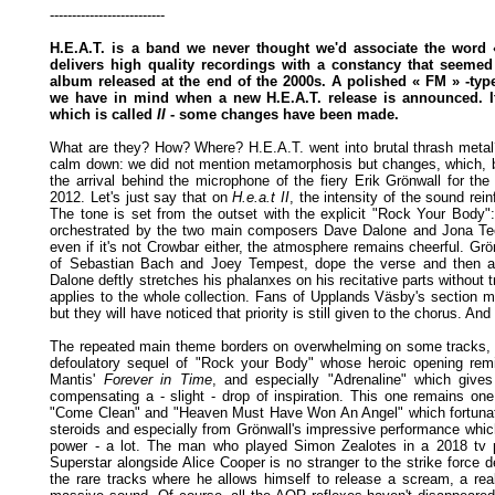
--------------------------
H.E.A.T. is a band we never thought we'd associate the word
delivers high quality recordings with a constancy that seemed u
album released at the end of the 2000s. A polished «
FM
» -typ
we have in mind when a new H.E.A.T. release is announced. I
which is called
II
- some changes have been made.
What are they? How? Where? H.E.A.T. went into brutal thrash meta
calm down: we did not mention metamorphosis but changes, which, by
the arrival behind the microphone of the fiery Erik Grönwall for the
2012. Let's just say that on
H.e.a.t II
, the intensity of the sound rei
The tone is set from the outset with the explicit "Rock Your Body":
orchestrated by the two main composers Dave Dalone and Jona Tee,
even if it's not Crowbar either, the atmosphere remains cheerful. Grö
of Sebastian Bach and Joey Tempest, dope the verse and then an
Dalone deftly stretches his phalanxes on his recitative parts without 
applies to the whole collection. Fans of Upplands Väsby's section m
but they will have noticed that priority is still given to the chorus. And n
The repeated main theme borders on overwhelming on some tracks, i
defoulatory sequel of "Rock your Body" whose heroic opening remi
Mantis'
Forever in Time
, and especially "Adrenaline" which give
compensating a - slight - drop of inspiration. This one remains on
"Come Clean" and "Heaven Must Have Won An Angel" which fortunately
steroids and especially from Grönwall's impressive performance which 
power - a lot. The man who played Simon Zealotes in a 2018 tv 
Superstar alongside Alice Cooper is no stranger to the strike force d
the rare tracks where he allows himself to release a scream, a rea