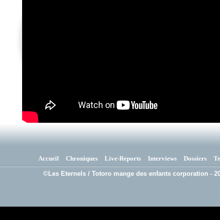
Accueil
Chroniques
Live-Reports
Interviews
Dossiers
T
©Les Eternels / Totoro mange des enfants corporation - 20