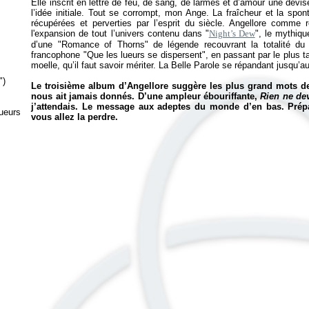
Elle inscrit en lettre de feu, de sang, de larmes et d’amour une devi
l’idée initiale. Tout se corrompt, mon Ange. La fraîcheur et la spon
récupérées et perverties par l’esprit du siècle. Angellore comme 
l'expansion de tout l’univers contenu dans "
Night’s Dew
", le mythiqu
d’une "Romance of Thorns" de légende recouvrant la totalité d
francophone "Que les lueurs se dispersent", en passant par le plus t
moelle, qu’il faut savoir mériter. La Belle Parole se répandant jusqu’a
")
Le troisième album d’Angellore suggère les plus grand mots d
nous ait jamais donnés. D’une ampleur ébouriffante,
Rien ne de
j’attendais. Le message aux adeptes du monde d’en bas. Prépar
Lueurs
vous allez la perdre.