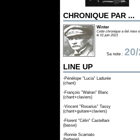
CHRONIQUE PAR ...
Winter
Cette chronique a été mise e
le 01 juin 2021
20/
Sa note :
LINE UP
-Pénélope "Lucia" Ladurée
(chant)
-François "Walran" Blanc
(chant+claviers)
-Vincent "Rosarius" Tassy
(chant+guitare+claviers)
-Florent "Célin" Castellani
(basse)
-Ronnie Scarnato
(batterie)