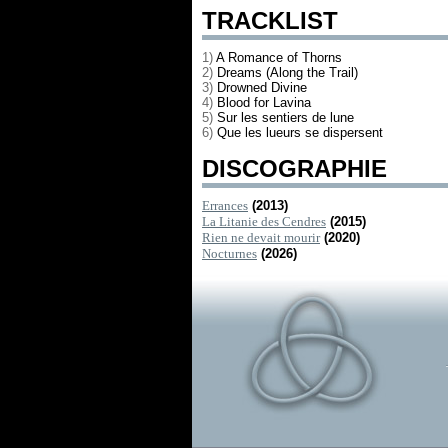
TRACKLIST
1)
A Romance of Thorns
2)
Dreams (Along the Trail)
3)
Drowned Divine
4)
Blood for Lavina
5)
Sur les sentiers de lune
6)
Que les lueurs se dispersent
DISCOGRAPHIE
Errances
(2013)
La Litanie des Cendres
(2015)
Rien ne devait mourir
(2020)
Nocturnes
(2026)