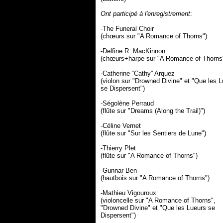
Ont participé à l'enregistrement
:
-The Funeral Choir
(chœurs sur "A Romance of Thorns")
-Delfine R. MacKinnon
(chœurs+harpe sur "A Romance of Thorns
-Catherine “Cathy” Arquez
(violon sur "Drowned Divine" et "Que les 
se Dispersent")
-Ségolène Perraud
(flûte sur "Dreams (Along the Trail)")
-Céline Vernet
(flûte sur "Sur les Sentiers de Lune")
-Thierry Plet
(flûte sur "A Romance of Thorns")
-Gunnar Ben
(hautbois sur "A Romance of Thorns")
-Mathieu Vigouroux
(violoncelle sur "A Romance of Thorns",
"Drowned Divine" et "Que les Lueurs se
Dispersent")