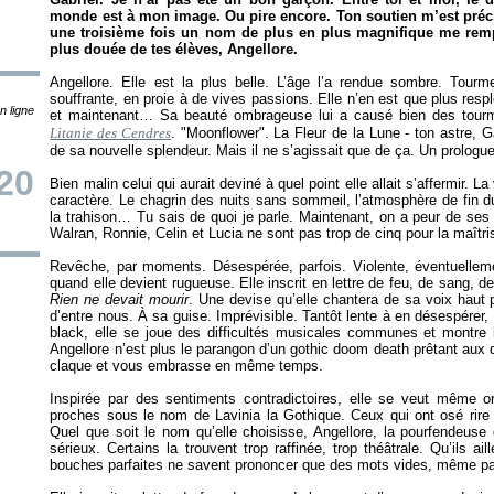
monde est à mon image. Ou pire encore. Ton soutien m’est précie
une troisième fois un nom de plus en plus magnifique me rempli
plus douée de tes élèves, Angellore.
Angellore. Elle est la plus belle. L’âge l’a rendue sombre. Tou
souffrante, en proie à de vives passions. Elle n’en est que plus resp
n ligne
et maintenant… Sa beauté ombrageuse lui a causé bien des tourmen
Litanie des Cendres
. "Moonflower". La Fleur de la Lune - ton astre, Ga
de sa nouvelle splendeur. Mais il ne s’agissait que de ça. Un prologue
20
Bien malin celui qui aurait deviné à quel point elle allait s’affermir. 
caractère. Le chagrin des nuits sans sommeil, l’atmosphère de fin d
la trahison… Tu sais de quoi je parle. Maintenant, on a peur de ses
Walran, Ronnie, Celin et Lucia ne sont pas trop de cinq pour la maît
Revêche, par moments. Désespérée, parfois. Violente, éventuelleme
quand elle devient rugueuse. Elle inscrit en lettre de feu, de sang, 
Rien ne devait mourir
. Une devise qu’elle chantera de sa voix haut 
d’entre nous. À sa guise. Imprévisible. Tantôt lente à en désespérer
black, elle se joue des difficultés musicales communes et montre
Angellore n’est plus le parangon d’un gothic doom death prêtant aux d
claque et vous embrasse en même temps.
Inspirée par des sentiments contradictoires, elle se veut même ori
proches sous le nom de Lavinia la Gothique. Ceux qui ont osé rire 
Quel que soit le nom qu’elle choisisse, Angellore, la pourfendeuse
sérieux. Certains la trouvent trop raffinée, trop théâtrale. Qu’ils ai
bouches parfaites ne savent prononcer que des mots vides, même pa