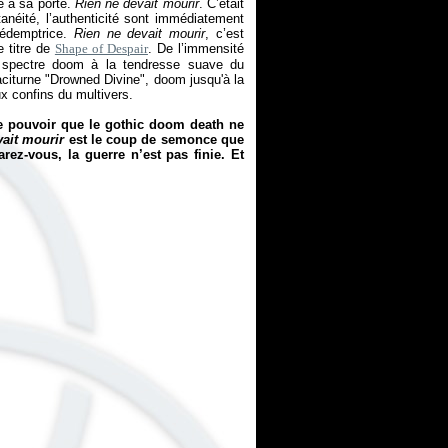
se à sa porte.
Rien ne devait mourir
. C’était
tanéité, l’authenticité sont immédiatement
rédemptrice.
Rien ne devait mourir
, c’est
e titre de
Shape of Despair
. De l’immensité
u spectre doom à la tendresse suave du
aciturne "Drowned Divine", doom jusqu'à la
ux confins du multivers.
e pouvoir que le gothic doom death ne
vait mourir
est le coup de semonce que
ez-vous, la guerre n’est pas finie. Et