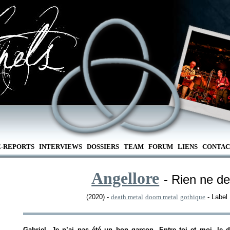
E-REPORTS
INTERVIEWS
DOSSIERS
TEAM
FORUM
LIENS
CONTAC
Angellore
- Rien ne de
(2020) -
death metal
doom metal
gothique
- Label
Gabriel. Je n’ai pas été un bon garçon. Entre toi et moi, l