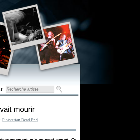
T
vait mourir
 :
Finisterian Dead End
e découragement m’a souvent gagné. Ce