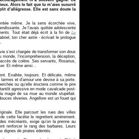
ux. Alors le fait que tu m’aies susurré
t d’allégresse. Elle est sans doute la
rmentée même. Je la sens écorchée vive,
lendissante. Je l’avais quittée adolescente
ts. Tout était déjà écrit à la fin de
La
briel, ton cher astre - écrivait le prologue
.
La vie s’est chargée de transformer son doux
u monde, l’incompréhension, la déception,
 accès de colère. Ses servants, Rosarius,
riser. Et même ainsi…
nt. Exaltée, toujours. Et délicate, même
de larmes et d’amour une devise à sa porte.
perchée ou qu’elle éructera comme le pire
, tantôt agressive en mode cavalcade post-
 la magie de sa mue au monde stupéfait.
ouces rêveries. Angellore est un fouet qui
ginale. Elle parcourt les rues des villes
de cette facétie le regrettent amèrement.
 des mécréants, exige qu’on la prenne au
llent renforcer le rang des barbares. Leurs
s dignes de pirates édentés.