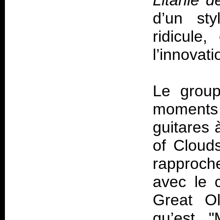
Litanie 
d’un sty
ridicule
l’innovati
Le group
moments
guitares 
of Cloud
rapproch
avec le 
Great Ol
qu’est "