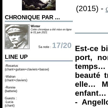
(2015) -
CHRONIQUE PAR ...
Winter
Cette chronique a été mise en ligne
le 01 juin 2021
17/20
Est-ce b
Sa note :
port, n
LINE UP
temps… 
-Rosarius
(chant+guitare+claviers+basse)
beauté t
-Walran
(chant+claviers)
elle… 
-Ronnie
enfant…
(batterie)
Guests :
- Angell
-Lucia
(chant)