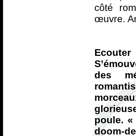
côté rom
œuvre. An
Ecout
S’émouv
des mé
romantis
morceau
glorieus
poule. 
doom-de