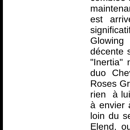
maintenan
est arri
significa
Glowing 
décente s
"Inertia"
duo Chev
Roses Gro
rien à lui
à envier 
loin du s
Elend, o