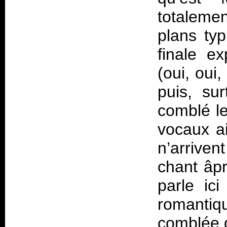
totalemen
plans ty
finale e
(oui, oui
puis, sur
comblé l
vocaux a
n’arriven
chant âpr
parle ic
romantiq
comblée d