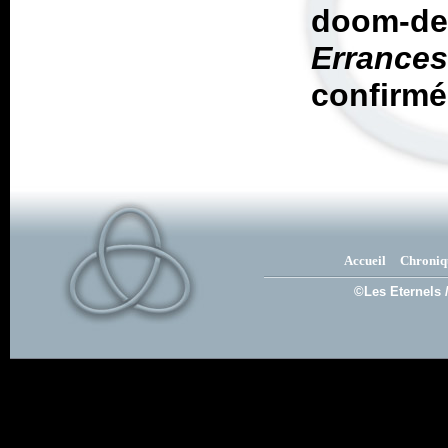
doom-
Errance
confirmé
Accueil
Chroniq
©Les Eternels 