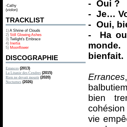
- Oui ?
-Cathy
(violon)
- Je… V
TRACKLIST
- Oui, bi
1)
A Shrine of Clouds
- Ha oui
2)
Still Glowing Ashes
3)
Twilight's Embrace
monde.
4)
Inertia
5)
Moonflower
bienfait.
DISCOGRAPHIE
Errances
(2013)
La Litanie des Cendres
(2015)
Errances
Rien ne devait mourir
(2020)
Nocturnes
(2026)
balbutie
bien t
cohésion
vie empêc