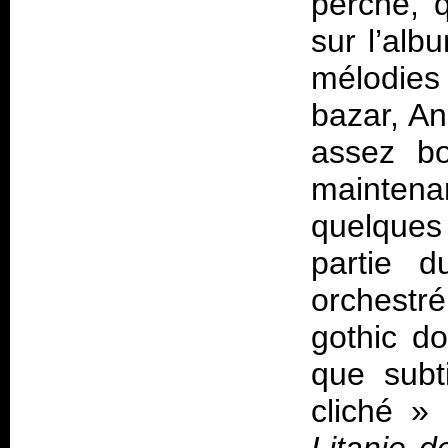
perché, 
sur l’alb
mélodies
bazar, An
assez bo
maintena
quelques 
partie d
orchestr
gothic d
que subt
cliché
»