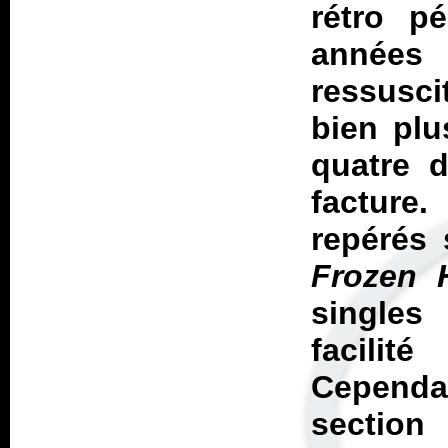
rétro p
années
ressusci
bien plu
quatre d
factur
repérés
Frozen 
singles
facilit
Cepend
section