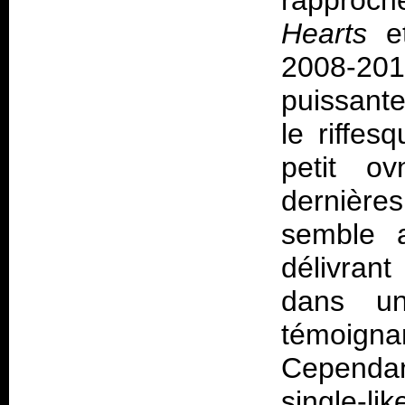
rapproc
Hearts
e
2008-201
puissant
le riffes
petit o
dernières
semble a
délivran
dans un
témoign
Cependant
single-li