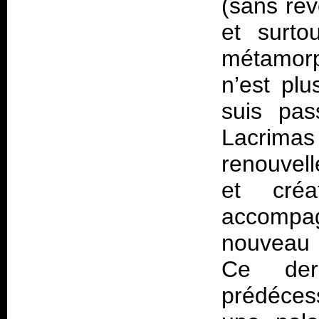
(sans rev
et surto
métamorp
n’est plu
suis pas
Lacrim
renouvell
et créa
accompa
nouveau 
Ce der
prédécess