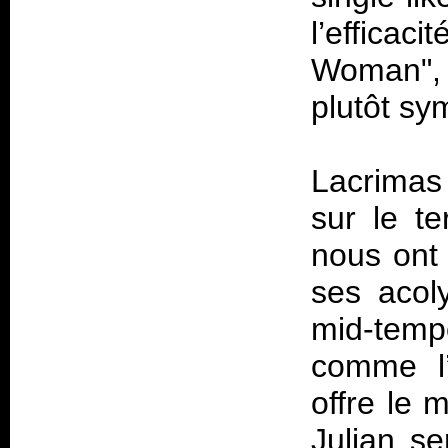
l’efficac
Woman", 
plutôt sym
Lacrimas
sur le te
nous ont 
ses acoly
mid-temp
comme l’
offre le 
Julian se