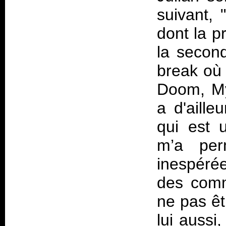
suivant, 
dont la p
la secon
break où
Doom, My
a d'aille
qui est u
m’a per
inespérée
des comm
ne pas êtr
lui aussi