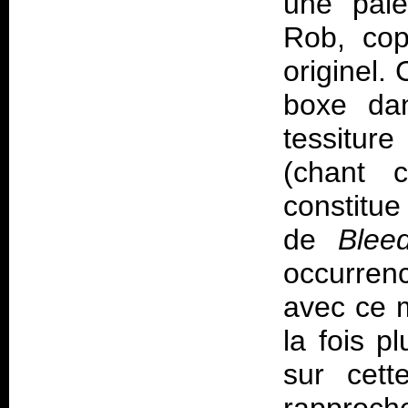
une pale
Rob, cop
originel.
boxe da
tessitur
(chant c
constitue
de
Blee
occurren
avec ce m
la fois p
sur cett