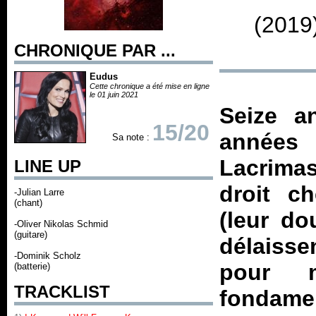
(2019
CHRONIQUE PAR ...
Eudus
Cette chronique a été mise en ligne
le 01 juin 2021
Seize an
15/20
années
Sa note :
Lacrimas
LINE UP
droit c
-Julian Larre
(chant)
(leur do
-Oliver Nikolas Schmid
(guitare)
délaisse
-Dominik Scholz
pour m
(batterie)
TRACKLIST
fondam