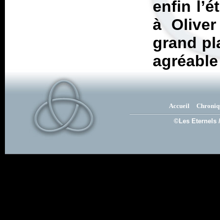
enfin l’é
à Olive
grand pl
agréable
Accueil
Chroniq
©Les Eternels 