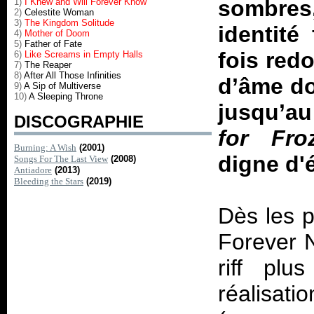
sombres,
1)
I Knew and Will Forever Know
2)
Celestite Woman
3)
The Kingdom Solitude
identité
4)
Mother of Doom
5)
Father of Fate
fois red
6)
Like Screams in Empty Halls
7)
The Reaper
8)
After All Those Infinities
d’âme do
9)
A Sip of Multiverse
10)
A Sleeping Throne
jusqu’au
DISCOGRAPHIE
for Fro
Burning: A Wish
(2001)
digne d'
Songs For The Last View
(2008)
Antiadore
(2013)
Bleeding the Stars
(2019)
Dès les p
Forever 
riff plu
réalisat