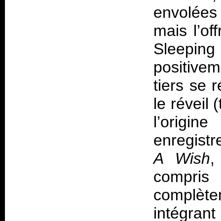
envolées
mais l’off
Sleepi
positivem
tiers se 
le réveil 
l’orig
enregist
A Wish
,
compri
complète
intégra