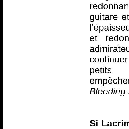
redonnan
guitare e
l’épaisseu
et redo
admirat
continue
petits
empêchen
Bleeding 
Si Lacri