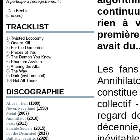
A participé à l'enregistrement
:
continuu
-Dan Beehler
(chœurs)
rien à 
TRACKLIST
première
1)
Twisted Lobotomy
avait du
2)
One to Kill
3)
For the Demented
4)
Pieces of You
5)
The Demon You Know
6)
Phantom Asylum
Les fans
7)
Altering the Altar
8)
The Way
9)
Dark (instrumental)
Annihilat
10)
Not All There
constitue
DISCOGRAPHIE
collectif
Alice in Hell
(1989)
Never, Neverland
(1990)
regard de
Metal
(2007)
Annihilator
(2010)
Feast
(2013)
décenni
Suicide Society
(2015)
For the Demented
(2017)
inévitab
Ballistic, Sadistic
(2020)