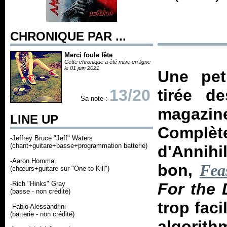
CHRONIQUE PAR ...
Merci foule fête
Cette chronique a été mise en ligne
le 01 juin 2021
Une pet
13/20
tirée d
Sa note :
magazin
LINE UP
Complè
-Jeffrey Bruce "Jeff" Waters
(chant+guitare+basse+programmation batterie)
d'Annihi
-Aaron Homma
bon,
Fea
(chœurs+guitare sur "One to Kill")
-Rich "Hinks" Gray
For the
(basse - non crédité)
trop faci
-Fabio Alessandrini
(batterie - non crédité)
algorith