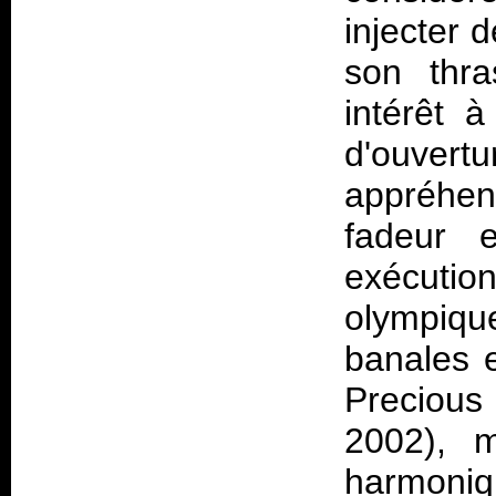
injecter 
son thra
intérêt à
d'ouve
appréhen
fadeur 
exécutio
olympiqu
banales e
Precious 
2002), m
harmoniqu