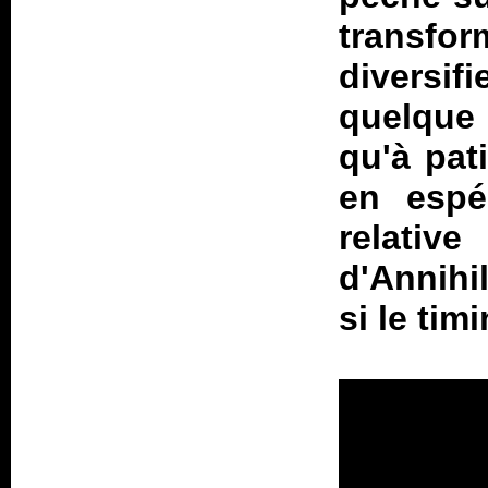
transfo
diversi
quelque
qu'à pat
en espé
relati
d'Annihi
si le tim