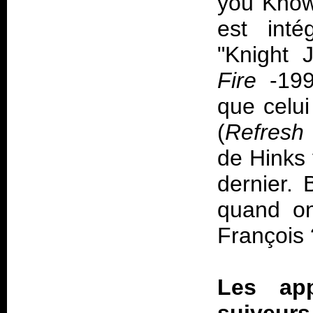
you Know"
est int
"Knight 
Fire
-1993
que celui
(
Refresh
de Hinks 
dernier.
quand on
François 
Les app