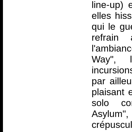
line-up) 
elles his
qui le gu
refrain
l'ambian
Way", l
incursion
par aille
plaisant 
solo co
Asylum
crépuscu