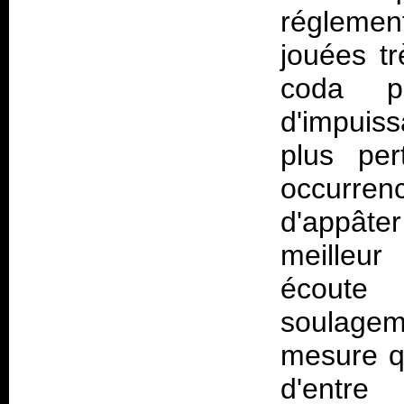
réglemen
jouées tr
coda p
d'impuis
plus per
occurren
d'appât
meilleur
écoute 
soulageme
mesure qu
d'entre