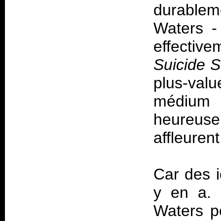
durablem
Waters -
effecti
Suicide S
plus-val
médium
heureuse
affleurent
Car des i
y en a. 
Waters po