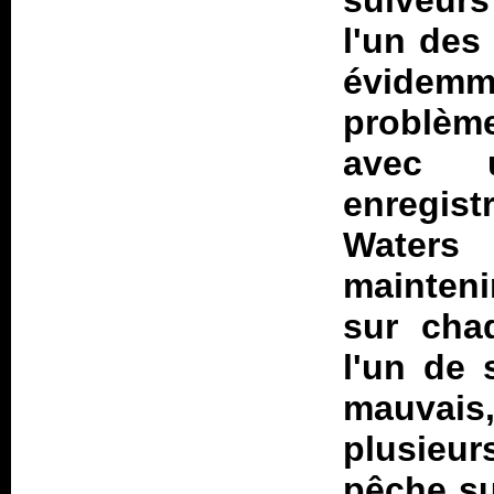
suiveurs
l'un des
évidemm
problème
avec 
enregist
Waters
mainteni
sur cha
l'un de 
mauvai
plusieur
pêche su