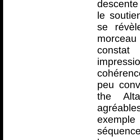
descente
le souti
se révèl
morceau d
constat
impress
cohérenc
peu conva
the Al
agréabl
exemple
séquenc