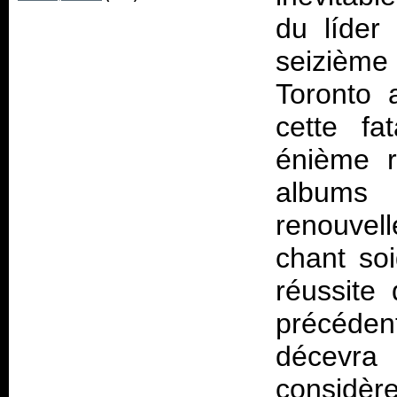
du líder
seizième 
Toronto 
cette fat
énième r
albums
renouvel
chant soi
réussite 
précéden
décevra
considèr