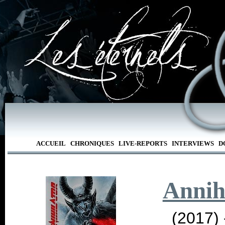
ACCUEIL
CHRONIQUES
LIVE-REPORTS
INTERVIEWS
D
Annih
(2017)