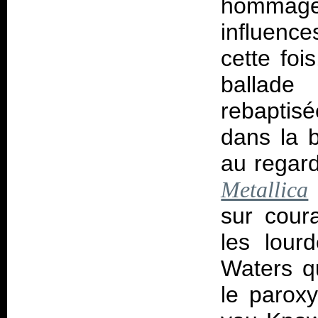
hommage
influence
cette foi
ballade
rebaptisé
dans la b
au regard
Metallica
sur coura
les lourd
Waters q
le parox