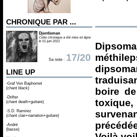
CHRONIQUE PAR ...
Djentleman
Cette chronique a été mise en ligne
le 01 juin 2021
Dipso
17/20
méthil
Sa note :
dipsoman
LINE UP
traduisa
-Graf Von Baphomet
(chant black)
boire de
-Drifter
toxiqu
(chant death+guitare)
-S.D. Ramirez
survenan
(chant clair+narration+guitare)
précédé
-André
(basse)
Voilà voi