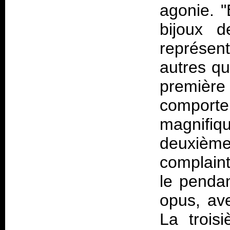
agonie. "
bijoux 
représen
autres qu
première
comporte
magnifi
deuxième
complain
le penda
opus, ave
La trois