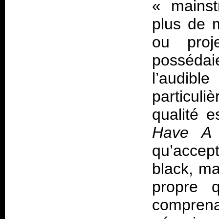
«
mains
plus de 
ou proj
possédai
l’audibl
particuli
qualité 
Have A 
qu’accep
black, ma
propre q
comprena