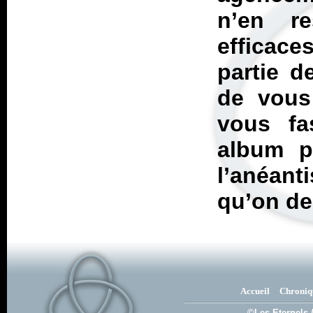
n’en r
efficac
partie d
de vous
vous fa
album pe
l’anéan
qu’on d
Accueil
Chroniq
©Les Eternels 