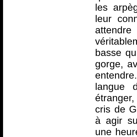
les arpè
leur con
attendre
véritabl
basse qu
gorge, a
entendre
langue d
étranger,
cris de 
à agir s
une heure