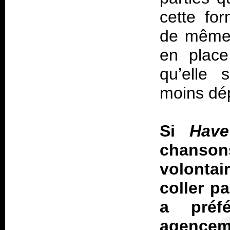
cette for
de même 
en place
qu’elle 
moins dép
Si
Have
chans
volontai
coller p
a préf
agencem