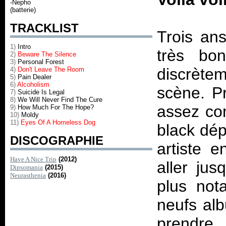
-Nepho
(batterie)
TRACKLIST
Trois an
1)
Intro
très bon
2)
Beware The Silence
3)
Personal Forest
discrète
4)
Don't Leave The Room
5)
Pain Dealer
6)
Alcoholism
scène. Pr
7)
Suicide Is Legal
8)
We Will Never Find The Cure
assez con
9)
How Much For The Hope?
10)
Moldy
11)
Eyes Of A Homeless Dog
black dép
DISCOGRAPHIE
artiste e
Have A Nice Trip
(2012)
aller jus
Dipsomania
(2015)
Neurasthenia
(2016)
plus not
neufs alb
prendre