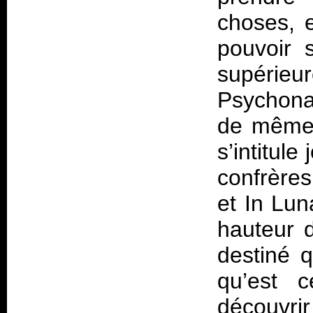
choses, 
pouvoir 
supérieu
Psychonau
de même t
s’intitule
confrères
et In Lun
hauteur d
destiné q
qu’est
découvrir