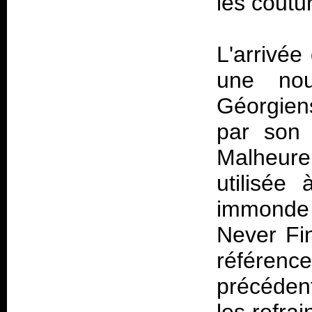
les coutu
L'arrivée
une no
Géorgien
par son 
Malheureu
utilisée
immonde 
Never Fin
référen
précéden