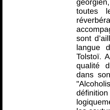
géorgien
toutes 
réverbéra
accompag
sont d’ai
langue 
Tolstoï. 
qualité 
dans son 
"Alcohol
définiti
logiqueme