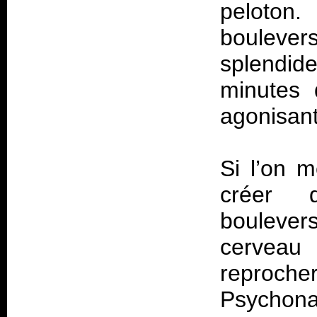
peloton
bouleve
splendid
minutes 
agonisant
Si l’on 
créer 
boulevers
cerveau
reproche
Psychonau