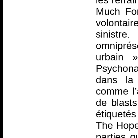
les refra
Much For
volontai
sinistr
omniprés
urbain
»
Psychonau
dans la 
comme l’
de blasts
étiqueté
The Hope?
parties q