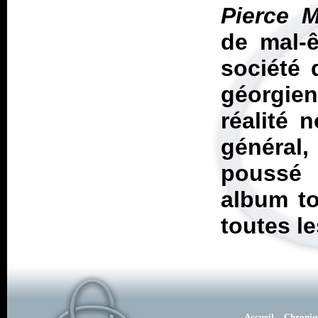
Pierce 
de mal-ê
société 
géorgie
réalité 
général
poussé 
album to
toutes l
Accueil
Chroniq