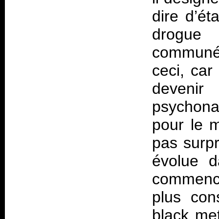
dire d’é
drogue
communém
ceci, car
deveni
psychona
pour le m
pas surp
évolue d
commence
plus con
black met