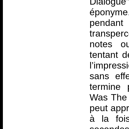
Dialogue
éponyme
pendan
transper
notes o
tentant d
l’impress
sans eff
termine 
Was The 
peut appr
à la foi