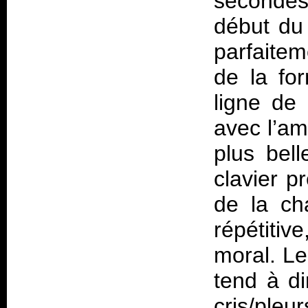
secondes 
début du 
parfaitem
de la fo
ligne de 
avec l’am
plus bel
clavier p
de la ch
répétitiv
moral. Le
tend à di
cris/pleur