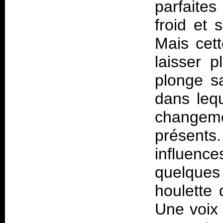
parfaite
froid et
Mais cet
laisser p
plonge s
dans leq
changeme
présents
influenc
quelques
houlette
Une voix 