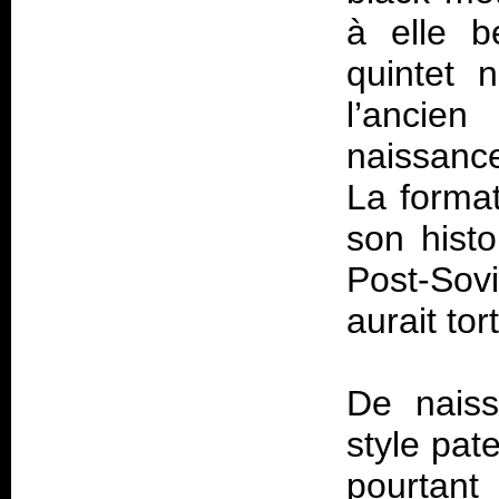
à elle b
quintet n
l’ancie
naissance
La format
son histo
Post-Sov
aurait tor
De naiss
style pat
pourtan