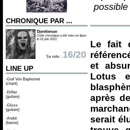
possible
CHRONIQUE PAR ...
Djentleman
Cette chronique a été mise en ligne
le 01 juin 2021
Le fait
16/20
référenc
Sa note :
et absur
LINE UP
Lotus e
-Graf Von Baphomet
(chant)
blasphè
-Drifter
après de
(guitare)
-Glixxx
marcha
(guitare)
serait él
-André
(basse)