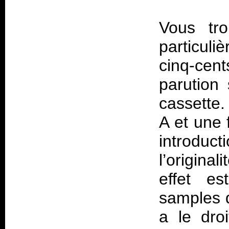
Vous tr
particuli
cinq-cen
parution
cassette.
A et une 
introduc
l’origina
effet es
samples 
a le dro