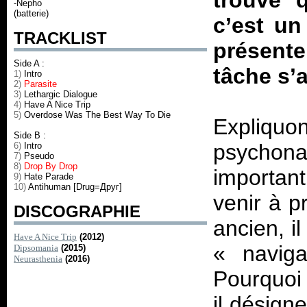
trouve q
-Nepho
(batterie)
c’est u
TRACKLIST
présente
Side A :
tâche s’
1)
Intro
2)
Parasite
3)
Lethargic Dialogue
4)
Have A Nice Trip
5)
Overdose Was The Best Way To Die
Expliqu
Side B :
psycho
6)
Intro
7)
Pseudo
8)
Drop By Drop
importan
9)
Hate Parade
10)
Antihuman [Drug=Друг]
venir à p
DISCOGRAPHIE
ancien, i
Have A Nice Trip
(2012)
«
navig
Dipsomania
(2015)
Neurasthenia
(2016)
Pourquoi
il désign