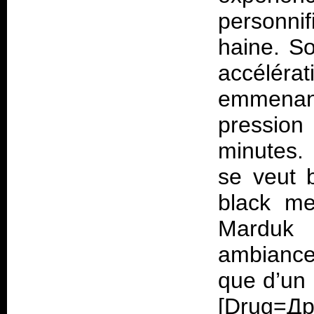
personni
haine. S
accélér
emmenant 
pression
minutes.
se veut 
black me
Marduk
ambiance
que d’un 
[Drug=Др