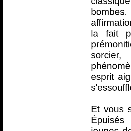
classiqu
bombes. 
affirmat
la fait 
prémoni
sorcier
phénomèn
esprit aig
s'essouff
Et vous s
Épuisés 
jeunes d