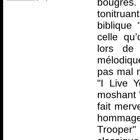
bougres.
tonitru
biblique
celle qu
lors de 
mélodique
pas mal 
"I Live 
moshant "
fait merv
hommag
Trooper