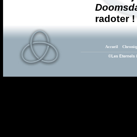
Doomsd
radoter !
Accueil
Chroniq
©Les Eternels 