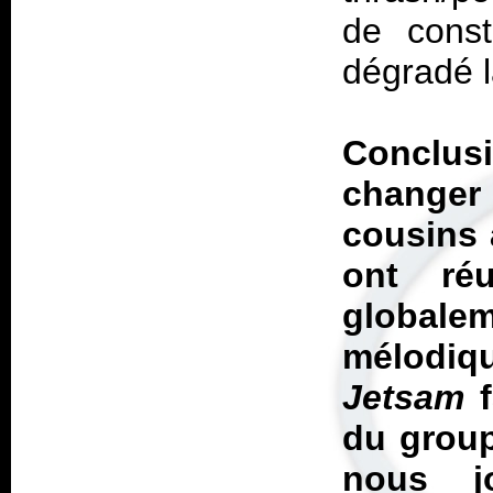
de cons
dégradé l
Conclu
changer 
cousins 
ont ré
globalem
mélodiq
Jetsam
f
du group
nous j