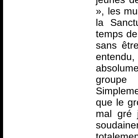
», les m
la Sanct
temps de
sans êtr
entendu,
absolume
groupe
Simplemen
que le gr
mal gré j
soudaine
totalem