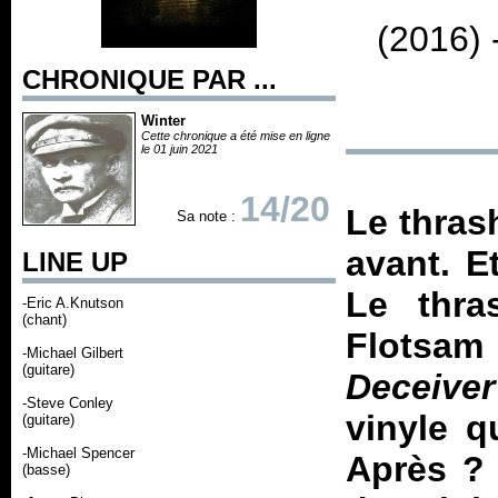
(2016) 
CHRONIQUE PAR ...
Winter
Cette chronique a été mise en ligne
le 01 juin 2021
14/20
Le thras
Sa note :
avant. E
LINE UP
Le thras
-Eric A.Knutson
(chant)
Flotsam
-Michael Gilbert
(guitare)
Deceiver
-Steve Conley
vinyle 
(guitare)
-Michael Spencer
Après ?
(basse)