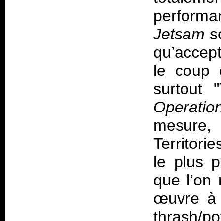
performan
Jetsam
s
qu’accep
le coup 
surtout 
Operatio
mesure, 
Territori
le plus 
que l’on 
œuvre à 
thrash/po