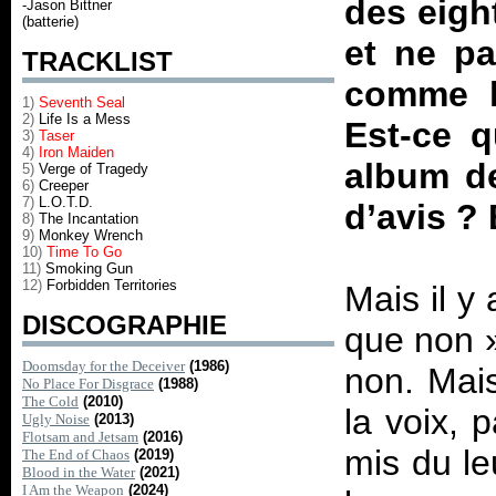
des eigh
-Jason Bittner
(batterie)
et ne pa
TRACKLIST
comme 
1)
Seventh Seal
2)
Life Is a Mess
Est-ce 
3)
Taser
4)
Iron Maiden
album de
5)
Verge of Tragedy
6)
Creeper
7)
L.O.T.D.
d’avis ?
8)
The Incantation
9)
Monkey Wrench
10)
Time To Go
11)
Smoking Gun
12)
Forbidden Territories
Mais il y
DISCOGRAPHIE
que non
Doomsday for the Deceiver
(1986)
non. Mais
No Place For Disgrace
(1988)
The Cold
(2010)
la voix, p
Ugly Noise
(2013)
Flotsam and Jetsam
(2016)
mis du le
The End of Chaos
(2019)
Blood in the Water
(2021)
I Am the Weapon
(2024)