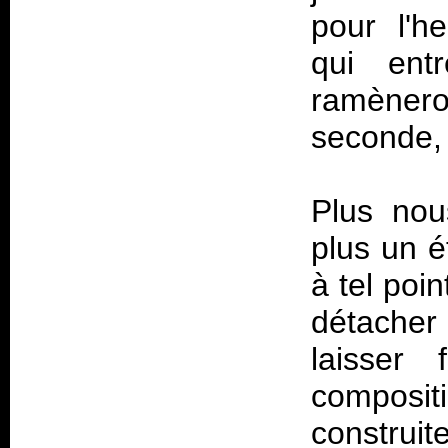
pour l'h
qui ent
ramènero
seconde, 
Plus nou
plus un 
à tel poi
détacher 
laisser 
composi
constru