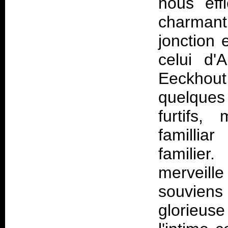
nous eff
charman
jonction 
celui d'
Eeckhout
quelques
furtifs,
familli
familier
merveill
souviens
glorieus