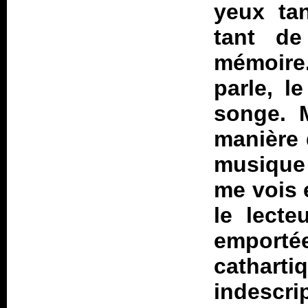
yeux ta
tant de
mémoire
parle, 
songe. M
manière 
musique 
me vois 
le lecte
emportée
cathar
indescr