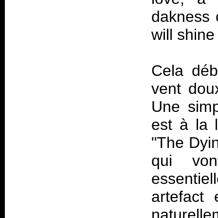
dakness c
will shine
Cela déb
vent dou
Une simp
est à la 
"The Dyin
qui von
essentie
artefact 
naturell