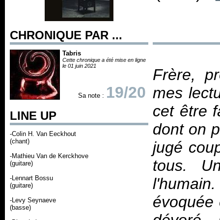
CHRONIQUE PAR ...
Tabris
Cette chronique a été mise en ligne
le 01 juin 2021
Frère, p
19/20
mes lectu
Sa note :
cet être f
LINE UP
dont on p
-Colin H. Van Eeckhout
(chant)
jugé cou
-Mathieu Van de Kerckhove
tous. Un
(guitare)
-Lennart Bossu
l'humain.
(guitare)
évoquée e
-Levy Seynaeve
(basse)