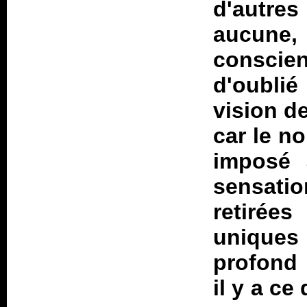
d'autres
aucune
conscie
d'oublié
vision d
car le no
imposé 
sensati
retiré
uniques
profond e
il y a ce