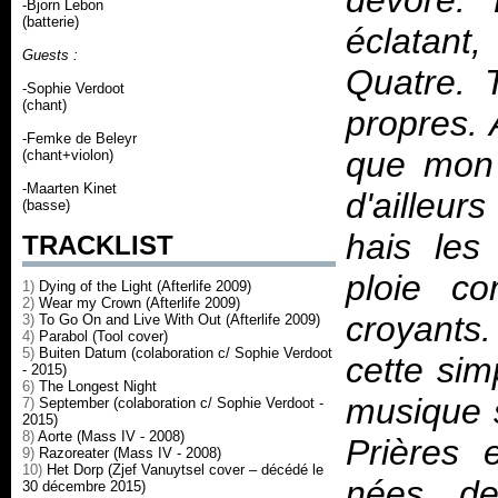
dévoré. 
-Bjorn Lebon
(batterie)
éclatant
Guests :
Quatre. T
-Sophie Verdoot
(chant)
propres. 
-Femke de Beleyr
que mon 
(chant+violon)
-Maarten Kinet
d'ailleur
(basse)
hais les
TRACKLIST
ploie c
1)
Dying of the Light (Afterlife 2009)
2)
Wear my Crown (Afterlife 2009)
croyants.
3)
To Go On and Live With Out (Afterlife 2009)
4)
Parabol (Tool cover)
5)
Buiten Datum (colaboration c/ Sophie Verdoot
cette sim
- 2015)
6)
The Longest Night
musique s
7)
September (colaboration c/ Sophie Verdoot -
2015)
8)
Aorte (Mass IV - 2008)
Prières 
9)
Razoreater (Mass IV - 2008)
10)
Het Dorp (Zjef Vanuytsel cover – décédé le
nées de
30 décembre 2015)