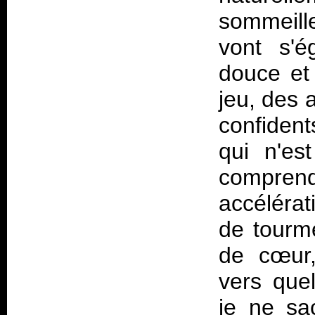
sommeill
vont s'é
douce et
jeu, des 
confiden
qui n'es
compre
accéléra
de tourm
de cœur,
vers que
je ne sac