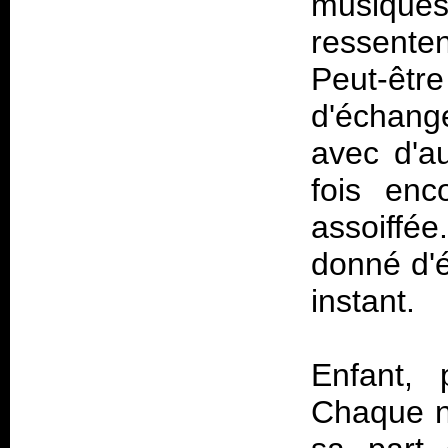
musiques
ressente
Peut-êt
d'échange
avec d'au
fois enc
assoiffé
donné d'é
instant.
Enfant,
Chaque no