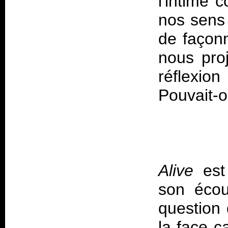
l'intime 
nos sens
de façonn
nous proj
réflexi
Pouvait-o
Alive
est 
son écou
question
la face c