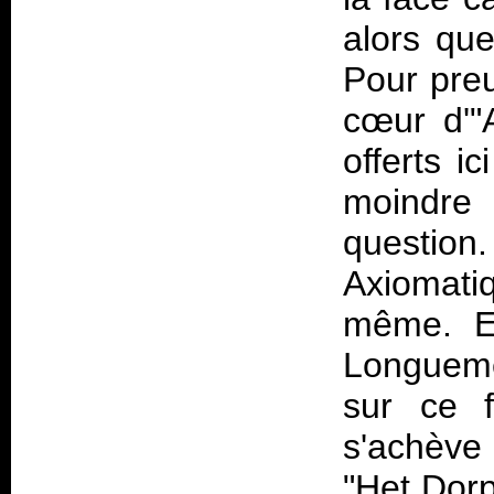
alors que
Pour preu
cœur d'"A
offerts i
moindre 
questio
Axiomati
même. Et
Longueme
sur ce f
s'achève 
"Het Dorp"