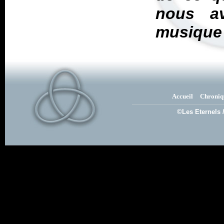
nous a
musique 
Accueil
Chroniq
©Les Eternels 