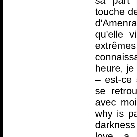
sa part 
touche d
d'Amenra 
qu'elle v
extrême
connaiss
heure, je
– est-ce 
se retro
avec moi
why is p
darkness 
love, a