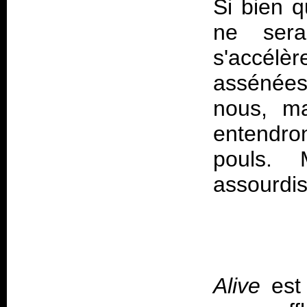
Si bien q
ne sera
s'accélè
assénée
nous, ma
entendro
pouls.
assourdis
Alive
est 