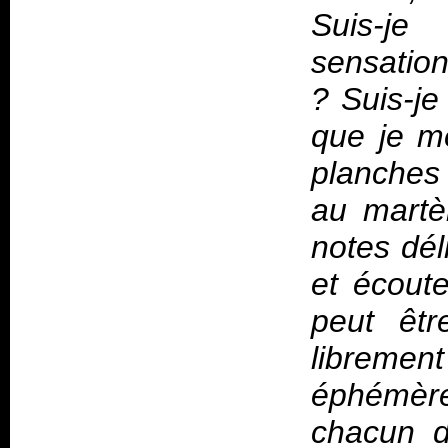
Suis-je
sensation
? Suis-je
que je me
planches 
au martè
notes dél
et écoute
peut êtr
librem
éphémère
chacun d