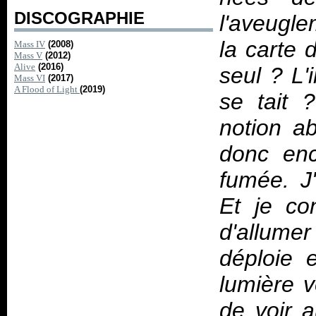
DISCOGRAPHIE
l'aveugle
la carte 
Mass IV
(2008)
Mass V
(2012)
Alive
(2016)
seul ? L'
Mass VI
(2017)
A Flood of Light
(2019)
se tait ?
notion ab
donc enc
fumée. J'
Et je co
d'allumer
déploie 
lumière v
de voir 