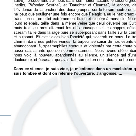
salve), lorsque fond sur nous sans sommation aucune le second group
inédits, "Wooden Scythe", et "Daughter of Cleanse", là encore, dan
L'évidence de la jonction des deux groupes sur le terrain neutre de c
ne peut que souligner une fois encore que Pelagic a eu le nez creux e
transition est en effet extrêmement fluide et s'opère à merveille. 
lourd et épais, taillé dans la même veine que celui déversé par Cul
mais trois guitares alternant les riffs sauvages et les nappes dél
scream taillé dans la rage pure se superposant sans faille sur la comp
et puissant. Et c'est alors bien l'anxiété qui s'accroît en nous. La t
chemin dans nos petites veines, la torpeur se saisir de nos esprits 
abandonnant là, spasmophiles éperdus et violentés par cette chute bru
aussi saisissante que son commencement. Nous avons été embarq
nous voici à nouveau abandonnés au silence, un silence qui d'une
douloureux et écrasant qui avait fait son nid en nous durant cette éc
Dans ce silence, je suis vide, je m'enfonce dans un maelström 
suis tombée et dont on referme l'ouverture. J'angoisse.....
–