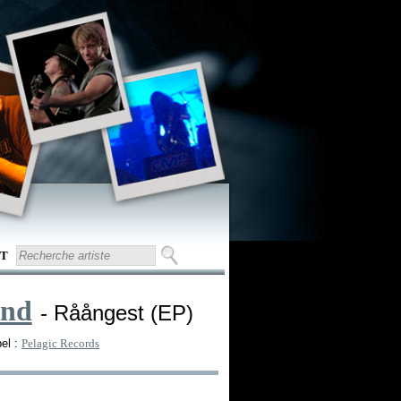
T
ind
- Råångest (EP)
el :
Pelagic Records