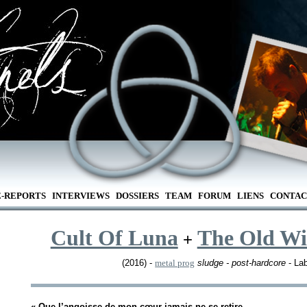
E-REPORTS
INTERVIEWS
DOSSIERS
TEAM
FORUM
LIENS
CONTAC
Cult Of Luna
The Old W
+
(2016) -
metal prog
sludge - post-hardcore
- Lab
«
Que l’angoisse de mon cœur jamais ne se retire.