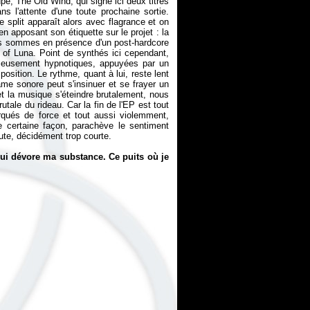
e, The Old Wind, qui signe ici deux titres
s l'attente d'une toute prochaine sortie.
e split apparaît alors avec flagrance et on
n apposant son étiquette sur le projet : la
Nous sommes en présence d'un post-hardcore
t of Luna. Point de synthés ici cependant,
icieusement hypnotiques, appuyées par un
osition. Le rythme, quant à lui, reste lent
rame sonore peut s'insinuer et se frayer un
et la musique s'éteindre brutalement, nous
tale du rideau. Car la fin de l'EP est tout
ués de force et tout aussi violemment,
 certaine façon, parachève le sentiment
oute, décidément trop courte.
qui dévore ma substance. Ce puits où je