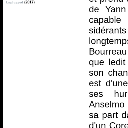
Unplugged
(2017)
de Yann 
capabl
sidérant
longtem
Bourreau
que ledi
son chan
est d'un
ses hur
Anselmo 
sa part d
d'un Core