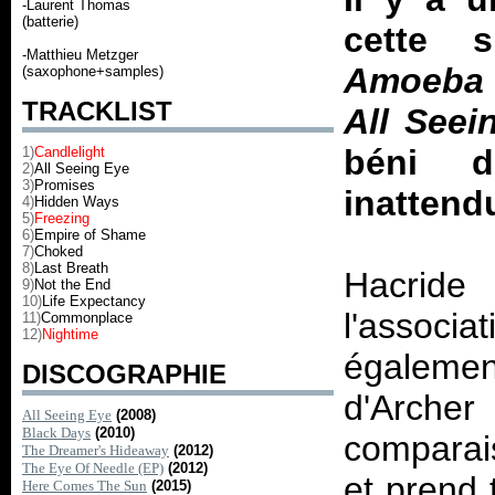
-Laurent Thomas
(batterie)
cette s
-Matthieu Metzger
Amoeba
(saxophone+samples)
TRACKLIST
All Seei
béni d
1)
Candlelight
2)
All Seeing Eye
3)
Promises
inattend
4)
Hidden Ways
5)
Freezing
6)
Empire of Shame
7)
Choked
8)
Last Breath
Hacride
9)
Not the End
10)
Life Expectancy
l'assoc
11)
Commonplace
12)
Nightime
égaleme
DISCOGRAPHIE
d'Arch
All Seeing Eye
(2008)
Black Days
(2010)
comparais
The Dreamer's Hideaway
(2012)
The Eye Of Needle (EP)
(2012)
et prend 
Here Comes The Sun
(2015)