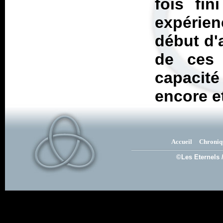
fois fin
expérien
début d'
de ces 
capacité
encore et
Accueil
Chroniq
©Les Eternels 