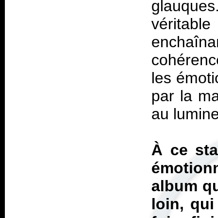
glauques.
véritable
enchaîna
cohérenc
les émoti
par la ma
au lumine
À ce sta
émotion
album qu
loin, qu