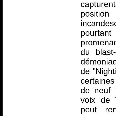
capturent
positio
incandes
pourtan
promenad
du blast
démoniaque
de "Night
certaine
de neuf 
voix de 
peut re