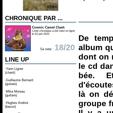
CHRONIQUE PAR ...
Cosmic Camel Clash
Cette chronique a été mise en ligne
le 01 juin 2021
De tem
18/20
album qu
Sa note :
dont on 
LINE UP
le cd dan
-Yann Ligner
(chant)
bée. E
-Guillaume Bernard
d'écoute
(guitare)
-Mika Moreau
là on dé
(guitare)
groupe fr
-Hughes Andriot
(basse)
Il y a u