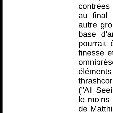
contrées 
au final
autre gr
base d'a
pourrait
finesse e
omniprése
élément
thrashco
("All Se
le moins 
de Matthi