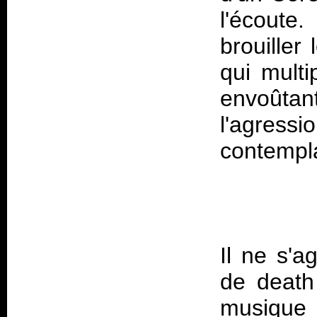
l'écoute
brouiller
qui multi
envoûtan
l'agressi
Il ne s'a
de death 
musique q