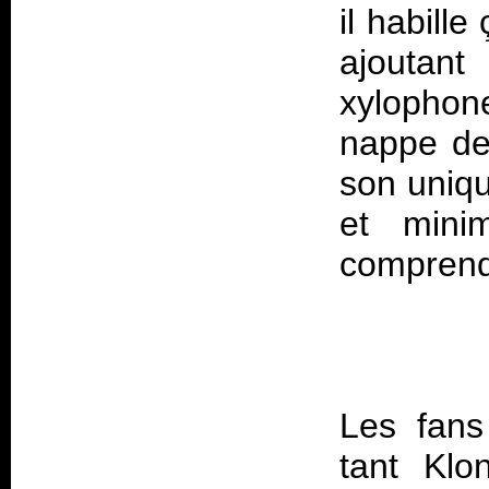
il habille
ajoutan
xylophon
nappe de 
son uniqu
et mini
Les fans
tant Klo