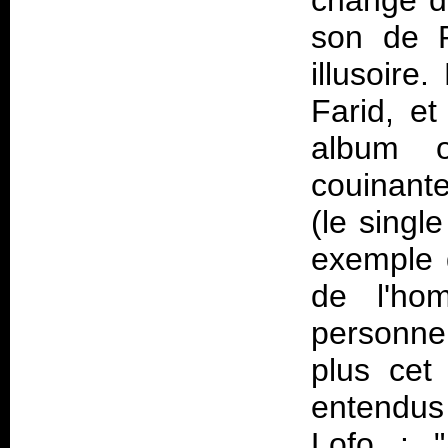
changé d
son de
illusoire
Farid, et
album o
couinante
(le singl
exemple d
de l'ho
personnel
plus cet
entendus
Lofo : "