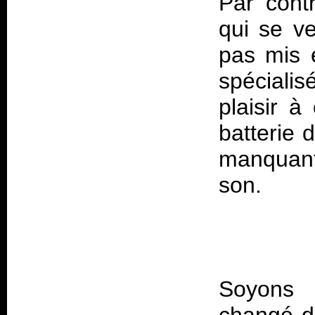
Par cont
qui se ve
pas mis e
spécialis
plaisir à
batterie 
manquant
Soyons c