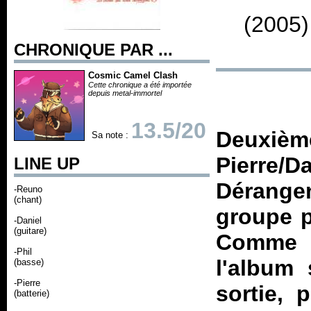
(2005)
CHRONIQUE PAR ...
Cosmic Camel Clash
Cette chronique a été importée
depuis metal-immortel
13.5/20
Deuxiè
Sa note :
Pierre/D
LINE UP
Dérange
-Reuno
(chant)
groupe p
-Daniel
(guitare)
Comme l
-Phil
l'album 
(basse)
-Pierre
sortie, 
(batterie)