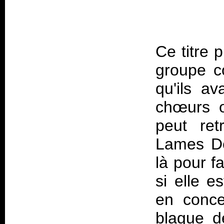
Ce titre 
groupe c
qu'ils a
chœurs oï
peut re
Lames D
là pour f
si elle 
en conce
blague d