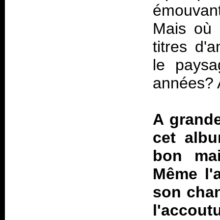
émouvant 
Mais où 
titres d'
le paysa
années? 
A grande
cet albu
bon mai
Même l'a
son chan
l'accou