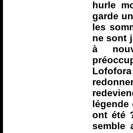
hurle mo
garde un
les somm
ne sont 
à nouv
préoccu
Lofofora
redonner
redevie
légende 
ont été 
semble a