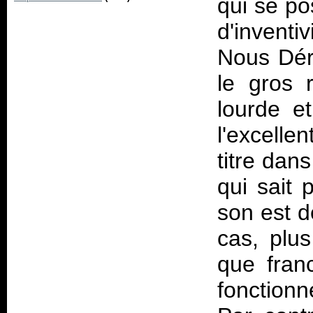
qui se po
d'inventi
Nous Déra
le gros r
lourde e
l'excelle
titre dan
qui sait 
son est d
cas, plus
que fran
fonctionn