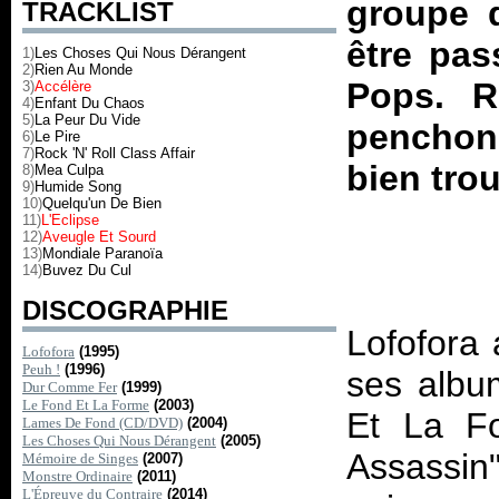
groupe d
TRACKLIST
être pas
1)
Les Choses Qui Nous Dérangent
2)
Rien Au Monde
Pops. R
3)
Accélère
4)
Enfant Du Chaos
5)
La Peur Du Vide
penchons
6)
Le Pire
7)
Rock 'N' Roll Class Affair
bien trou
8)
Mea Culpa
9)
Humide Song
10)
Quelqu'un De Bien
11)
L'Eclipse
12)
Aveugle Et Sourd
13)
Mondiale Paranoïa
14)
Buvez Du Cul
DISCOGRAPHIE
Lofofora
Lofofora
(1995)
Peuh !
(1996)
ses albu
Dur Comme Fer
(1999)
Le Fond Et La Forme
(2003)
Et La Fo
Lames De Fond (CD/DVD)
(2004)
Les Choses Qui Nous Dérangent
(2005)
Assassin"
Mémoire de Singes
(2007)
Monstre Ordinaire
(2011)
L'Épreuve du Contraire
(2014)