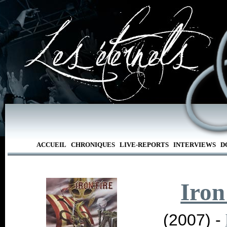
ACCUEIL
CHRONIQUES
LIVE-REPORTS
INTERVIEWS
D
Iron
(2007) -