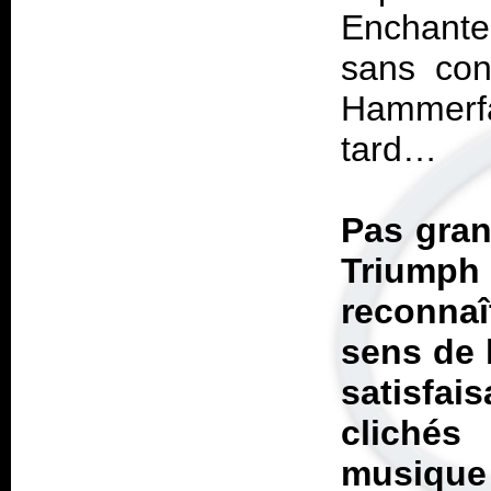
Enchant
sans con
Hammerfa
tard…
Pas gra
Triumph
reconnaî
sens de 
satisfai
clichés
musique