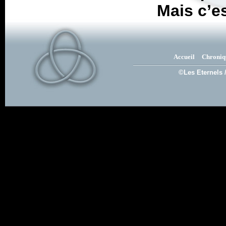
Mais c’es
Accueil
Chroniq
©Les Eternels 