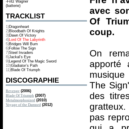
Fire n’a
-Fritz Wagner
(batterie)
avec so
TRACKLIST
Of Triu
1)
Dragonheart
coup.
2)
Bloodbath Of Knights
3)
Dawn Of Victory
4)
Lord Of The Labyrinth
5)
Bridges Will Burn
6)
Follow The Sign
On remar
7)
Steel Invaders
8)
Jackal’s Eye
apporté 
9)
Legend Of The Magic Sword
10)
Gladiator’s Path
11)
Blade Of Triumph
musique 
DISCOGRAPHIE
The Sign"
Revenge
(2006)
des titre
Blade Of Triumph
(2007)
Metalmorphosized
(2010)
gratteux
Voyage of the Damned
(2012)
pas repr
qui a pr