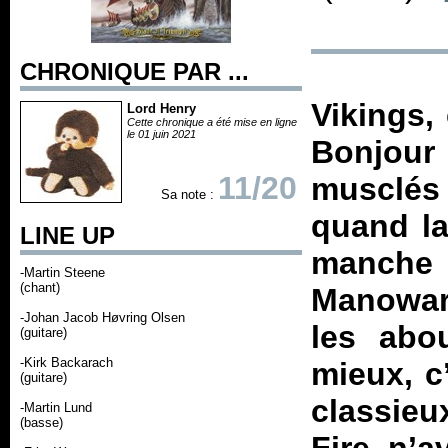
CHRONIQUE PAR ...
Vikings,
Lord Henry
Cette chronique a été mise en ligne
le 01 juin 2021
Bonjour 
11/20
musclés 
Sa note :
quand la
LINE UP
manche
-Martin Steene
(chant)
Manowar 
-Johan Jacob Høvring Olsen
les abo
(guitare)
-Kirk Backarach
mieux, c
(guitare)
classieux
-Martin Lund
(basse)