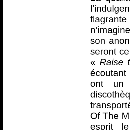
l’indulge
flagrant
n’imagine
son anon
seront ce
«
Raise th
écoutant 
ont un
discothè
transport
Of The Ma
esprit 