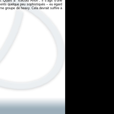
Quant à "Icecold Arion", il s’agit d’une
ements quelque peu sophistiqués – eu égard
ème groupe de heavy. Cela devrait suffire à