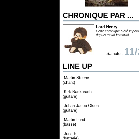
CHRONIQUE PAR ...
Lord Henry
Cette chronique a été impor
depuis metal-immortel
11/
Sa note :
LINE UP
-Martin Steene
(chant)
-Kirk Backarach
(guitare)
-Johan-Jacob Olsen
(guitare)
-Martin Lund
(basse)
-Jens B
(batterie)