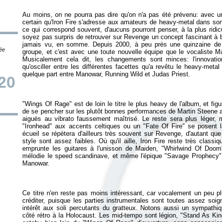
Au moins, on ne pourra pas dire qu'on n'a pas été prévenu: avec un
certain qu'Iron Fire s'adresse aux amateurs de heavy-metal dans son
ce qui correspond souvent, d'aucuns pourront penser, à la plus ridic
soyez pas surpris de retrouver sur
Revenge
un concept fascinant à 
jamais vu, en somme. Depuis 2000, à peu près une quinzaine de
tée
groupe, et c'est avec une toute nouvelle équipe que le vocaliste M
Musicalement cela dit, les changements sont minces: l'innovation
qu'osciller entre les différentes facettes qu'a revêtu le heavy-met
20
"Wings Of Rage" est de loin le titre le plus heavy de l'album, et fig
de se pencher sur les plutôt bonnes performances de Martin Steene a
aiguës au vibrato faussement maîtrisé. Le reste sera plus léger,
"Ironhead" aux accents celtiques ou un "Fate Of Fire" se posent l
écueil se répètera d'ailleurs très souvent sur
Revenge
, d'autant qu
style sont assez faibles. Où qu'il aille, Iron Fire reste très classi
emprunte les guitares à l'unisson de Maiden, "Whirlwind Of Doom"
mélodie le speed scandinave, et même l'épique "Savage Prophecy
Ce titre n'en reste pas moins intéressant, car vocalement un peu pl
créditer, puisque les parties instrumentales sont toutes assez soig
intérêt aux soli percutants du gratteux. Notons aussi un sympath
côté rétro à la Holocaust. Les mid-tempo sont légion, "Stand As Kin