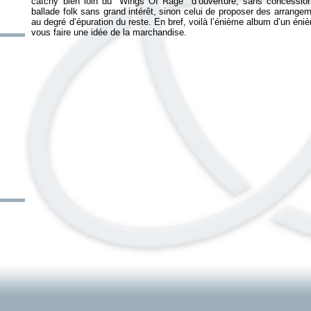
catchy bien loin du "Wings Of Rage" d’ouverture, sans concession. 
ballade folk sans grand intérêt, sinon celui de proposer des arrang
au degré d’épuration du reste. En bref, voilà l’énième album d’un éni
vous faire une idée de la marchandise.