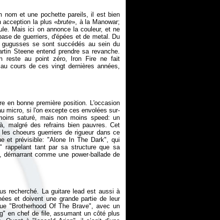
 nom et une pochette pareils, il est bien
 acception la plus «
brute
», à la Manowar;
ule. Mais ici on annonce la couleur, et ne
base de guerriers, d'épées et de metal. Du
 gugusses se sont succédés au sein du
artin Steene entend prendre sa revanche.
 reste au point zéro, Iron Fire ne fait
al au cours de ces vingt dernières années,
ure en bonne première position. L'occasion
u micro, si l'on excepte ces envolées sur-
 moins saturé, mais non moins speed: un
à, malgré des refrains bien pauvres. Cet
e les choeurs guerriers de rigueur dans ce
que et prévisible: "Alone In The Dark", qui
 rappelant tant par sa structure que sa
", démarrant comme une power-ballade de
us recherché. La guitare lead est aussi à
nées et doivent une grande partie de leur
ique "Brotherhood Of The Brave", avec un
g" en chef de file, assumant un côté plus