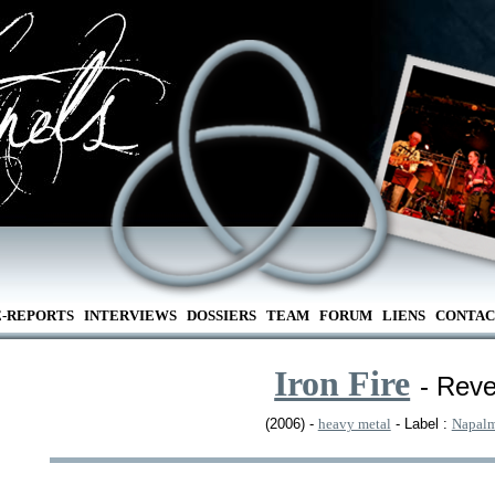
E-REPORTS
INTERVIEWS
DOSSIERS
TEAM
FORUM
LIENS
CONTAC
Iron Fire
- Rev
(2006) -
heavy metal
- Label :
Napalm