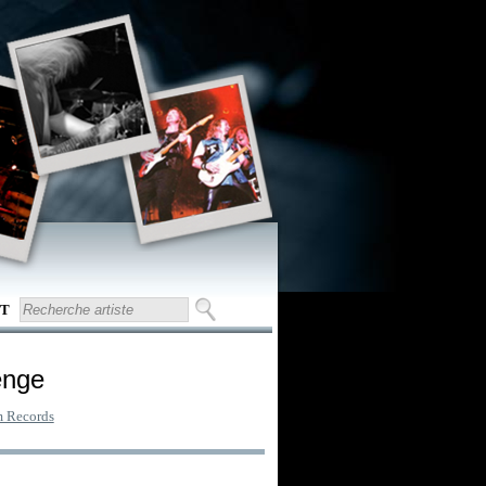
T
enge
 Records