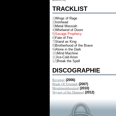
TRACKLIST
1)
Wings of Rage
2)
Ironhead
3)
Metal Messiah
4)
Whirlwind of Doom
5)
Savage Prophecy
6)
Fate of Fire
7)
Stand as King
8)
Brotherhood of the Brave
9)
Alone in the Dark
10)
Mind Machine
11)
Ice-Cold Arion
12)
Break the Spell
DISCOGRAPHIE
Revenge
(2006)
Blade Of Triumph
(2007)
Metalmorphosized
(2010)
Voyage of the Damned
(2012)