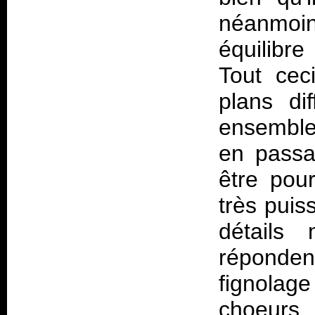
néanmoin
équilibre
Tout cec
plans di
ensemble
en passa
être pou
très puiss
détails
réponden
fignolage
choeurs