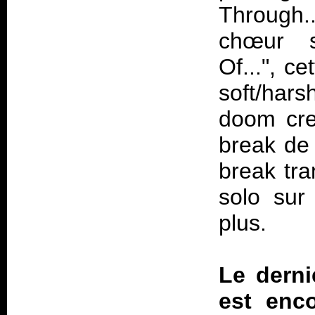
Through.
chœur s
Of...", c
soft/har
doom cre
break de 
break tra
solo sur
plus.
Le derni
est enc