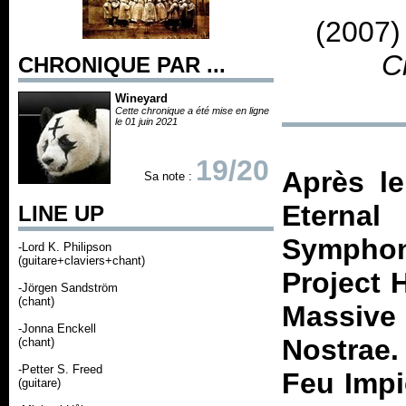
(2007)
C
CHRONIQUE PAR ...
Wineyard
Cette chronique a été mise en ligne
le 01 juin 2021
19/20
Après l
Sa note :
Eternal
d
LINE UP
Symphon
-Lord K. Philipson
(guitare+claviers+chant)
Project 
-Jörgen Sandström
(chant)
Massive
-Jonna Enckell
Nostrae
.
(chant)
-Petter S. Freed
Feu Impie
(guitare)