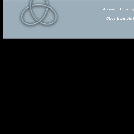
Accueil
Chroniq
©Les Eternels 