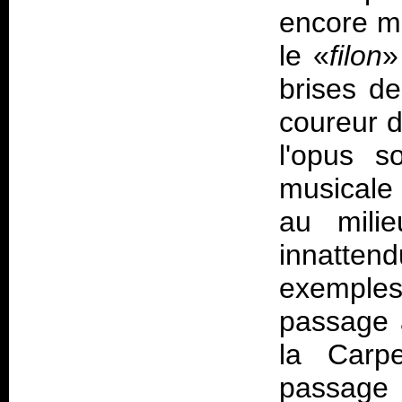
encore mi
le «
filon
»
brises d
coureur d
l'opus s
musicale 
au mili
innatten
exemple
passage 
la Carpe
passage 