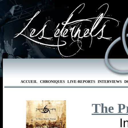
ACCUEIL
CHRONIQUES
LIVE-REPORTS
INTERVIEWS
D
The P
I