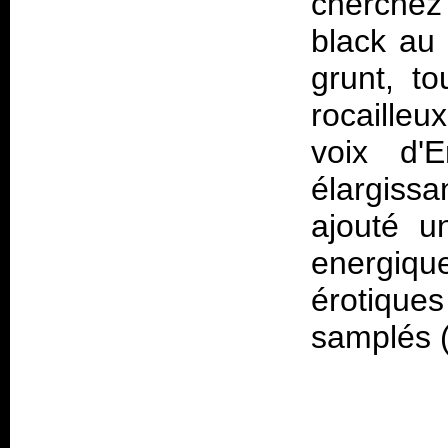
cherchez 
black au
grunt, t
rocailleu
voix d'
élargissa
ajouté u
energiqu
érotique