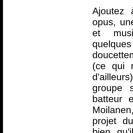
Ajoutez 
opus, un
et musi
quelques
doucett
(ce qui 
d'ailleur
groupe s
batteur 
Moilanen,
projet d
bien qu'