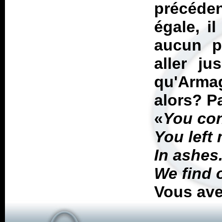
précéde
égale, i
aucun p
aller ju
qu'
Arma
alors? P
«
You con
You left 
In ashes.
We find 
Vous av