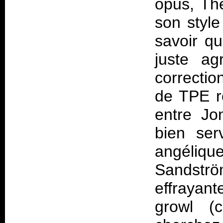
opus, The
son style
savoir q
juste ag
correcti
de TPE re
entre Jo
bien ser
angéliq
Sandströ
effrayan
growl (c