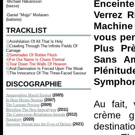
Enceint
-Michael Håkansson
(basse)
Verrez R
-Daniel "Mojjo" Moilanen
(batterie)
Machine 
TRACKLIST
vous pen
1)
Annihilation Of All That Is Holy
Plus Pr
2)
Crawling Through The Infinite Fields Of
Carnage
3)
Serenades Of Rotten Flesh
Sans Am
4)
For Our Name Is Chaos Eternal
5)
Tear Down The Walls Of Heaven
Plénitu
6)
And Damnation Is Forced Upon The Weak
7)
The Innocence Of The Three-Faced Saviour
Symphon
DISCOGRAPHIE
Armageddon March Eternal
(2005)
In Hora Mortis Nostrae
(2007)
Au fait,
The Lustrate Process
(2009)
Bleeding The New Apocalypse
(2011)
crème g
The Cadaverous Retaliation Agenda
(2012)
Purgatory
(2020)
destinat
Spewing Venom into the Eyes of Deities
(2021)