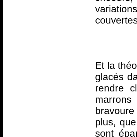
variatio
Et la thé
glacés da
rendre c
marrons 
bravoure
plus, qu
sont épar