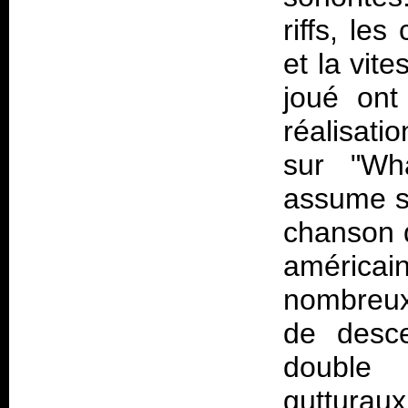
riffs, le
et la vit
joué ont
réalisati
sur "Wh
assume sa
chanson d
américai
nombreux
de desc
double 
gutturau