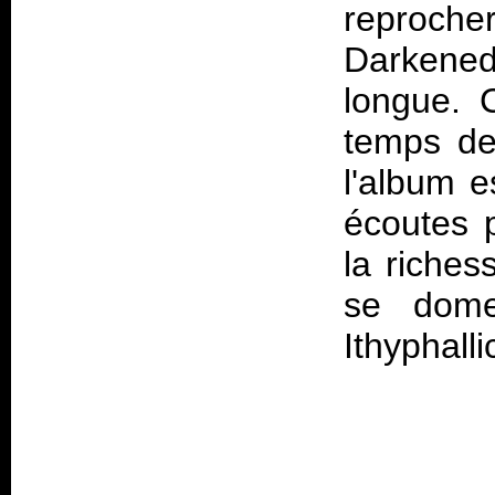
reproc
Darkened
longue. C
temps de 
l'album e
écoutes 
la riches
se dome
Ithyphalli