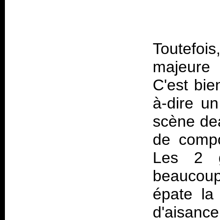
Toutefoi
majeure
C'est bie
à-dire u
scène dea
de compo
Les 2 g
beaucoup
épate la
d'aisanc