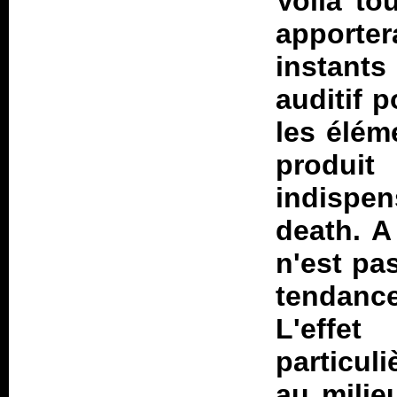
Voilà to
apporter
instants
auditif 
les élém
produi
indispe
death. A
n'est pas
tendance
L'effe
particul
au milie