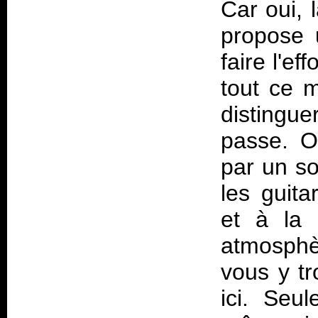
Car oui, 
propose 
faire l'e
tout ce m
distingu
passe. O
par un so
les guita
et à la 
atmosphè
vous y t
ici. Seu