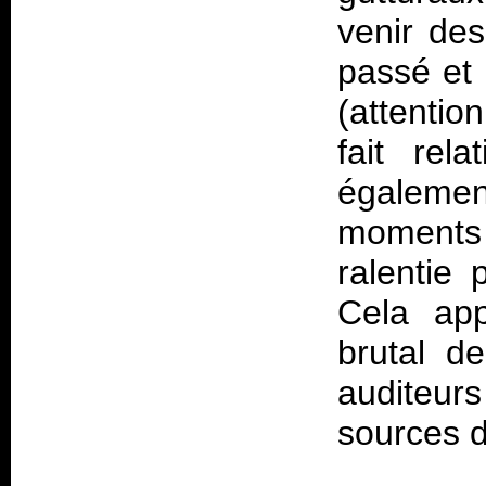
venir des
passé et
(attentio
fait rel
égaleme
moments 
ralentie
Cela app
brutal d
auditeurs