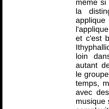
même si e
la disti
appliqu
l'appliqu
et c'est 
Ithyphalli
loin dan
autant de
le groupe
temps, m
avec des
musique s