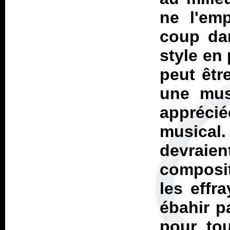
ne l'em
coup da
style en
peut êtr
une musi
appréci
musica
devraien
composit
les effr
ébahir p
pour tou