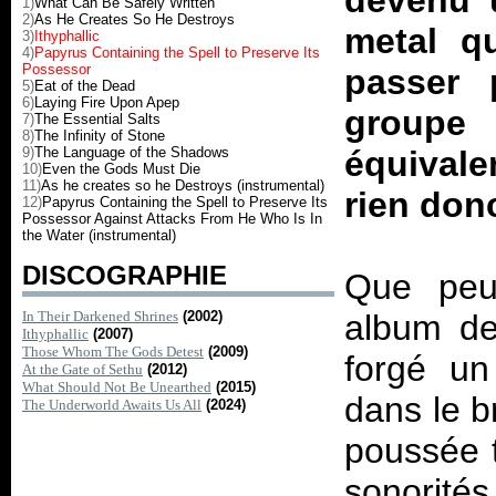
devenu u
1)
What Can Be Safely Written
2)
As He Creates So He Destroys
metal qu
3)
Ithyphallic
4)
Papyrus Containing the Spell to Preserve Its
Possessor
passer 
5)
Eat of the Dead
6)
Laying Fire Upon Apep
groupe 
7)
The Essential Salts
8)
The Infinity of Stone
9)
The Language of the Shadows
équivale
10)
Even the Gods Must Die
11)
As he creates so he Destroys (instrumental)
rien don
12)
Papyrus Containing the Spell to Preserve Its
Possessor Against Attacks From He Who Is In
the Water (instrumental)
DISCOGRAPHIE
Que peu
In Their Darkened Shrines
(2002)
album de
Ithyphallic
(2007)
Those Whom The Gods Detest
(2009)
forgé un
At the Gate of Sethu
(2012)
What Should Not Be Unearthed
(2015)
dans le b
The Underworld Awaits Us All
(2024)
poussée 
sonorité