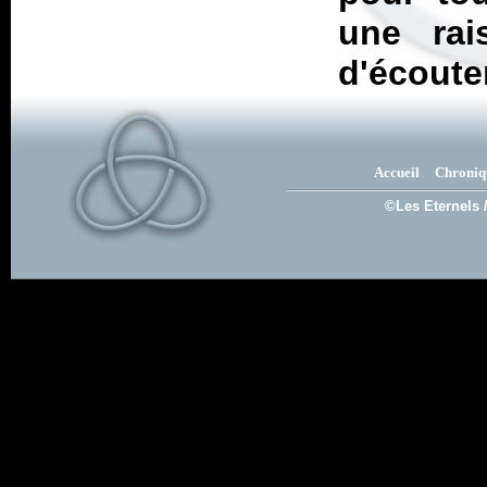
une rai
d'écoute
Accueil
Chroniq
©Les Eternels 