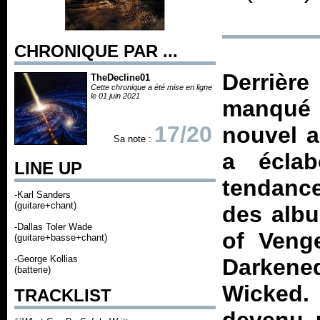
CHRONIQUE PAR ...
Derrièr
TheDecline01
Cette chronique a été mise en ligne
le 01 juin 2021
manqué d
17/20
nouvel a
Sa note :
a écla
LINE UP
tendance
-Karl Sanders
(guitare+chant)
des alb
-Dallas Toler Wade
of Veng
(guitare+basse+chant)
-George Kollias
Darkene
(batterie)
Wicked
.
TRACKLIST