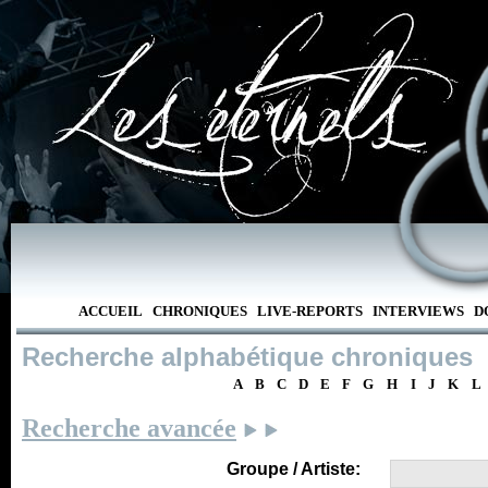
ACCUEIL
CHRONIQUES
LIVE-REPORTS
INTERVIEWS
D
Recherche alphabétique chroniques
A
B
C
D
E
F
G
H
I
J
K
L
Recherche avancée
Groupe / Artiste: