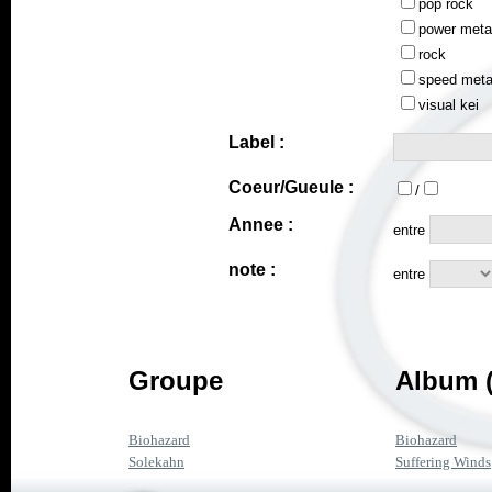
pop rock
power meta
rock
speed meta
visual kei
Label :
Coeur/Gueule :
/
Annee :
entre
note :
entre
Groupe
Album (
Biohazard
Biohazard
Solekahn
Suffering Winds