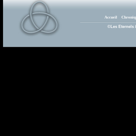
Accueil
Chroniq
©Les Eternels 