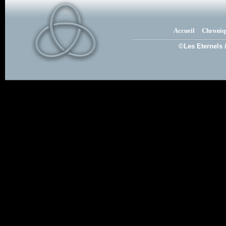
Accueil
Chroniq
©Les Eternels 