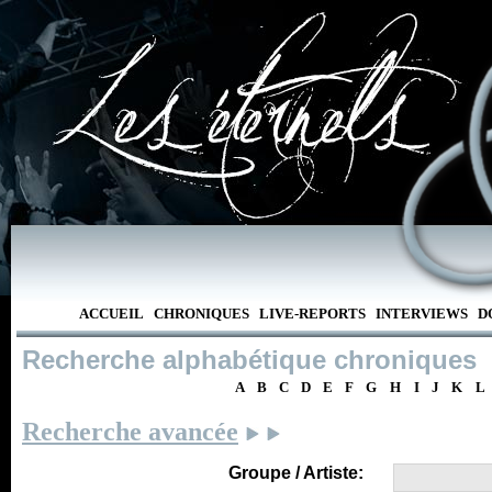
ACCUEIL
CHRONIQUES
LIVE-REPORTS
INTERVIEWS
D
Recherche alphabétique chroniques
A
B
C
D
E
F
G
H
I
J
K
L
Recherche avancée
Groupe / Artiste: