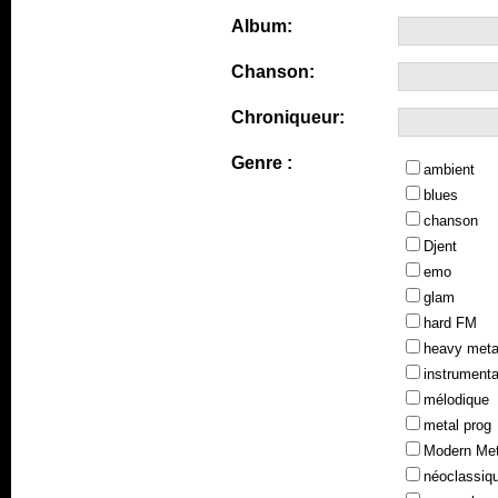
Album:
Chanson:
Chroniqueur:
Genre :
ambient
blues
chanson
Djent
emo
glam
hard FM
heavy meta
instrumenta
mélodique
metal prog
Modern Met
néoclassiq