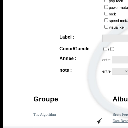
pop rock
power meta
rock
speed meta
visual kei
Label :
Coeur/Gueule :
/
Annee :
entre
note :
entre
Groupe
Albu
The Algorithm
Brute For
Data Rena