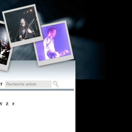
T
Y
Z
#