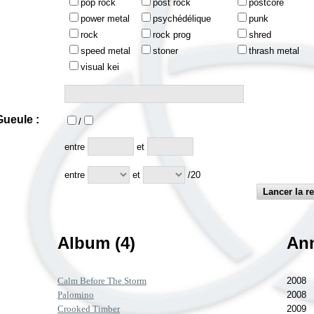
pop rock
post rock
postcore
power metal
psychédélique
punk
rock
rock prog
shred
speed metal
stoner
thrash metal
visual kei
ueule :
/
:
entre
et
entre
et
/20
Album (4)
An
Calm Before The Storm
2008
Palomino
2008
Crooked Timber
2009