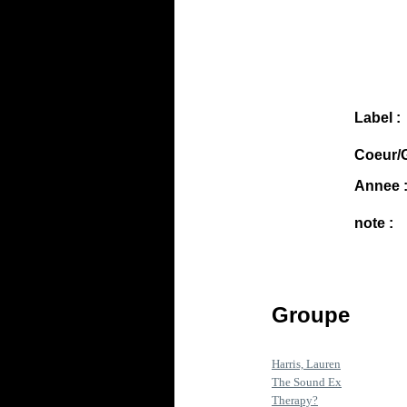
Label :
Coeur/G
Annee 
note :
Groupe
Harris, Lauren
The Sound Ex
Therapy?