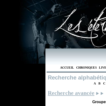
ACCUEIL
CHRONIQUES
LIV
Recherche alphabéti
A
B
C
Recherche avancée
Groupe /