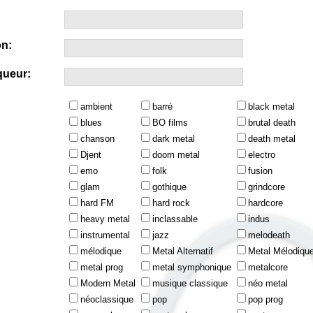
n:
queur:
ambient
barré
black metal
blues
BO films
brutal death
chanson
dark metal
death metal
Djent
doom metal
electro
emo
folk
fusion
glam
gothique
grindcore
hard FM
hard rock
hardcore
heavy metal
inclassable
indus
instrumental
jazz
melodeath
mélodique
Metal Alternatif
Metal Mélodiqu
metal prog
metal symphonique
metalcore
Modern Metal
musique classique
néo metal
néoclassique
pop
pop prog