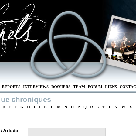
E-REPORTS
INTERVIEWS
DOSSIERS
TEAM
FORUM
LIENS
CONTAC
que chroniques
D
E
F
G
H
I
J
K
L
M
N
O
P
Q
R
S
T
U
V
W
X
 Artiste: