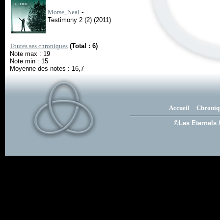
Morse, Neal
-
Testimony 2 (2) (2011)
Toutes ses chroniques
(Total : 6)
Note max : 19
Note min : 15
Moyenne des notes : 16,7
Accueil
Chroniq
©Les Eternels 