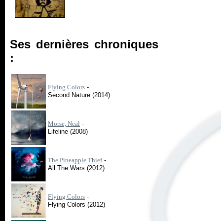
Ses dernières chroniques
:
Flying Colors
-
Second Nature (2014)
Morse, Neal
-
Lifeline (2008)
The Pineapple Thief
-
All The Wars (2012)
Flying Colors
-
Flying Colors (2012)