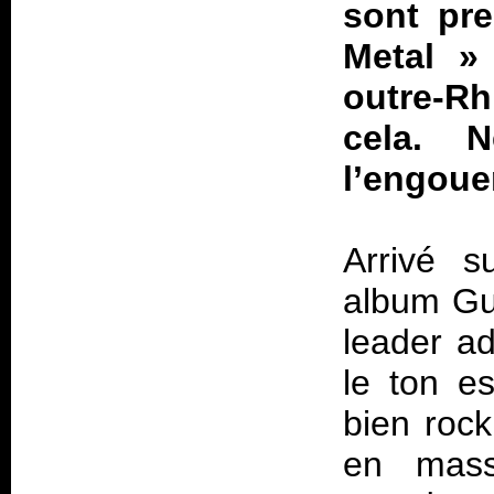
sont pre
Metal »
outre-Rh
cela. 
l’engoue
Arrivé s
album
Gu
leader ad
le ton e
bien rock
en mass