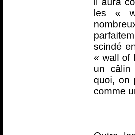
il aura c
les « w
nombreux.
parfaite
scindé en
« wall of 
un câlin
quoi, on 