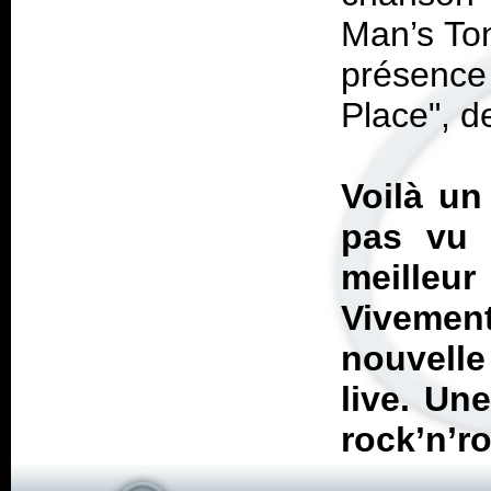
Man’s To
présence
Place", d
Voilà un
pas vu 
meilleu
Viveme
nouvelle
live. Un
rock’n’ro