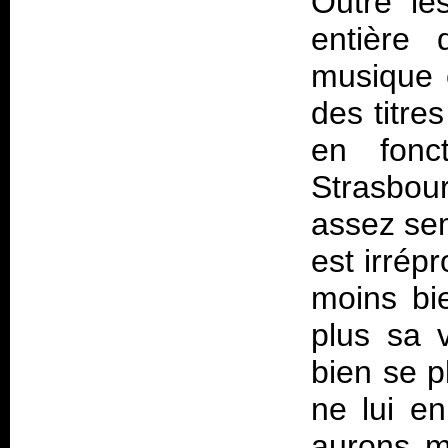
Outre le
entière 
musique e
des titre
en fonc
Strasbou
assez sem
est irrép
moins bie
plus sa v
bien se p
ne lui en
aurons m