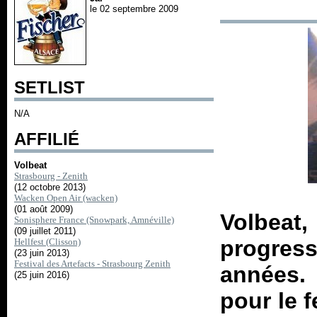
le 02 septembre 2009
SETLIST
N/A
AFFILIÉ
Volbeat
Strasbourg - Zenith
(12 octobre 2013)
Wacken Open Air (wacken)
(01 août 2009)
Volbea
Sonisphere France (Snowpark, Amnéville)
(09 juillet 2011)
progre
Hellfest (Clisson)
(23 juin 2013)
Festival des Artefacts - Strasbourg Zenith
années. 
(25 juin 2016)
pour le f