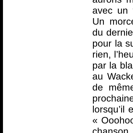
avec un 
Un morce
du derni
pour la s
rien, l’h
par la bl
au Wacken
de même 
prochaine
lorsqu’il
« Ooohoo
chanson