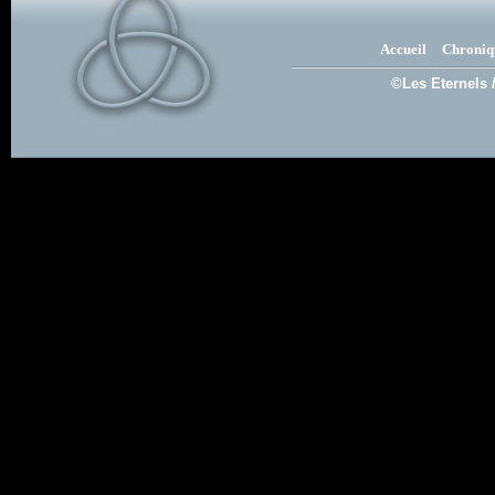
Accueil
Chroniq
©Les Eternels 