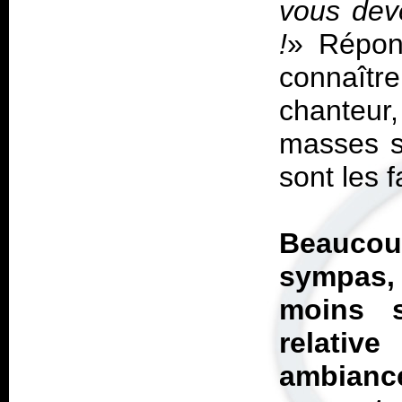
vous dev
!
» Répond
connaîtr
chanteur,
masses s
sont les 
Beauco
sympas
moins 
relativ
ambian