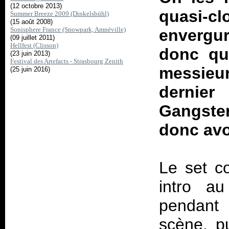
(12 octobre 2013)
quasi-
Summer Breeze 2009 (Dinkelsbühl)
(15 août 2008)
Sonisphere France (Snowpark, Amnéville)
envergur
(09 juillet 2011)
Hellfest (Clisson)
donc qu
(23 juin 2013)
Festival des Artefacts - Strasbourg Zenith
messie
(25 juin 2016)
dernie
Gangste
donc avoi
Le set c
intro a
pendant 
scène, p