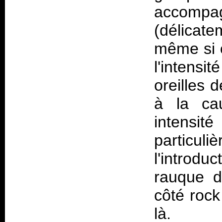
accompa
(délicat
même si c
l'intensi
oreilles 
à la cau
intens
particuli
l'introduc
rauque d
côté rock