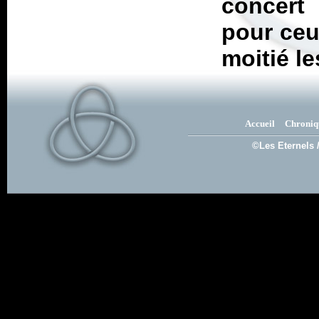
concert
pour ceu
moitié l
Accueil
Chroniq
©Les Eternels 