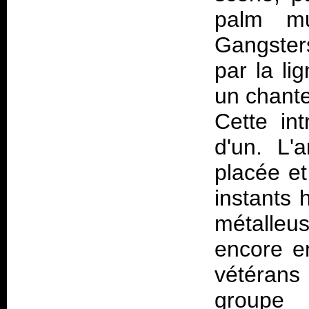
palm mu
Gangsters
par la li
un chante
Cette in
d'un. L'
placée e
instants 
métalleu
encore en
vétérans
groupe 