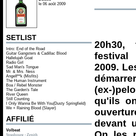
le 06 août 2009
SETLIST
20h30, 
Intro: End of the Road
festiva
Guitar Gangsters & Cadillac Blood
Hallelujah Goat
Radio Girl
2009. Le
Sad Man's Tongue
Mr. & Mrs. Ness
démarre
Angelf**k (Misfits)
The Human Instrument
Boa / Rebel Monster
(ex-)pe
The Garden's Tale
River Queen
qu'ils o
Still Counting
I Only Wanna Be With You(Dusty Springfield)
We + Raining Blood (Slayer)
ouvertu
AFFILIÉ
devant u
Volbeat
On les r
Strasbourg - Zenith