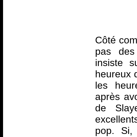
Côté comm
pas des 
insiste 
heureux d
les heur
après avo
de Slaye
excellent
pop. Si,