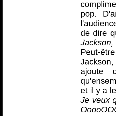
complime
pop. D'a
l'audien
de dire 
Jackson
Peut-êtr
Jackson,
ajoute
qu'ensemb
et il y a
Je veux 
OoooO