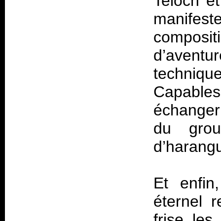
Teloch et
manifes
compositi
d’aventu
techniqu
Capable
échanger
du gro
d’harangu
Et enfin,
éternel 
frise le