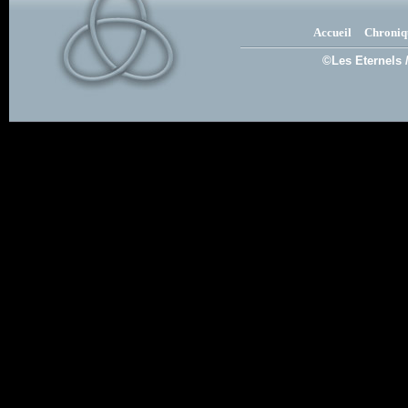
Accueil
Chroniq
©Les Eternels 