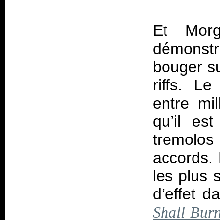
Et Mor
démonstra
bouger su
riffs. L
entre mil
qu’il es
tremolos
accords. 
les plus 
d’effet d
Shall Bur