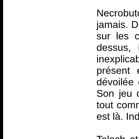
Necrobu
jamais. D
sur les 
dessus, 
inexplic
présent 
dévoilée 
Son jeu 
tout comm
est là. In