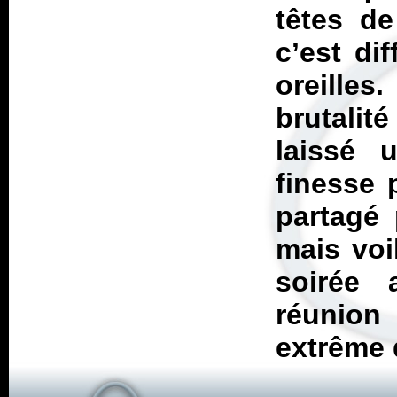
têtes de
c’est dif
oreille
brutalit
laissé 
finesse 
partagé 
mais voil
soirée 
réunion
extrême 