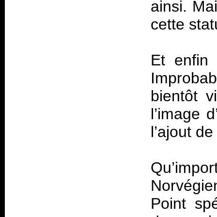
ainsi. M
cette sta
Et enfin
Improbabl
bientôt 
l’image d
l’ajout 
Qu’impo
Norvégie
Point sp