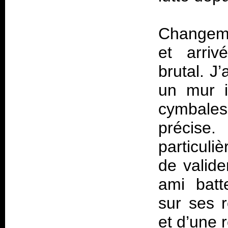
Changeme
et arri
brutal. J
un mur i
cymbales
précise
particul
de valide
ami batt
sur ses 
et d’une r