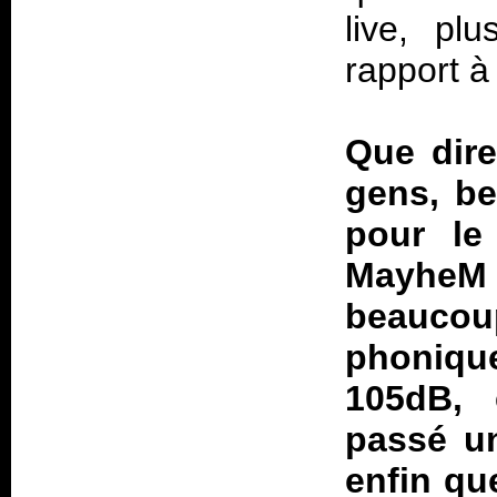
live, pl
rapport à
Que dire
gens, be
pour le
MayheM
beauco
phoniq
105dB, 
passé un
enfin que