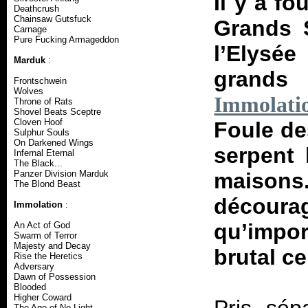
Il y a f
Deathcrush
Chainsaw Gutsfuck
Grands 
Carnage
Pure Fucking Armageddon
l’Elysée
Marduk
:
grands s
Frontschwein
Wolves
Immolati
Throne of Rats
Shovel Beats Sceptre
Cloven Hoof
Foule des
Sulphur Souls
On Darkened Wings
serpent 
Infernal Eternal
The Black...
Panzer Division Marduk
maisons
The Blond Beast
décourag
Immolation
:
qu’impo
An Act of God
Swarm of Terror
Majesty and Decay
brutal ce
Rise the Heretics
Adversary
Dawn of Possession
Blooded
Higher Coward
The Age of No Light