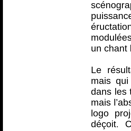
scénograp
puissan
éructati
modulées 
un chant 
Le résul
mais qui
dans les 
mais l’ab
logo pro
déçoit. C