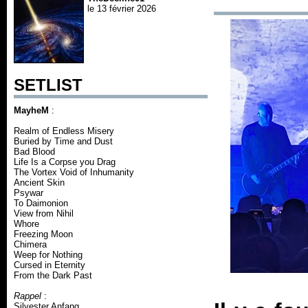
le 13 février 2026
SETLIST
MayheM
:
Realm of Endless Misery
Buried by Time and Dust
Bad Blood
Life Is a Corpse you Drag
The Vortex Void of Inhumanity
Ancient Skin
Psywar
To Daimonion
View from Nihil
Whore
Freezing Moon
Chimera
Weep for Nothing
Cursed in Eternity
From the Dark Past
Rappel
:
Silvester Anfang