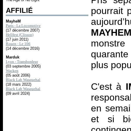
Pris sép
pourrait 
AFFILIÉ
aujourd
MayheM
Paris - La Locomotive
MAYHE
(17 décembre 2007)
Hellfest (Clisson)
(17 juin 2011)
monstre
Rouen - Le 106
(14 décembre 2016)
quarante
Marduk
Lyon - Transbordeur
plus popul
(03 septembre 2005)
Wacken
(05 août 2006)
Black Lab Wasquehal
C'est à
(18 mars 2022)
Black Lab Wasquehal
(09 avril 2024)
responsab
en semai
et si bi
contin