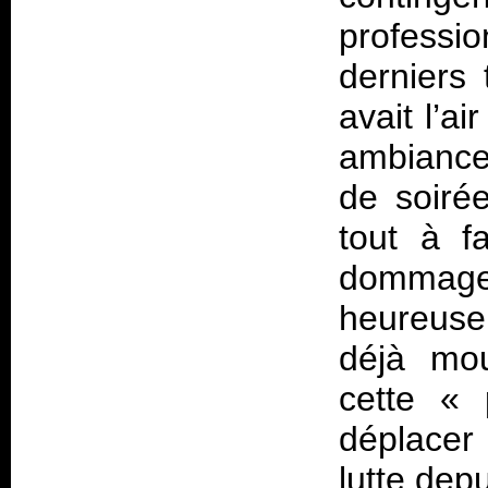
professi
derniers 
avait l’ai
ambiance
de soiré
tout à fa
dommage 
heureuse
déjà mo
cette «
déplacer
lutte dep