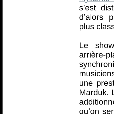
s’est di
d’alors 
plus clas
Le show
arrièr
synchroni
musiciens
une pres
Marduk. 
addition
qu’on se