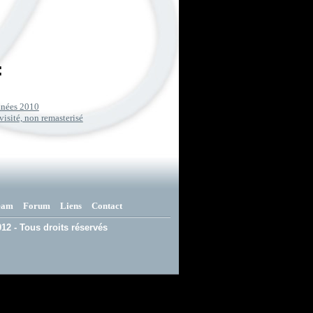
:
années 2010
visité, non remasterisé
eam
Forum
Liens
Contact
12 - Tous droits réservés