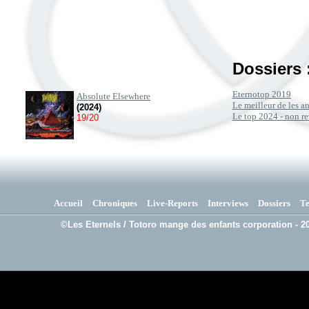
Dossiers 
Eternotop 2019
Absolute Elsewhere
Le meilleur de les 
(2024)
Le top 2024 - non re
19/20
Accueil
Chroniques
Live-Reports
Interviews
Dossiers
T
©Les Eternels / Totoro mange des enfants corporation - 20