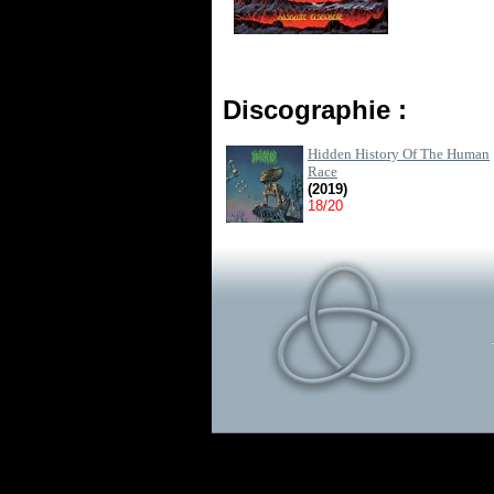
Discographie :
Hidden History Of The Human
Race
(2019)
18/20