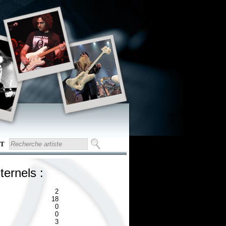
T
ternels :
2
18
0
0
3