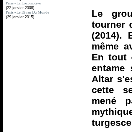
Paris - La Locomotive
(22 janvier 2008)
Le grou
Paris - Le Divan Du Monde
(29 janvier 2015)
tourner 
(2014). 
même avo
En tout
entame s
Altar s'
cette s
mené p
mythique
turgesce