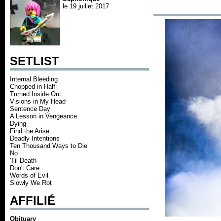
le 19 juillet 2017
SETLIST
Internal Bleeding
Chopped in Half
Turned Inside Out
Visions in My Head
Sentence Day
A Lesson in Vengeance
Dying
Find the Arise
Deadly Intentions
Ten Thousand Ways to Die
No
'Til Death
Don't Care
Words of Evil
Slowly We Rot
AFFILIÉ
Obituary