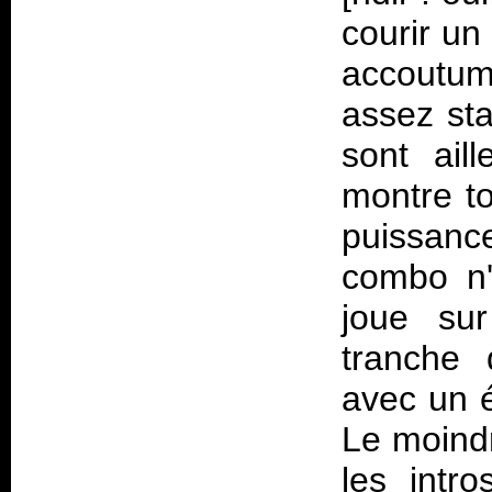
courir u
accoutum
assez sta
sont ail
montre to
puissanc
combo n'
joue su
tranche 
avec un 
Le moind
les intr