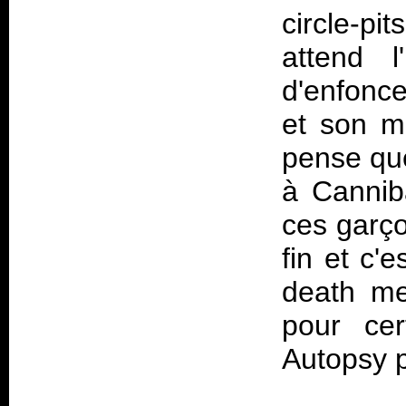
circle-pi
attend l
d'enfonce
et son m
pense que
à Cannib
ces garço
fin et c'
death me
pour cer
Autopsy p