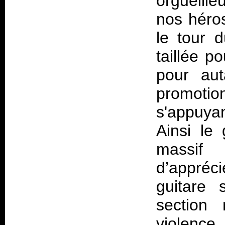
orgueille
nos héros
le tour 
taillée p
pour aut
promoti
s'appuyan
Ainsi le
massif
d’appréci
guitare 
section 
violenc