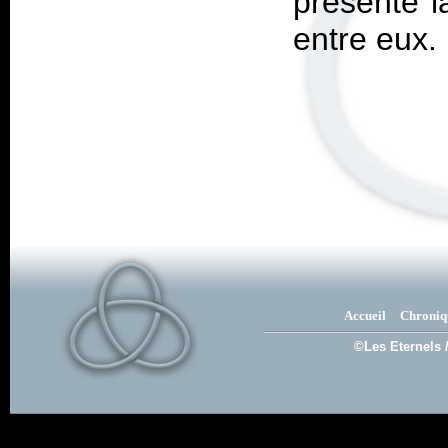
présente l
entre eux.
Accueil
Chroniq
©Les Eternels 