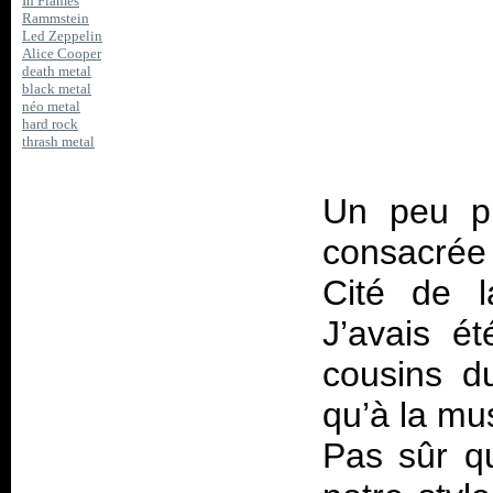
In Flames
Rammstein
Led Zeppelin
Alice Cooper
death metal
black metal
néo metal
hard rock
thrash metal
Un peu pl
consacrée
Cité de l
J’avais é
cousins du
qu’à la mu
Pas sûr qu