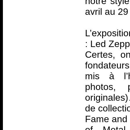
notre styl
avril au 2
L’expositi
: Led Zepp
Certes, o
fondateurs
mis à l’h
photos, 
originales
de collect
Fame and
of Metal