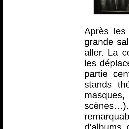
Après les
grande sal
aller. La c
les déplac
partie ce
stands th
masques
scènes…)
remarquabl
d’albums c