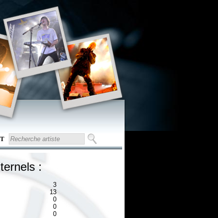
T
ternels :
3
13
0
0
0