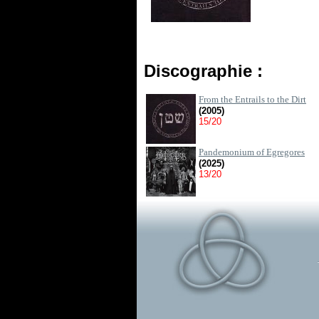
Discographie :
From the Entrails to the Dirt
(2005)
15/20
Pandemonium of Egregores
(2025)
13/20