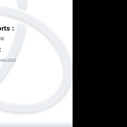
rts :
10)
:
années 2010