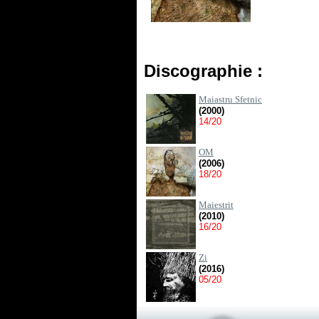
Discographie :
Maiastru Sfetnic
(2000)
14/20
OM
(2006)
18/20
Maiestrit
(2010)
16/20
Zi
(2016)
05/20