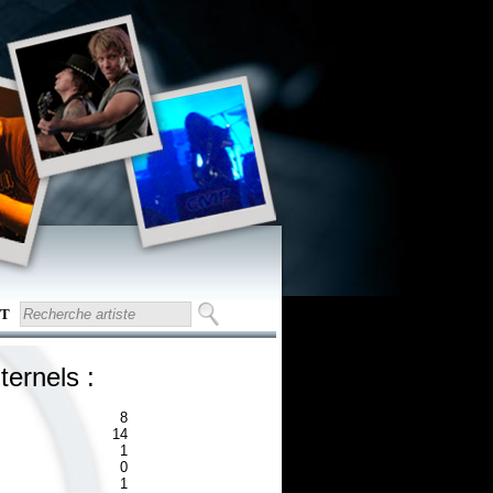
T
ternels :
8
14
1
0
1