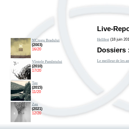
Live-Repo
Hellfest
(18 juin 20
N'Crugu Bradului
(2003)
Dossiers 
16/20
Le meilleur de les 
Vîrstele Pamîntului
(2010)
17/20
Tau
(2015)
11/20
Zau
(2021)
12/20