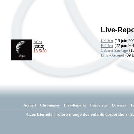
Live-Repo
Hellfest
(19 juin 20
Atlas
Hellfest
(22 juin 20
(2012)
Cabaret Sauvage
(18
16.5/20
Lille - Aéronef
(09 j
Accueil
Chroniques
Live-Reports
Interviews
Dossiers
T
©Les Eternels / Totoro mange des enfants corporation - 20