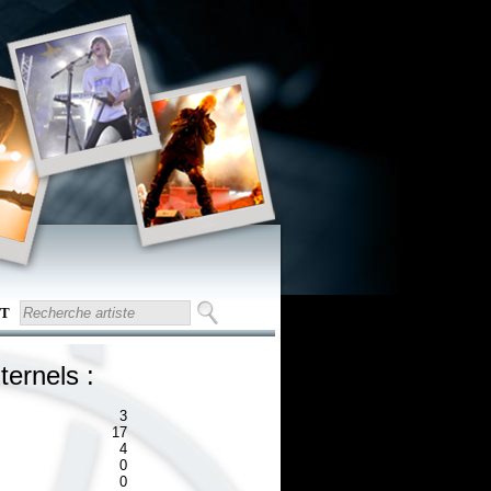
T
ternels :
3
17
4
0
0