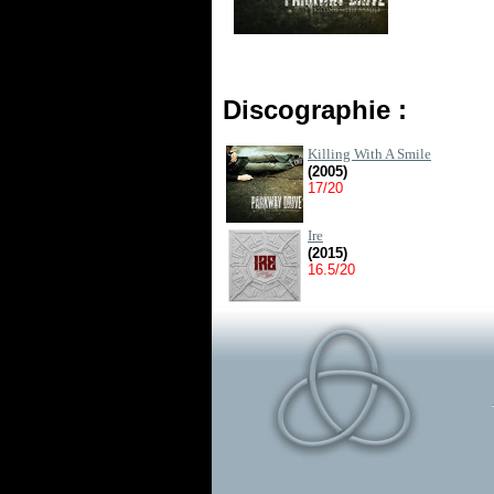
Discographie :
Killing With A Smile
(2005)
17/20
Ire
(2015)
16.5/20