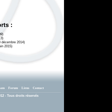
rts :
09)
13)
 décembre 2014)
uin 2015)
eam
Forum
Liens
Contact
12 - Tous droits réservés