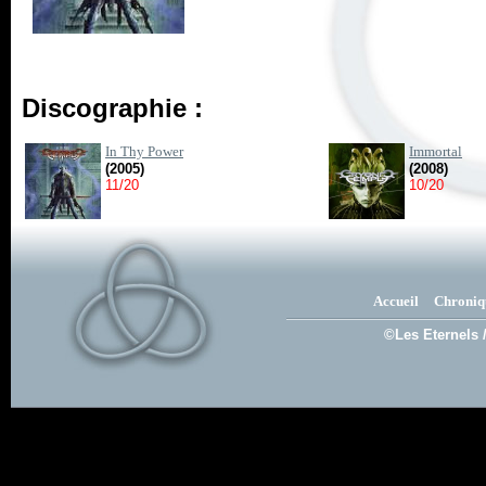
Discographie :
In Thy Power
Immortal
(2005)
(2008)
11/20
10/20
Accueil
Chroniq
©Les Eternels 