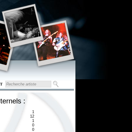
T
ternels :
1
12
1
0
0