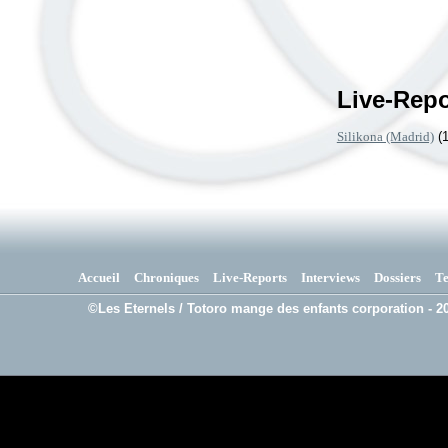
Live-Repo
Silikona (Madrid)
(1
Accueil
Chroniques
Live-Reports
Interviews
Dossiers
T
©Les Eternels / Totoro mange des enfants corporation - 20