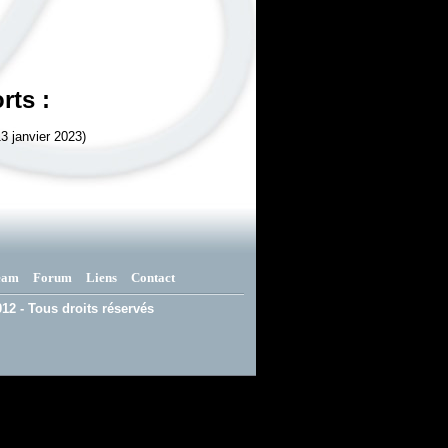
rts :
3 janvier 2023)
eam
Forum
Liens
Contact
12 - Tous droits réservés