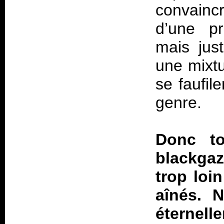
convainc
d’une pr
mais jus
une mixt
se faufil
genre.
Donc to
blackga
trop loin
aînés. 
éternell