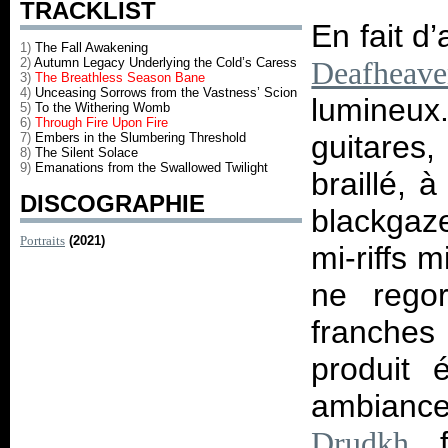
TRACKLIST
En fait d
1)
The Fall Awakening
2)
Autumn Legacy Underlying the Cold’s Caress
Deafheav
3)
The Breathless Season Bane
4)
Unceasing Sorrows from the Vastness’ Scion
lumineux
5)
To the Withering Womb
6)
Through Fire Upon Fire
guitares,
7)
Embers in the Slumbering Threshold
8)
The Silent Solace
9)
Emanations from the Swallowed Twilight
braillé, 
DISCOGRAPHIE
blackgaze
Portraits
(2021)
mi-riffs 
ne regor
franches
produit 
ambiance
fe
Drudkh