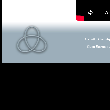
Accueil
Chroniq
©Les Eternels 