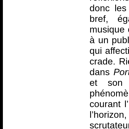
donc les
bref, ég
musique d
à un publ
qui affec
crade. Ri
dans
Port
et son 
phénomèn
courant l
l’horizo
scrutateu