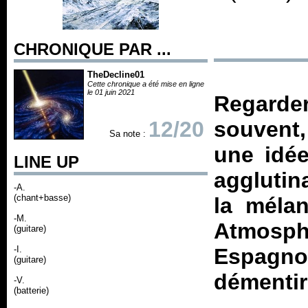
CHRONIQUE PAR ...
TheDecline01
Cette chronique a été mise en ligne
le 01 juin 2021
Regarder
12/20
souvent,
Sa note :
une idée
LINE UP
agglutin
-A.
(chant+basse)
la mélan
-M.
Atmosph
(guitare)
-I.
Espagn
(guitare)
démentir
-V.
(batterie)