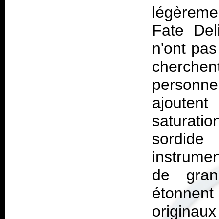
légèreme
Fate Del
n'ont pas
cherchent
personne
ajoutent
saturatio
sordid
instrumen
de gran
étonnen
originaux