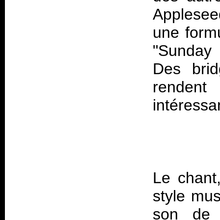
Applesee
une form
"Sunday 
Des brid
renden
Le chant,
style mus
son de 