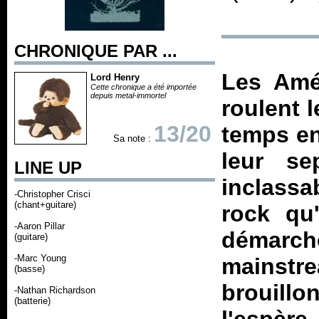
CHRONIQUE PAR ...
Les Amé
Lord Henry
Cette chronique a été importée
depuis metal-immortel
roulent 
13/20
temps en
Sa note :
leur se
LINE UP
inclass
-Christopher Crisci
(chant+guitare)
rock qu
-Aaron Pillar
démarc
(guitare)
-Marc Young
mainstr
(basse)
brouillo
-Nathan Richardson
(batterie)