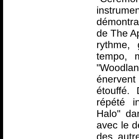
instrume
démontra
de The Ap
rythme, 
tempo, m
"Woodlan
énervent 
étouffé.
répété i
Halo" da
avec le d
des autr