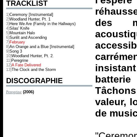
l'espèr
TRACKLIST
réhausse
1)
Ceremony [Instrumental]
2)
Woodland Hunter, Pt. 1
des mo
3)
Here We Are (Family in the Hallways)
4)
Silas' Knife
acoustiq
5)
Mountain Halo
6)
Sunlit and Ascending
7)
February
accessib
8)
An Orange and a Blue [Instrumental]
9)
Song 3
carréme
10)
Woodland Hunter, Pt. 2.
11)
Peregrine
insistan
12)
A Fate Delivered
13)
The Clock and the Storm
batterie
DISCOGRAPHIE
Tâchons 
Peregrine
(2006)
valeur, l
de music
"Ceremon