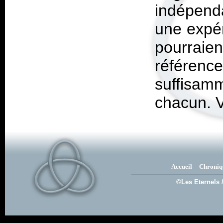
indépend
une expé
pourraie
référenc
suffisa
chacun. V
Accueil
Chroniq
©Les Eternels 