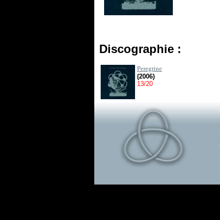
Discographie :
Peregrine
(2006)
13/20