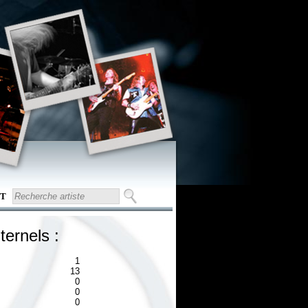
T
ternels :
1
13
0
0
0