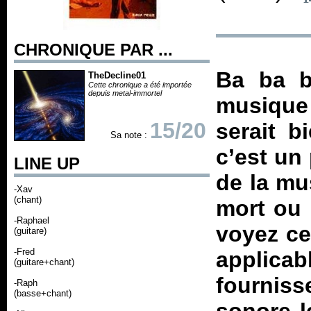
CHRONIQUE PAR ...
Ba ba b
TheDecline01
Cette chronique a été importée
depuis metal-immortel
musique
15/20
serait bi
Sa note :
c’est un
LINE UP
de la mu
-Xav
(chant)
mort ou 
-Raphael
voyez ce
(guitare)
-Fred
applica
(guitare+chant)
fournis
-Raph
(basse+chant)