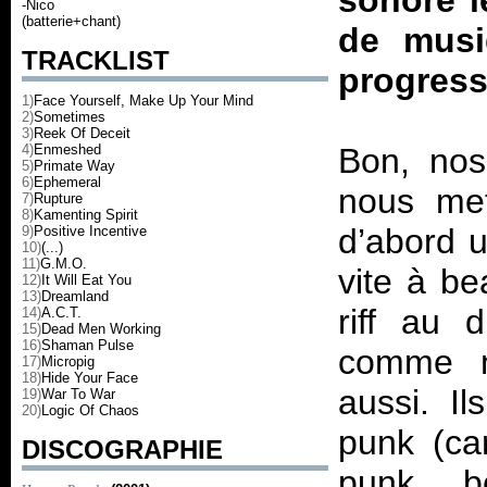
sonore l
-Nico
(batterie+chant)
de musiq
TRACKLIST
progress
1)
Face Yourself, Make Up Your Mind
2)
Sometimes
3)
Reek Of Deceit
4)
Enmeshed
Bon, nos 
5)
Primate Way
6)
Ephemeral
nous met
7)
Rupture
8)
Kamenting Spirit
d’abord 
9)
Positive Incentive
10)
(...)
11)
G.M.O.
vite à b
12)
It Will Eat You
13)
Dreamland
riff au 
14)
A.C.T.
15)
Dead Men Working
16)
Shaman Pulse
comme m
17)
Micropig
18)
Hide Your Face
aussi. Il
19)
War To War
20)
Logic Of Chaos
punk (car
DISCOGRAPHIE
punk… bon