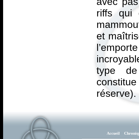
avec pas 
riffs qu
mammouth
et maîtri
l’emport
incroyab
type de
constit
réserve).
Accueil
Chroniq