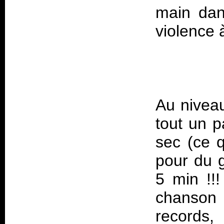
main dan
Au nivea
tout un 
sec (ce q
pour du g
5 min !!!
chanson 
records