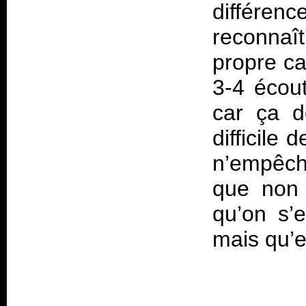
différen
reconna
propre ca
3-4 écou
car ça dé
difficile
n’empêch
que non 
qu’on s’