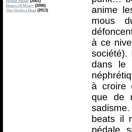
Human Parade
(2001)
Shapes Of Misery
(2006)
anime le
This World is Dead
(2013)
mous du
défoncent
à ce nive
société).
dans le 
néphrétiq
à croire
que de m
sadisme.
beats il
pédale s