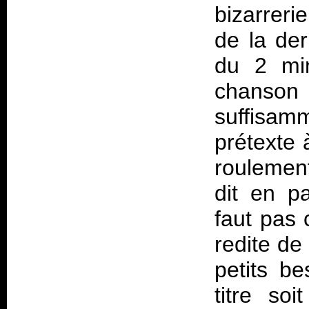
bizarreri
de la der
du 2 min
chanson à
suffisa
prétexte 
roulement
dit en p
faut pas
redite de
petits b
titre so