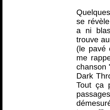
Quelques 
se révèle
a ni blas
trouve au
(le pavé 
me rappel
chanson 
Dark Th
Tout ça 
passage
démesurée