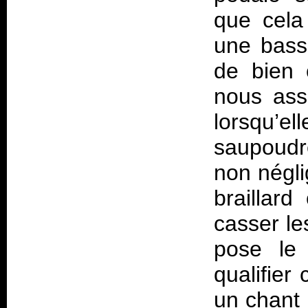
que cela
une basse
de bien 
nous ass
lorsqu’e
saupoudre
non négli
braillar
casser le
pose le
qualifier
un chant 