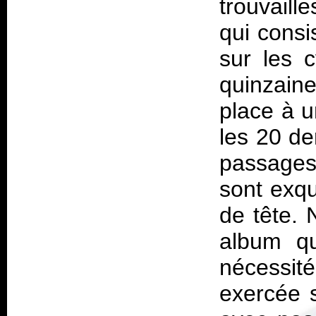
trouvaill
qui consi
sur les 
quinzain
place à u
les 20 de
passages 
sont exqu
de tête. 
album qu
nécessit
exercée 