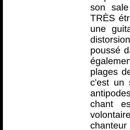
son sale
TRÈS étr
une guit
distorsio
poussé d
égalemen
plages 
c'est un
antipode
chant e
volontai
chanteur