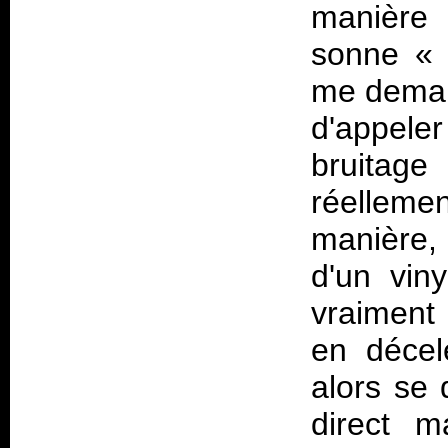
manière 
sonne « r
me demand
d'appele
bruitage
réellem
manière, 
d'un viny
vraiment
en décele
alors se 
direct m