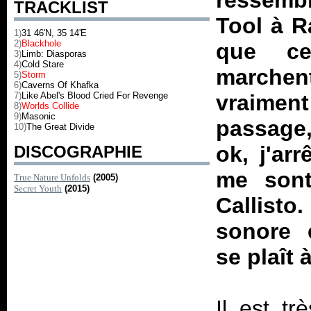
ressemb
TRACKLIST
Tool à R
1)
31 46'N, 35 14'E
2)
Blackhole
que ce
3)
Limb: Diasporas
4)
Cold Stare
marche
5)
Storm
6)
Caverns Of Khafka
7)
Like Abel's Blood Cried For Revenge
vraime
8)
Worlds Collide
9)
Masonic
passage,
10)
The Great Divide
ok, j'arr
DISCOGRAPHIE
me sont
True Nature Unfolds
(2005)
Secret Youth
(2015)
Callisto
sonore 
se plaît
Il est tr