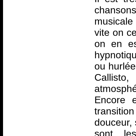
chanson
musicale
vite on c
on en es
hypnotiq
ou hurlée
Callisto
atmosphér
Encore e
transitio
douceur, 
sont le