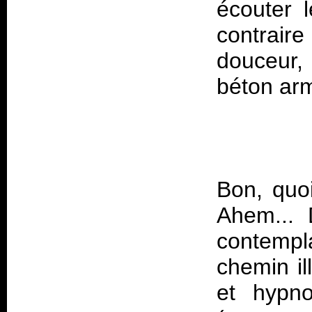
écouter 
contrai
douceur,
Bon, quoi
Ahem... 
contemp
chemin ill
et hypno