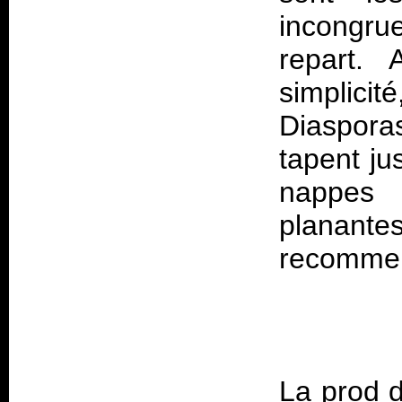
incongrue
repart.
simpli
Diaspora
tapent ju
nappes 
planante
La prod d