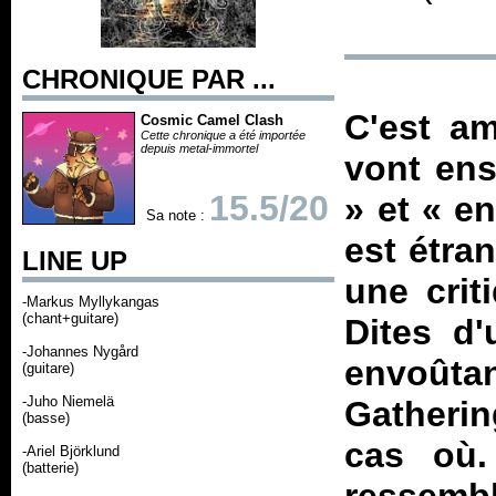
CHRONIQUE PAR ...
C'est am
Cosmic Camel Clash
Cette chronique a été importée
depuis metal-immortel
vont ens
15.5/20
» et « e
Sa note :
est étran
LINE UP
une crit
-Markus Myllykangas
(chant+guitare)
Dites d'
-Johannes Nygård
envoûta
(guitare)
-Juho Niemelä
Gatherin
(basse)
cas où.
-Ariel Björklund
(batterie)