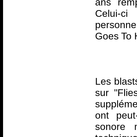
ans remp
Celui-ci
personne,
Les blas
sur "Fli
suppléme
ont peut
sonore m