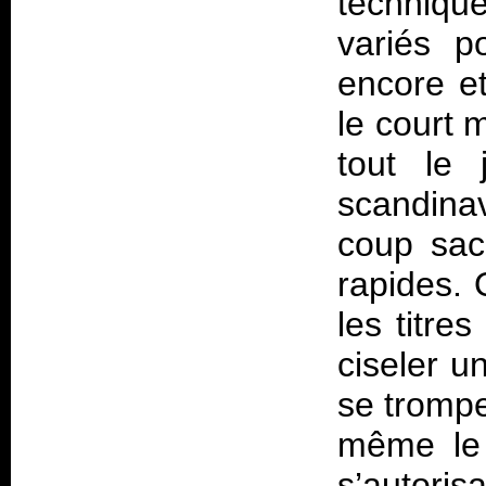
techniqu
variés p
encore et
le court 
tout le
scandina
coup sac
rapides. 
les titre
ciseler u
se trompe
même le b
s’autori