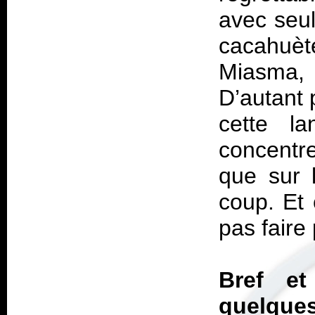
avec seu
cacahuète
Miasma
,
D’autant 
cette l
concentr
que sur 
coup. Et 
pas faire
Bref e
quelque