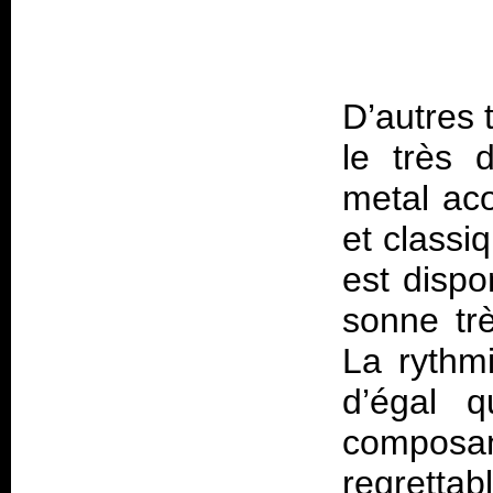
D’autres 
le très d
metal aco
et classi
est dispo
sonne tr
La rythmi
d’égal q
composa
regrettab