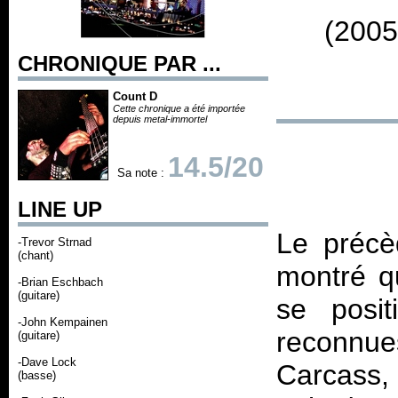
(2005
CHRONIQUE PAR ...
Count D
Cette chronique a été importée
depuis metal-immortel
14.5/20
Sa note :
LINE UP
Le préc
-Trevor Strnad
(chant)
montré q
-Brian Eschbach
(guitare)
se posit
-John Kempainen
reconnue
(guitare)
-Dave Lock
Carcass,
(basse)