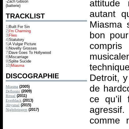
attitude
-Zach Gibson
(batterie)
autant qu
TRACKLIST
Miasma
1)
Built For Sin
2)
I'm Charming
bon pour 
3)
Flies
4)
Statutory
compri
5)
A Vulgar Picture
6)
Novelty Grosses
7)
Dave Goes To Hollywood
musical
8)
Miscarriage
9)
Splite Sucide
technique
10)
Miasma
DISCOGRAPHIE
Detroit, 
de hardco
Miasma
(2005)
Deflorate
(2009)
Ritual
(2011)
ce qu’il
Everblack
(2013)
Abysmal
(2015)
agressif
Nightbringers
(2017)
comme no