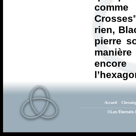
comme 
Crosses"
rien, Bl
pierre s
manière 
encor
l’hexago
Accueil
Chroniq
©Les Eternels 