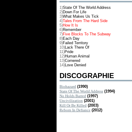
1)
State Of The World Address
2)
Down For Life
3)
What Makes Us Tick
4)
Tales From The Hard Side
5)
How It Is
6)
Remember
7)
Five Blocks To The Subway
8)
Each Day
9)
Failed Territory
10)
Lack There Of
11)
Pride
12)
Human Animal
13)
Cornered
14)
Love Denied
DISCOGRAPHIE
Biohazard
(1990)
State Of The World Address
(1994)
No Holds Barred
(1997)
Uncivilization
(2001)
Kill Or Be Killed
(2003)
Reborn In Defiance
(2012)