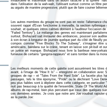
inhabituelle et inattendue dans un album rattaché à la sphère "har
dans l'utilisation de la wah-wah, l'utilisant surtout comme un filtre
Les autres membres du groupe ne sont pas en reste: l'alternance cha
souvent rappé d'Evan fonctionne à merveille, la section rythmique e
souhait, et quelques intros calmes donnent à l'auditeur l'occasion d
"Failed Territory"). Le mélange des genres est maintenant parfaiteme
surtout, Biohazard sait instaurer des ambiances, pousser son auditeur
à son écran à longueur de journée quelque part du côté de Neuilly pou
compos comme "Five Blocks To The Subway", s'imaginer être un 
américains, bandana sur le crâne, tenant en laisse son pit-bull et ouv
un junkie en manque. Biohazard nous livre la banlieue new-yorkaise
Les meilleurs moments de cette galette sont assurément les titres d
avant, à l'image de "How It Is" – enregistré en collaboration avec 
groupes de rap – et "Tales From the Hard Side". La facette plus har
passages, tels le titre éponyme, "Pride" ou le déchirant "Love Den
peu plus faibles sont à déplorer dans cette catégorie, en particulie
nuit pas beaucoup à la qualité de l'ensemble.
State Of The World A
albums de rap-metal, bien plus percutant que ceux des quelques sui
ces dernières années. Je crois que notre ami Joe voudrait rajouter