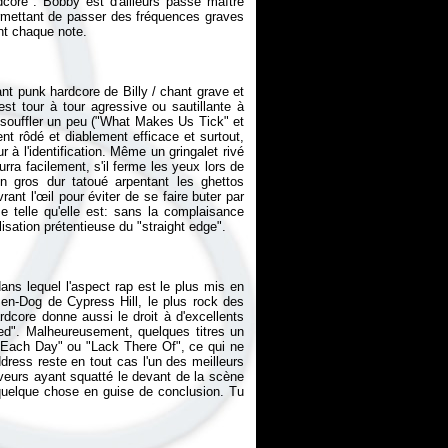
dcore". Bobby est d'ailleurs passé maître
 permettant de passer des fréquences graves
nt punk hardcore de Billy / chant grave et
st tour à tour agressive ou sautillante à
e souffler un peu ("What Makes Us Tick" et
nt rôdé et diablement efficace et surtout,
 à l'identification. Même un gringalet rivé
rra facilement, s'il ferme les yeux lors de
gros dur tatoué arpentant les ghettos
rant l'œil pour éviter de se faire buter par
 telle qu'elle est: sans la complaisance
ans lequel l'aspect rap est le plus mis en
Sen-Dog de Cypress Hill, le plus rock des
dcore donne aussi le droit à d'excellents
ied". Malheureusement, quelques titres un
r "Each Day" ou "Lack There Of", ce qui ne
ddress
reste en tout cas l'un des meilleurs
veurs ayant squatté le devant de la scène
 quelque chose en guise de conclusion. Tu