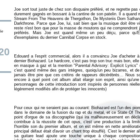
Joe sort tout juste de chez son disquaire préféré, et ne regrette pas
durement gagnés en bossant à la cantine de son patelin. Il a quan
Stream From The Heavens
de Thergothon,
De Mysteriis Dom Sathan
Darkthrone. Parce que Joe, lui, sait bien que la musique doit être v
reste n'est bon que pour la masse de moutons qui ne comprendront j
tée
préférés. Mais Joe est quand même un peu déçu, parce qu'Edo
/20
Edouard a l'esprit commercial, alors il a convaincu Joe d'acheter 
dernier Biohazard. Le hardcore, c'est pas trop son truc mais bon, elle 
en masque à gaz et la mention "Parental Advisory: Explicit Lyrics" 
c'est quand même des gars intègres, quoiqu'un peu bizarres, et de
jamais être pire que ces crétins de rappeurs décérébrés… Nous 
encore à quel point cet album allait élargir son esprit, ainsi qu'un
personnages de cette introduction sont inspirés de personnes réell
Pour ceux qui ne seraient pas au courant: Biohazard est l'un des pionn
dans le domaine de la fusion du rap et du metal, et ce
State Of Th
point d'orgue de sa discographie (qui ira malheureusement en décli
contribue à la réussite de cet opus, c'est une production à la limit
l'horrible son du premier album, et on est même en nette améliorat
principal défaut était d'avoir un chant trop étouffé). C'est le derni
sa guitare lead ajoute une touche unique à chaque composition, 