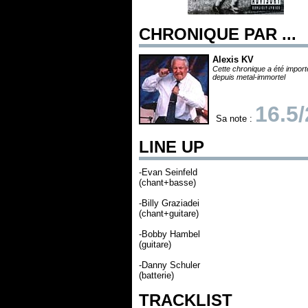
CHRONIQUE PAR ...
Alexis KV
Cette chronique a été impor
depuis metal-immortel
16.5
Sa note :
LINE UP
-Evan Seinfeld
(chant+basse)
-Billy Graziadei
(chant+guitare)
-Bobby Hambel
(guitare)
-Danny Schuler
(batterie)
TRACKLIST