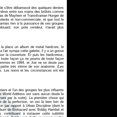
 de s'être débarrassé des quelques deniers
d même entre ses mains des brûlots comme
as
de Mayhem et
Transilvanian Hunger
de
iolente et non-commerciale, et que tout le
amais rien à la puissance de ses groupes
uard, son pote vendeur, n'avait plus
à la place un album de metal hardcore, le
a l'air sympa cette galette, il y a un gosse
sur la couverture. Et puis les hardcoreux,
 toute façon ça ne pourra de toute façon
sommes en 1994, et Joe ne se doute pas
e partie très intime de son anatomie. (Les
es. Les noms et les circonstances ont été
iers et l'un des groupes les plus influents
e World Address
est sans aucun doute le
nant par la suite). La première chose qui
e de la perfection, on est là bien loin de
ion par rapport à
Urban Discipline
(dont le
er album de Biohazard avec Bobby Hambel et
contribuant à instaurer cette subtilité