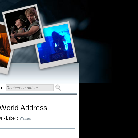
T
 World Address
re
- Label :
Warner