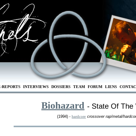
E-REPORTS
INTERVIEWS
DOSSIERS
TEAM
FORUM
LIENS
CONTAC
Biohazard
- State Of The
(1994) -
hardcore
crossover rap/metal/hardco