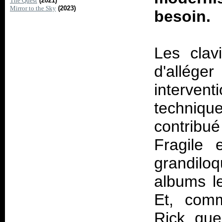
The Quest
(2021)
Mirror to the Sky
(2023)
besoin.
Les clav
d'allég
interven
techniqu
contribué
Fragile
grandilo
albums le
Et, com
Rick, que