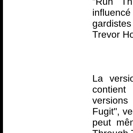
"Run Th
influencé
gardistes
La versi
contient
versions
Fugit", v
peut mêm