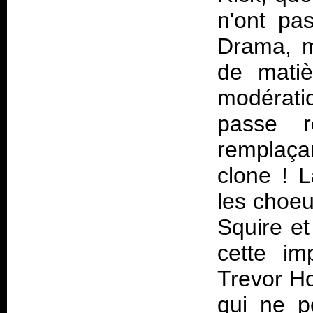
n'ont pa
Drama
, 
de mati
modérat
passe r
remplaça
clone ! 
les choeu
Squire et
cette im
Trevor H
qui ne 