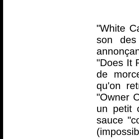
"White Ca
son des 
annonçant
"Does It 
de morce
qu'on re
"Owner Of
un petit 
sauce "co
(imposs