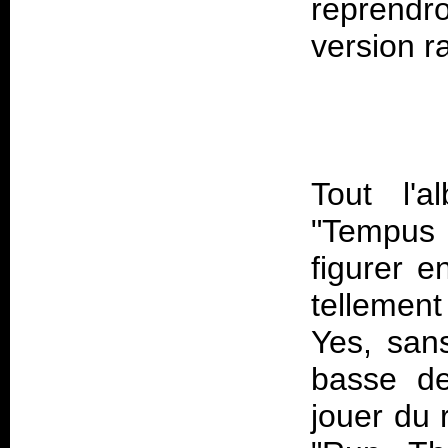
reprend
Tout l'
"Tempus F
figurer e
tellemen
Yes, sans
basse de
jouer du 