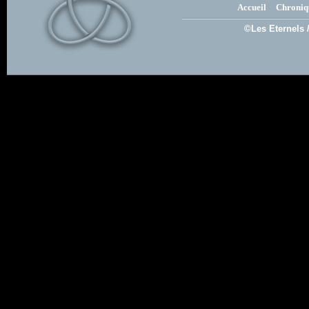
Accueil
Chroniq
©Les Eternels 