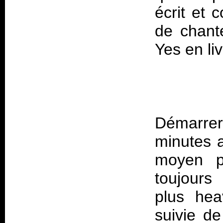
écrit et 
de chant
Démarre
minutes a
moyen po
toujours 
plus hea
suivie d