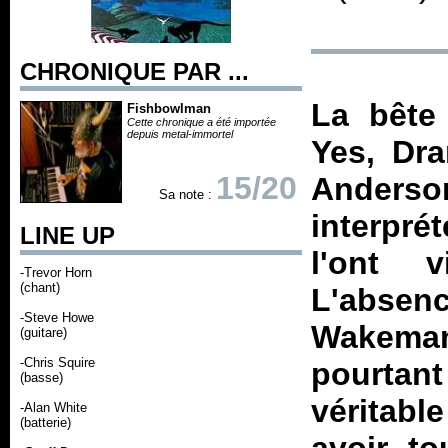
CHRONIQUE PAR ...
La bête
Fishbowlman
Cette chronique a été importée
depuis metal-immortel
Yes,
Dr
15/20
Anderso
Sa note :
interpré
LINE UP
l'ont v
-Trevor Horn
(chant)
L'abse
-Steve Howe
Wakeman
(guitare)
-Chris Squire
pourtan
(basse)
véritabl
-Alan White
(batterie)