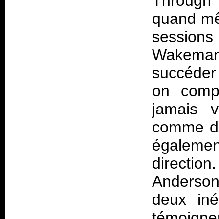
Through T
quand mêm
session
Wakeman
succéde
on compr
jamais v
comme d
égaleme
directio
Anderson 
deux iné
témoigne