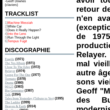
avoir to
-Geoff Downes
(claviers)
retour d
TRACKLIST
n'en av
1)
Machine Messiah
(excepti
2)
White Car
3)
Does it Really Happen?
4)
Into the Lens
de 1975
5)
Run Through the Light
6)
Tempus Fugit
product
DISCOGRAPHIE
Relayer
.
Fragile
(1971)
mal viei
The Yes Album
(1971)
Close To The Edge
(1972)
autre âg
Relayer
(1974)
Going For The One
(1977)
Tormato
(1978)
sons viei
Drama
(1980)
90125
(1983)
Geoff "M
Big Generator
(1987)
Talk
(1994)
des Bu
Tales from Yesterday (Tribute to Yes)
(1995)
The Ladder
(1999)
Heaven & Earth
(2014)
modernis