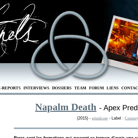
E-REPORTS
INTERVIEWS
DOSSIERS
TEAM
FORUM
LIENS
CONTAC
Napalm Death
- Apex Pred
(2015) -
grindcore
- Label :
Centur
Rares sont les formations qui peuvent se targuer d’avoir une 