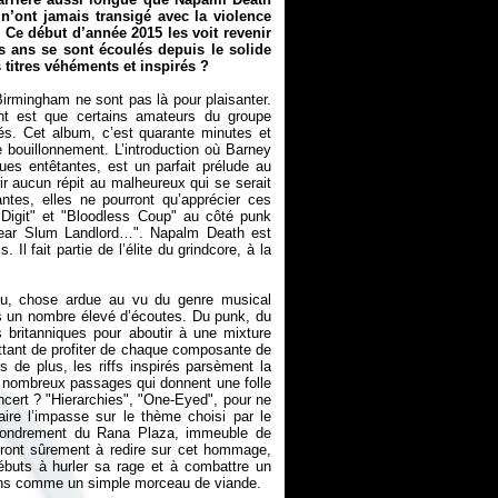
n’ont jamais transigé avec la violence
 Ce début d’année 2015 les voit revenir
is ans se sont écoulés depuis le solide
 titres véhéments et inspirés ?
Birmingham ne sont pas là pour plaisanter.
t est que certains amateurs du groupe
és. Cet album, c’est quarante minutes et
e bouillonnement. L’introduction où Barney
s entêtantes, est un parfait prélude au
ir aucun répit au malheureux qui se serait
tes, elles ne pourront qu’apprécier ces
 Digit" et "Bloodless Coup" au côté punk
Dear Slum Landlord…". Napalm Death est
 fait partie de l’élite du grindcore, à la
peu, chose ardue au vu du genre musical
rès un nombre élevé d’écoutes. Du punk, du
 britanniques pour aboutir à une mixture
ettant de profiter de chaque composante de
s de plus, les riffs inspirés parsèment la
ès nombreux passages qui donnent une folle
ncert ? "Hierarchies", "One-Eyed", pour ne
aire l’impasse sur le thème choisi par le
ffondrement du Rana Plaza, immeuble de
eront sûrement à redire sur cet hommage,
ébuts à hurler sa rage et à combattre un
ains comme un simple morceau de viande.