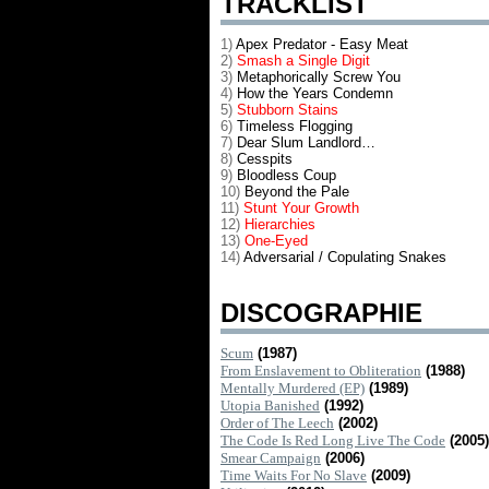
TRACKLIST
1)
Apex Predator - Easy Meat
2)
Smash a Single Digit
3)
Metaphorically Screw You
4)
How the Years Condemn
5)
Stubborn Stains
6)
Timeless Flogging
7)
Dear Slum Landlord…
8)
Cesspits
9)
Bloodless Coup
10)
Beyond the Pale
11)
Stunt Your Growth
12)
Hierarchies
13)
One-Eyed
14)
Adversarial / Copulating Snakes
DISCOGRAPHIE
Scum
(1987)
From Enslavement to Obliteration
(1988)
Mentally Murdered (EP)
(1989)
Utopia Banished
(1992)
Order of The Leech
(2002)
The Code Is Red Long Live The Code
(2005)
Smear Campaign
(2006)
Time Waits For No Slave
(2009)