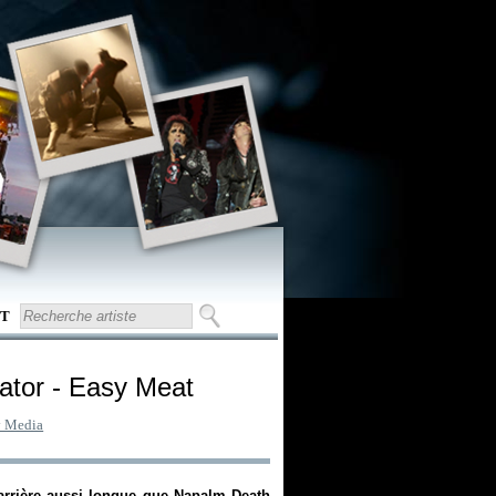
T
ator - Easy Meat
y Media
carrière aussi longue que Napalm Death