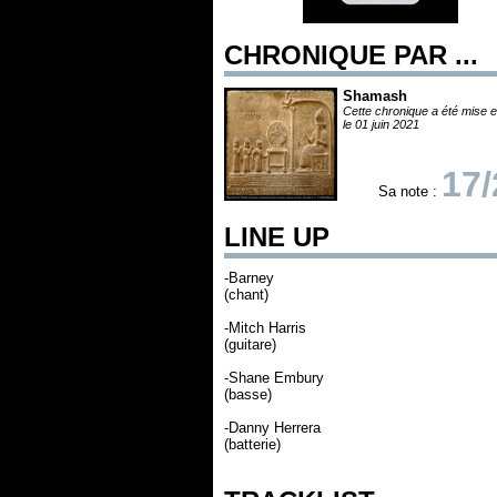
CHRONIQUE PAR ...
Shamash
Cette chronique a été mise e
le 01 juin 2021
17/
Sa note :
LINE UP
-Barney
(chant)
-Mitch Harris
(guitare)
-Shane Embury
(basse)
-Danny Herrera
(batterie)