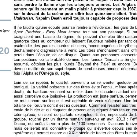
sans perdre la flamme qui les a toujours animés. Les Anglais 
sonore qu’ils prennent un malin plaisir à présenter depuis 1987.
sur le devant de la scène pour offrir leur quinzième effort. Tro
Utalitarian
. Napalm Death est-il toujours capable de proposer des
Il ne faudra qu’une écoute pour se rendre à l’évidence : les gars de 
n ligne
Apex Predator - Easy Meat
écrase tout sur son passage. Si tan
craignaient une baisse de régime, ils peuvent d’emblée être rassur
quatorze titres au compteur qui laissent l’auditeur hébété par tant d
psalmodie des paroles lourdes de sens, accompagnées de rythmique
20
déchaînement d’agressivité à venir. Les titres s’enchaînent sans offr
perdu dans l’écoute de ce disque. Quant aux personnes consentan
compositions où la brutalité domine. Les furieux "Smash a Single
assumé, côtoient les plus lourds "Beyond the Pale" ou encore "
devenu maître de son sujet depuis de nombreuses années désormais. Il
fois l’Alpha et l’Oméga du style.
Loin de se répéter, le quartet parvient à se réinventer quelque 
pratiqué. La variété présente sur ces titres évite l’ennui, même ap
death, du hardcore viennent se mêler dans le chaudron ardent des
aussi corrosive que jouissive. La production est juste parfaite, perm
ce mur sonore sur lequel il est agréable de venir s’écraser. Une foi
totalité de l’œuvre dont il est ici question. Comment résister aux tr
envie de hurler et qui risquent de provoquer quelques émeutes en co
citer qu’eux, en sont de parfaits exemples. Enfin, impossible de f
groupe, touché par un drame humain survenu en avril 2013 : l’e
Dacca, qui coûta la vie à plus de 1100 personnes. D’aucuns trouv
mais ce serait mal connaître le groupe qui s’évertue depuis ses d
système qui permet encore au XXIe siècle de traiter des êtres hum