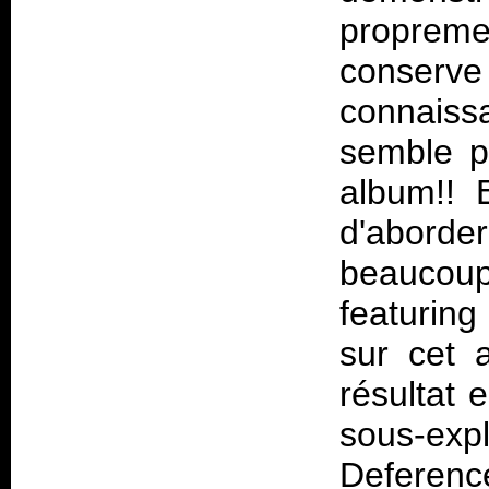
propreme
conserve
connaiss
semble p
album!! 
d'aborde
beaucoup
featurin
sur cet 
résultat 
sous-exp
Deferenc