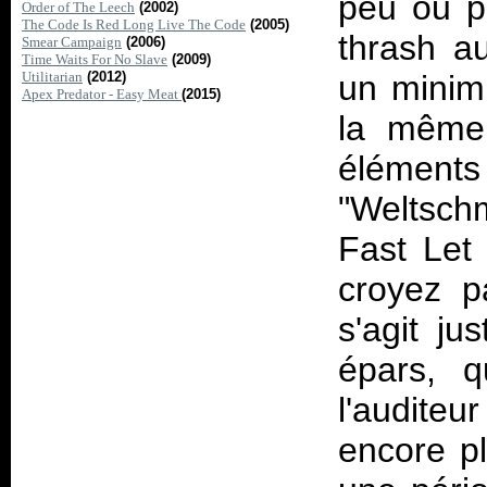
peu ou p
Order of The Leech
(2002)
The Code Is Red Long Live The Code
(2005)
thrash au
Smear Campaign
(2006)
Time Waits For No Slave
(2009)
Utilitarian
(2012)
un minim
Apex Predator - Easy Meat
(2015)
la même 
élémen
"Weltsch
Fast Let 
croyez p
s'agit ju
épars, q
l'auditeu
encore pl