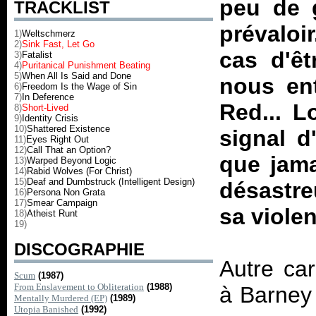
peu de 
TRACKLIST
prévaloi
1)
Weltschmerz
2)
Sink Fast, Let Go
cas d'ê
3)
Fatalist
4)
Puritanical Punishment Beating
5)
When All Is Said and Done
nous en
6)
Freedom Is the Wage of Sin
7)
In Deference
Red... 
8)
Short-Lived
9)
Identity Crisis
10)
Shattered Existence
signal d
11)
Eyes Right Out
12)
Call That an Option?
que jama
13)
Warped Beyond Logic
14)
Rabid Wolves (For Christ)
15)
Deaf and Dumbstruck (Intelligent Design)
désastre
16)
Persona Non Grata
17)
Smear Campaign
sa viole
18)
Atheist Runt
19)
DISCOGRAPHIE
Autre car
Scum
(1987)
From Enslavement to Obliteration
(1988)
à Barney 
Mentally Murdered (EP)
(1989)
Utopia Banished
(1992)