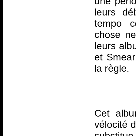
une péri
leurs déb
tempo c
chose ne
leurs alb
et
Smear
Cet albu
vélocité 
substitue