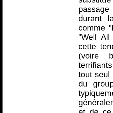
passage
durant l
comme "P
"Well All
cette te
(voire 
terrifian
tout seul
du group
typiquem
générale
et de ce