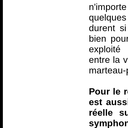
n'importe
quelques 
durent s
bien pou
exploité
entre la 
marteau-
Pour le 
est aussi
réelle s
sympho