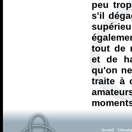
peu trop
s'il dég
supérieu
égalemen
tout de
et de h
qu'on ne
traite à
amateu
moments
Accueil
Chroniq