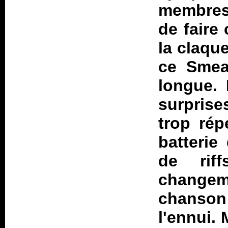
membres
de faire 
la claqu
ce
Smea
longue. 
surprise
trop rép
batterie
de rif
change
chanson
l'ennui.