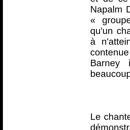
Napalm De
« groupe
qu'un ch
à n'atte
contenu
Barney 
Le chante
démonst