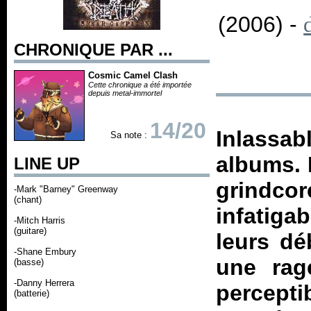
(2006) -
CHRONIQUE PAR ...
Cosmic Camel Clash
Cette chronique a été importée
depuis metal-immortel
14/20
Inlassa
Sa note :
albums. 
LINE UP
grindc
-Mark "Barney" Greenway
(chant)
infatiga
-Mitch Harris
(guitare)
leurs dé
-Shane Embury
une rag
(basse)
-Danny Herrera
percepti
(batterie)