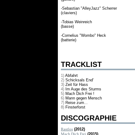
-Sebastian "AlleyJazz" Scherrer
(claviers)
-Tobias Weinreich
(basse)
-Cornelius "Wombo" Heck
(batterie)
TRACKLIST
1)
Abfahrt
2)
Schicksals End'
3)
Zeit für Hass
4)
Im Auge des Sturms
5)
Mach Dich Frei !
6)
Mann gegen Mensch
7)
Reise zum...
8)
Finsterforst
DISCOGRAPHIE
Rastlos
(2012)
Mach Dich Frei
(2015)