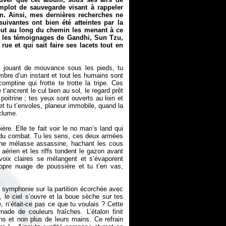
omplot de sauvegarde visant à rappeler
ain. Ainsi, mes dernières recherches ne
uivantes ont bien été atteintes par la
out au long du chemin les menant à ce
c les témoignages de Gandhi, Sun Tzu,
ue et qui sait faire ses lacets tout en
es jouant de mouvance sous les pieds, tu
mbre d’un instant et tout les humains sont
omptine qui frotte te trotte la tripe. Ces
t’ancrent le cul bien au sol, le regard prêt
poitrine ; tes yeux sont ouverts au loin et
t tu t’envoles, planeur immobile, quand la
nclume.
ère. Elle te fait voir le no man’s land qui
ns du combat. Tu les sens, ces deux armées
une mélasse assassine, hachant les cous
 aérien et les riffs tondent le gazon avant
voix claires se mélangent et s’évaporent
opre nuage de poussière et tu t’en vas,
la symphonie sur la partition écorchée avec
le ciel s’ouvre et la boue sèche sur tes
, n’était-ce pas ce que tu voulais ? Cette
nade de couleurs fraîches. L’étalon finit
s et non plus de leurs mains. Ce refrain