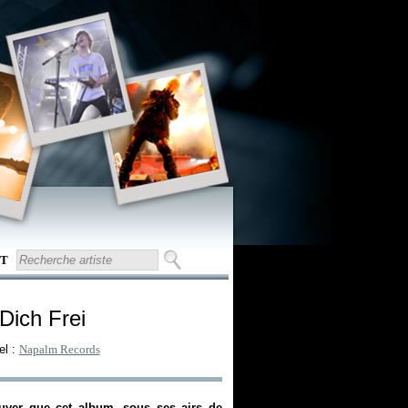
T
Dich Frei
el :
Napalm Records
uver que cet album, sous ses airs de