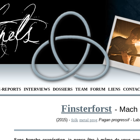
E-REPORTS
INTERVIEWS
DOSSIERS
TEAM
FORUM
LIENS
CONTAC
Finsterforst
- Mach 
(2015) -
folk
metal prog
Pagan progressif
- Lab
Sans franche exagération, je pense être à même de vous pro