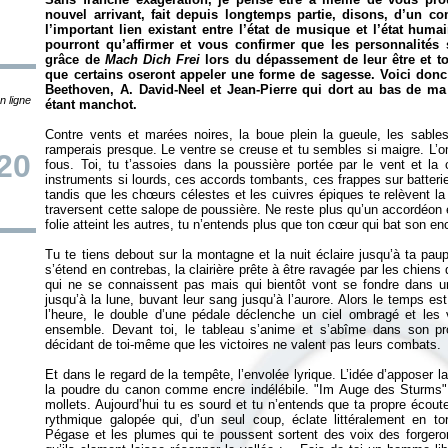
nouvel arrivant, fait depuis longtemps partie, disons, d’un c
l’important lien existant entre l’état de musique et l’état hum
pourront qu’affirmer et vous confirmer que les personnalités s
grâce de
Mach Dich Frei
lors du dépassement de leur être et t
que certains oseront appeler une forme de sagesse. Voici don
Beethoven, A. David-Neel et Jean-Pierre qui dort au bas de ma r
n ligne
étant manchot.
Contre vents et marées noires, la boue plein la gueule, les sabl
ramperais presque. Le ventre se creuse et tu sembles si maigre. L’o
20
fous. Toi, tu t’assoies dans la poussière portée par le vent et la c
instruments si lourds, ces accords tombants, ces frappes sur batterie 
tandis que les chœurs célestes et les cuivres épiques te relèvent la 
traversent cette salope de poussière. Ne reste plus qu’un accordéon e
folie atteint les autres, tu n’entends plus que ton cœur qui bat son e
Tu te tiens debout sur la montagne et la nuit éclaire jusqu’à ta paupi
s’étend en contrebas, la clairière prête à être ravagée par les chie
qui ne se connaissent pas mais qui bientôt vont se fondre dans 
jusqu’à la lune, buvant leur sang jusqu’à l’aurore. Alors le temps est
l’heure, le double d’une pédale déclenche un ciel ombragé et les 
ensemble. Devant toi, le tableau s’anime et s’abîme dans son pr
décidant de toi-même que les victoires ne valent pas leurs combats.
Et dans le regard de la tempête, l’envolée lyrique. L’idée d’apposer 
la poudre du canon comme encre indélébile. "Im Auge des Sturms", 
mollets. Aujourd’hui tu es sourd et tu n’entends que ta propre écoute
rythmique galopée qui, d’un seul coup, éclate littéralement en tor
Pégase et les plumes qui te poussent sortent des voix des forgeron