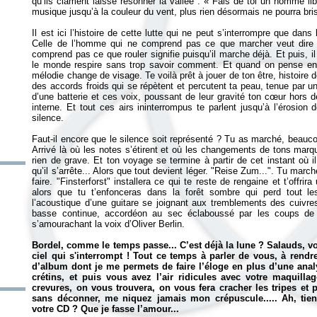
qu’ils clament laisse résonner la vallée : «
Fais de toi un homme lib
musique jusqu’à la couleur du vent, plus rien désormais ne pourra bris
Il est ici l’histoire de cette lutte qui ne peut s’interrompre que dans
Celle de l’homme qui ne comprend pas ce que marcher veut dire si 
comprend pas ce que rouler signifie puisqu’il marche déjà. Et puis, i
le monde respire sans trop savoir comment. Et quand on pense en avo
mélodie change de visage. Te voilà prêt à jouer de ton être, histoire d
des accords froids qui se répètent et percutent ta peau, tenue par un
d’une batterie et ces voix, poussant de leur gravité ton cœur hors d
interne. Et tout ces airs ininterrompus te parlent jusqu’à l’érosion 
silence.
Faut-il encore que le silence soit représenté ? Tu as marché, beaucou
Arrivé là où les notes s’étirent et où les changements de tons marq
rien de grave. Et ton voyage se termine à partir de cet instant où 
qu’il s’arrête... Alors que tout devient léger. "Reise Zum...". Tu marc
faire. "Finsterforst" installera ce qui te reste de rengaine et t’off
alors que tu t’enfonceras dans la forêt sombre qui perd tout l
l’acoustique d’une guitare se joignant aux tremblements des cuivres
basse continue, accordéon au sec éclaboussé par les coups de 
s’amourachant la voix d’Oliver Berlin.
Bordel, comme le temps passe... C’est déjà la lune ? Salauds,
ciel qui s'interrompt ! Tout ce temps à parler de vous, à rend
d’album dont je me permets de faire l’éloge en plus d’une anal
crétins, et puis vous avez l’air ridicules avec votre maquilla
crevures, on vous trouvera, on vous fera cracher les tripes et
sans déconner, me niquez jamais mon crépuscule..... Ah, tiens
votre CD ? Que je fasse l’amour...