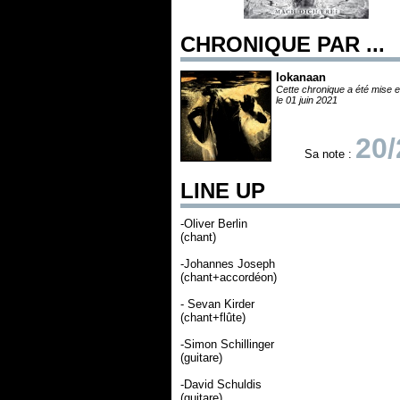
CHRONIQUE PAR ...
Iokanaan
Cette chronique a été mise e
le 01 juin 2021
20/
Sa note :
LINE UP
-Oliver Berlin
(chant)
-Johannes Joseph
(chant+accordéon)
- Sevan Kirder
(chant+flûte)
-Simon Schillinger
(guitare)
-David Schuldis
(guitare)