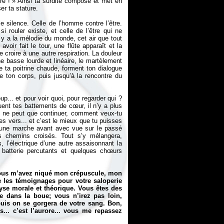
re !
» Ainsi ta surdité compose et met en
er ta stature.
 le silence. Celle de l’homme contre l’être.
rouler existe, et celle de l’être qui ne
l y a la mélodie du monde, cet air que tout
ir fait le tour, une flûte apparaît et la
e croire à une autre respiration. La douleur
e basse lourde et linéaire, le martèlement
e ta poitrine chaude, forment ton dialogue
de ton corps, puis jusqu’à la rencontre du
p... et pour voir quoi, pour regarder qui ?
uent tes battements de cœur, il n’y a plus
il ne peut que continuer, comment veux-tu
hes vers... et c’est le mieux que tu puisses
rira une marche avant avec vue sur le passé
es chemins croisés. Tout s’y mélangera,
, l’électrique d’une autre assaisonnant la
batterie percutants et quelques chœurs
 vous m’avez niqué mon crépuscule, mon
re les témoignages pour votre saloperie
yse morale et théorique. Vous êtes des
ge dans la boue; vous n’irez pas loin,
 puis on se gorgera de votre sang. Bon,
... c’est l’aurore... vous me repassez