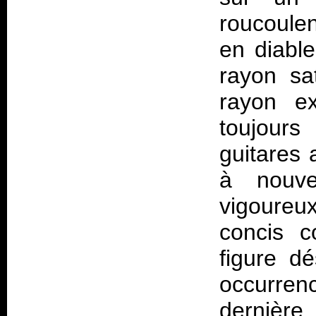
roucoule
en diable
rayon sat
rayon ex
toujours
guitares 
à nouve
vigoureux
concis c
figure d
occurren
dernière