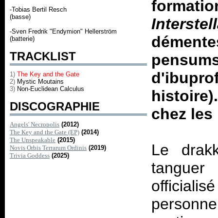
formatio
-Tobias Bertil Resch
(basse)
Interstel
-Sven Fredrik "Endymion" Hellerström
démente
(batterie)
TRACKLIST
pensums 
d'ibupr
1)
The Key and the Gate
2)
Mystic Moutains
3)
Non-Euclidean Calculus
histoire)
DISCOGRAPHIE
chez les
Angels' Necropolis
(2012)
The Key and the Gate (EP)
(2014)
The Unspeakable
(2015)
Le drak
Novis Orbis Terrarum Ordinis
(2019)
Trivia Goddess
(2025)
tanguer 
officia
personne