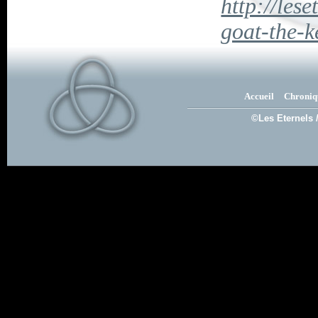
http://lese
goat-the-
Accueil
Chroniq
©Les Eternels 