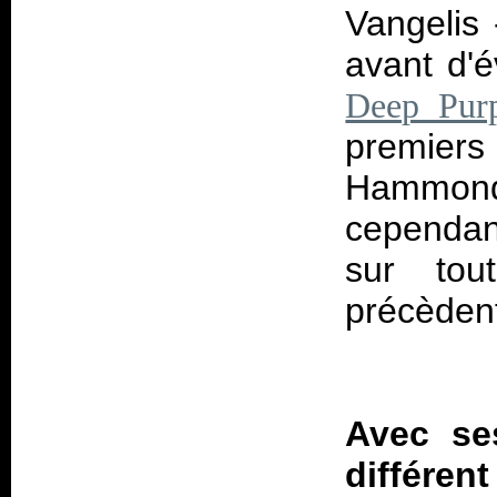
Vangelis
avant d'
Deep Pur
premier
Hammond.
cependan
sur tou
précèden
Avec se
différen