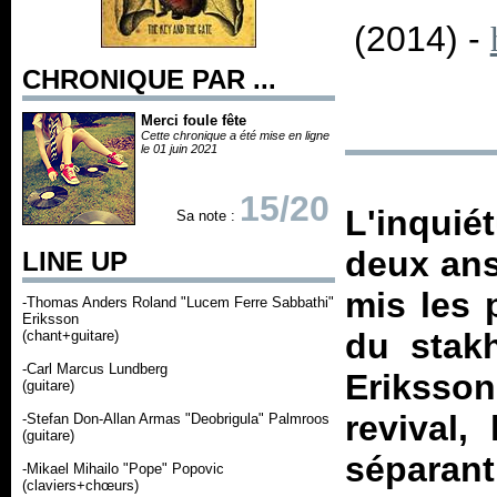
(2014) -
CHRONIQUE PAR ...
Merci foule fête
Cette chronique a été mise en ligne
le 01 juin 2021
15/20
L'inqui
Sa note :
deux ans
LINE UP
mis les 
-Thomas Anders Roland "Lucem Ferre Sabbathi"
Eriksson
du stak
(chant+guitare)
-Carl Marcus Lundberg
Eriksson
(guitare)
revival,
-Stefan Don-Allan Armas "Deobrigula" Palmroos
(guitare)
séparan
-Mikael Mihailo "Pope" Popovic
(claviers+chœurs)