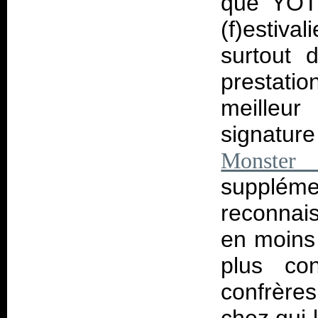
que YOTG
(f)estiv
surtout
prestati
meilleur
signatur
Monster
supplé
reconnais
en moins
plus co
confrèr