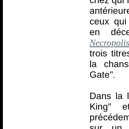
chez qui 
antérieur
ceux qui 
en déce
Necropoli
trois tit
la chan
Gate".
Dans la 
King" e
précédemm
sur un 