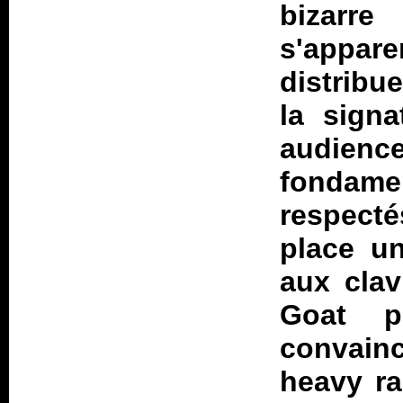
bizarr
s'appar
distribu
la signa
audien
fondam
respecté
place u
aux clav
Goat p
convai
heavy ra