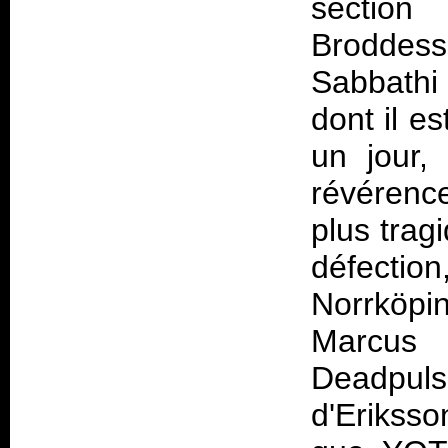
section
Broddess
Sabbathi 
dont il e
un jour, 
révérenc
plus trag
défection
Norrköpi
Marcus 
Deadpuls
d'Eriksso