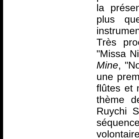
la prése
plus qu
instrumen
Très pro
"Missa Ni
Mine
, "N
une premi
flûtes et
thème 
Ruychi S
séquence
volontair