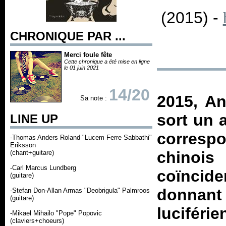
(2015) -
CHRONIQUE PAR ...
Merci foule fête
Cette chronique a été mise en ligne
le 01 juin 2021
14/20
2015, An
Sa note :
sort un 
LINE UP
corres
-Thomas Anders Roland "Lucem Ferre Sabbathi"
Eriksson
chinoi
(chant+guitare)
-Carl Marcus Lundberg
coïncide
(guitare)
donnan
-Stefan Don-Allan Armas "Deobrigula" Palmroos
(guitare)
luciféri
-Mikael Mihailo "Pope" Popovic
(claviers+choeurs)