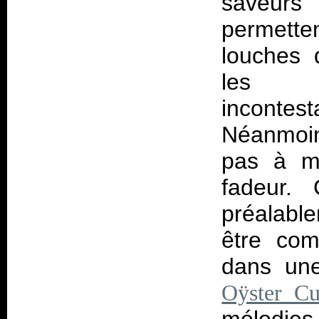
saveurs
permette
louches
les r
incontes
Néanmoin
pas à m
fadeur. 
préalable
être com
dans un
Oÿster Cu