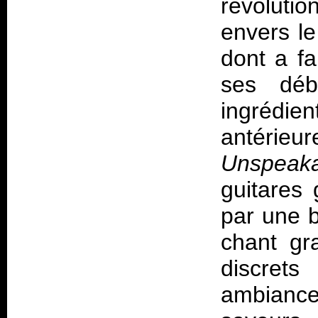
révolutio
envers le
dont a fa
ses débu
ingrédie
antéri
Unspeak
guitares
par une b
chant gr
discret
ambiance 