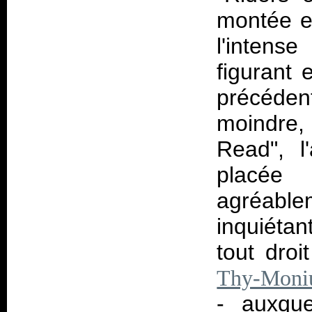
montée e
l'inten
figurant 
précéden
moindre
Read", l
placée 
agréab
inquiéta
tout dro
Thy-Mon
- auxque