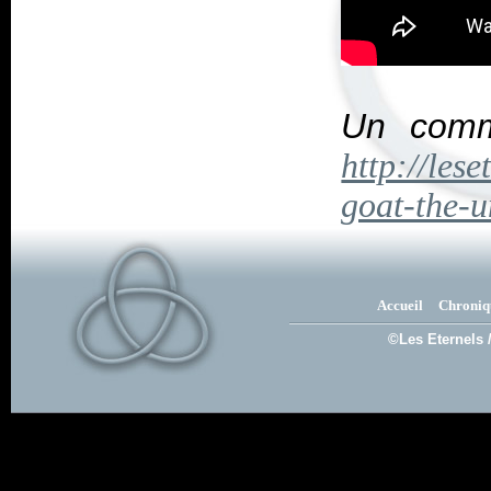
Un comme
http://lese
goat-the-u
Accueil
Chroniq
©Les Eternels 