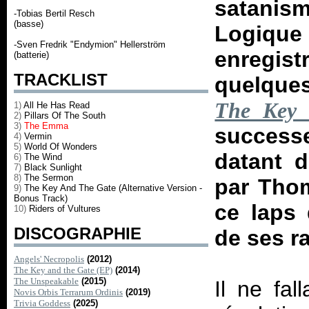
satanis
-Tobias Bertil Resch
(basse)
Logiqu
-Sven Fredrik "Endymion" Hellerström
enregis
(batterie)
TRACKLIST
quelque
The Key 
1)
All He Has Read
2)
Pillars Of The South
3)
The Emma
successe
4)
Vermin
5)
World Of Wonders
datant 
6)
The Wind
7)
Black Sunlight
8)
The Sermon
par Thom
9)
The Key And The Gate (Alternative Version -
Bonus Track)
ce laps 
10)
Riders of Vultures
DISCOGRAPHIE
de ses r
Angels' Necropolis
(2012)
The Key and the Gate (EP)
(2014)
The Unspeakable
(2015)
Il ne fal
Novis Orbis Terrarum Ordinis
(2019)
Trivia Goddess
(2025)