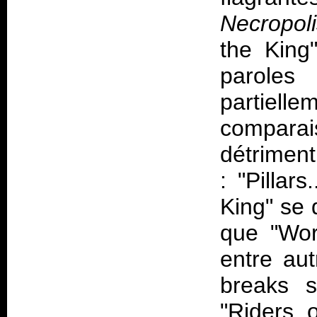
Necropol
the King"
parole
partiel
comparai
détriment
: "Pillar
King" se 
que "Wor
entre au
breaks s
"Riders o