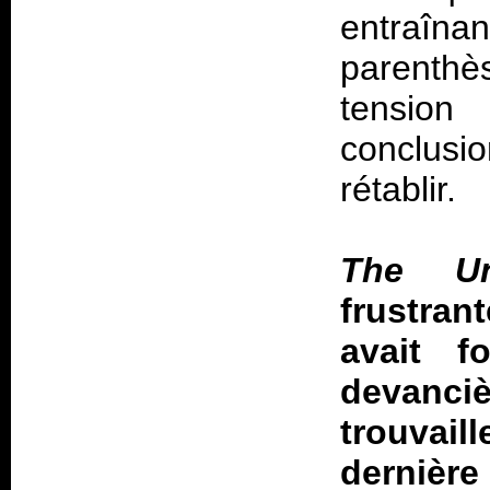
entraîn
parenthè
tension
conclusi
rétablir
.
The Un
frustrant
avait f
devanci
trouvail
dernière