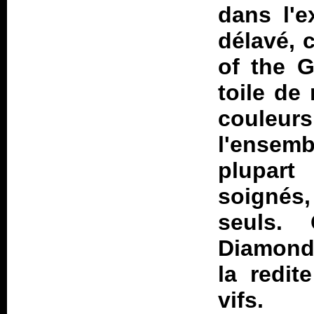
dans l'e
délavé, 
of the G
toile de
couleu
l'ensembl
plupart 
soignés
seuls.
Diamond 
la redit
vifs.