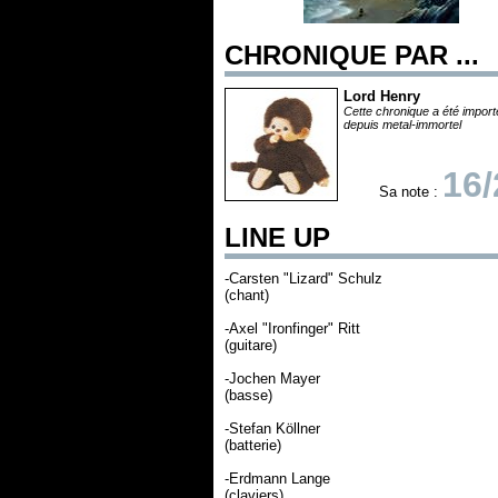
CHRONIQUE PAR ...
Lord Henry
Cette chronique a été impor
depuis metal-immortel
16/
Sa note :
LINE UP
-Carsten "Lizard" Schulz
(chant)
-Axel "Ironfinger" Ritt
(guitare)
-Jochen Mayer
(basse)
-Stefan Köllner
(batterie)
-Erdmann Lange
(claviers)