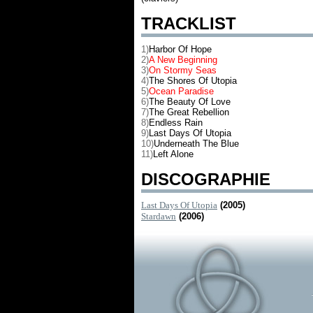
TRACKLIST
1)
Harbor Of Hope
2)
A New Beginning
3)
On Stormy Seas
4)
The Shores Of Utopia
5)
Ocean Paradise
6)
The Beauty Of Love
7)
The Great Rebellion
8)
Endless Rain
9)
Last Days Of Utopia
10)
Underneath The Blue
11)
Left Alone
DISCOGRAPHIE
Last Days Of Utopia
(2005)
Stardawn
(2006)