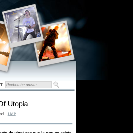
T
Of Utopia
bel :
LMP
près de vingt ans que le groupe existe,