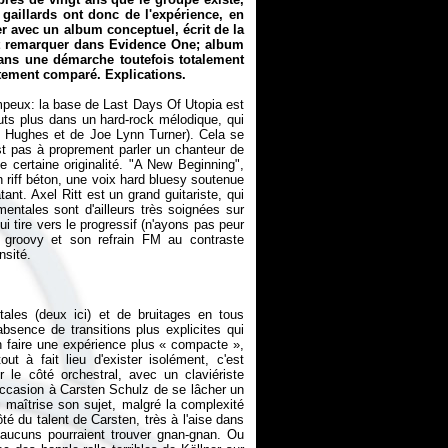
gaillards ont donc de l'expérience, en
er avec un album conceptuel, écrit de la
it remarquer dans Evidence One; album
ans une démarche toutefois totalement
stement comparé. Explications.
mpeux: la base de
Last Days Of Utopia
est
ébuts plus dans un hard-rock mélodique, qui
nn Hughes et de Joe Lynn Turner). Cela se
est pas à proprement parler un chanteur de
e certaine originalité. "A New Beginning",
 riff béton, une voix hard bluesy soutenue
nt. Axel Ritt est un grand guitariste, qui
entales sont d'ailleurs très soignées sur
ui tire vers le progressif (n'ayons pas peur
 groovy et son refrain FM au contraste
ales (deux ici) et de bruitages en tous
absence de transitions plus explicites qui
en faire une expérience plus « compacte »,
ut à fait lieu d'exister isolément, c'est
 le côté orchestral, avec un claviériste
occasion à Carsten Schulz de se lâcher un
i maîtrise son sujet, malgré la complexité
é du talent de Carsten, très à l'aise dans
'aucuns pourraient trouver gnan-gnan. Ou