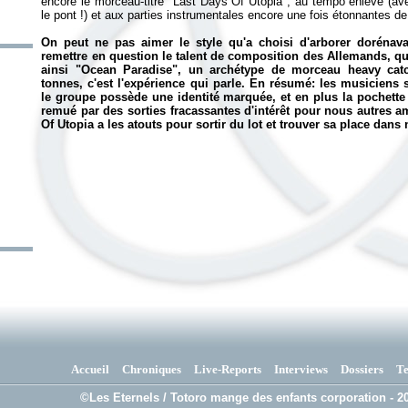
encore le morceau-titre "Last Days Of Utopia", au tempo enlevé (avec
le pont !) et aux parties instrumentales encore une fois étonnantes de
On peut ne pas aimer le style qu'a choisi d'arborer doréna
remettre en question le talent de composition des Allemands, qui 
ainsi "Ocean Paradise", un archétype de morceau heavy catc
tonnes, c'est l'expérience qui parle. En résumé: les musiciens
le groupe possède une identité marquée, et en plus la pochette 
remué par des sorties fracassantes d'intérêt pour nous autres
Of Utopia
a les atouts pour sortir du lot et trouver sa place dan
Accueil
Chroniques
Live-Reports
Interviews
Dossiers
T
©Les Eternels / Totoro mange des enfants corporation - 20