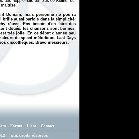
 des hopple-rolls terribles de Köllner sur
 maîtrise.
vant Domain; mais personne ne pourra
brille aussi parfois dans la simplicité:
hy réussi. Pas besoin d'en faire des
 sont doués, les chansons sont bonnes,
est très jolie. En ce début d'année peu
 amateurs de speed mélodique,
Last Days
s nos discothèques. Bravo messieurs.
eam
Forum
Liens
Contact
12 - Tous droits réservés