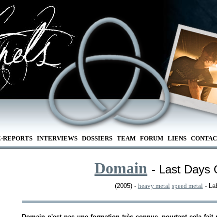
E-REPORTS
INTERVIEWS
DOSSIERS
TEAM
FORUM
LIENS
CONTAC
Domain
- Last Days 
(2005) -
heavy metal
speed metal
- La
Domain n'est pas une formation très connue, pourtant cela fait 