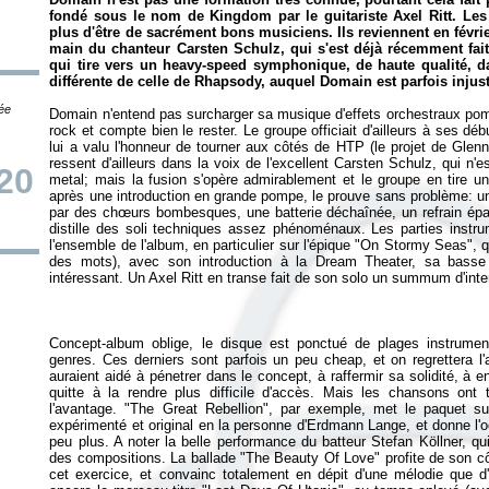
fondé sous le nom de Kingdom par le guitariste Axel Ritt. Les 
plus d'être de sacrément bons musiciens. Ils reviennent en févri
main du chanteur Carsten Schulz, qui s'est déjà récemment fa
qui tire vers un heavy-speed symphonique, de haute qualité, d
différente de celle de Rhapsody, auquel Domain est parfois inju
tée
Domain n'entend pas surcharger sa musique d'effets orchestraux po
rock et compte bien le rester. Le groupe officiait d'ailleurs à ses d
lui a valu l'honneur de tourner aux côtés de HTP (le projet de Gle
ressent d'ailleurs dans la voix de l'excellent Carsten Schulz, qui n'
20
metal; mais la fusion s'opère admirablement et le groupe en tire un
après une introduction en grande pompe, le prouve sans problème: un
par des chœurs bombesques, une batterie déchaînée, un refrain épata
distille des soli techniques assez phénoménaux. Les parties instrum
l'ensemble de l'album, en particulier sur l'épique "On Stormy Seas", q
des mots), avec son introduction à la Dream Theater, sa basse
Concept-album oblige, le disque est ponctué de plages instrument
genres. Ces derniers sont parfois un peu cheap, et on regrettera l'
auraient aidé à pénetrer dans le concept, à raffermir sa solidité, à 
quitte à la rendre plus difficile d'accès. Mais les chansons ont to
l'avantage. "The Great Rebellion", par exemple, met le paquet sur
expérimenté et original en la personne d'Erdmann Lange, et donne l'
peu plus. A noter la belle performance du batteur Stefan Köllner, qu
des compositions. La ballade "The Beauty Of Love" profite de son côt
cet exercice, et convainc totalement en dépit d'une mélodie que d