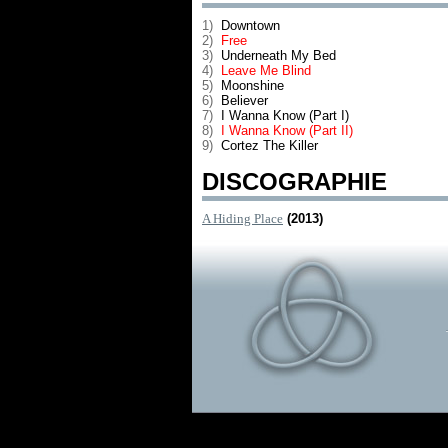
1)
Downtown
2)
Free
3)
Underneath My Bed
4)
Leave Me Blind
5)
Moonshine
6)
Believer
7)
I Wanna Know (Part I)
8)
I Wanna Know (Part II)
9)
Cortez The Killer
DISCOGRAPHIE
A Hiding Place
(2013)