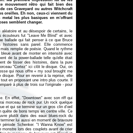
 ce mouvement rétro qui fait bien des
 de ces Graveyard ou autres Witchcraft
s oreilles. Eh non, ceux-ci viennent du
 metal les plus basiques en m'offrant
hoses semblent changer.
 aléatoire et au désespoir de certains, le
es écouteurs fut "Leave Me Blind" et avec
erbe ballade qui fait penser à ce que Bruce
s histoires sans pareil. Elle commence
, mais remplie de poésie. Quand le rythme
 bleue avant de monter en intensité avec
nt de la power-ballade telle qu'elle était
lent de tisser des histoires, dans la pure
rceau "Cortez" ici clôt le disque. Oui, on
resse qui nous offre «
my soul brought me
disque. Pour en revenir à la reprise, elle
 tout en proposant une intro plus courte. Il
paré à plus de trois sur l'originale - pour
e. En effet, "Downtown" avec son riff qui
vrai morceau de rock pur. Un rock quelque
e et qui se termine sur un gros clin d’œil
n quête de bons temps en centre ville. Ce
œuvre plutôt dans des eaux blues-rock du
 terminer lui aussi en moment de bravoure
ur période Schenker. "I Wanna Know" est
ve monstre lors des couplets avant de crier