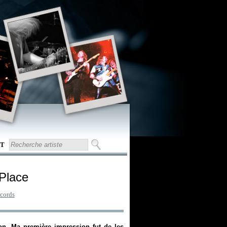
T
 Place
cords
on. Ma première impression fut de les