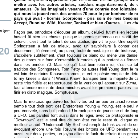
mettre avec les autres artistes, suédois majoritairement, de
amateurs. Je les imaginais venant d'une contrée non lointaine
qui nous la jouent rock des années 70 pour le pur bonheur de no
pays qui avait - hormis Scorpions - pris soin de mes besoins
Accept, Running Wild, Kreator, Tankard et bien d'autres... Les c
n ligne
Façon peu orthodoxe d'écouter un album, celui-ci fut mis en lecture
hasard fit bien les choses puisque le premier morceau qui sortit d
celui-ci, c'est tout le talent de ces Zodiac qui vit le jour. Une sup
Springsteen a fait de mieux, avec un savoir-faire à conter de
/20
doucement, légèrement, au piano, toute de nostalgie et de tristesse
s'accélère subtilement, c'est toujours ce piano qui mène une danse
des guitares sur fond d'ensemble à cordes qui la portent au firmame
dans les années 70. Mais ce qu'il faut bien retenir ici, c'est ce ta
tradition des Springsteen, Tom Petty ou autres Neil Young dont le mo
est loin de certains Klausmeinismes, et cette poésie remplie de dét
to my knees
» dans "I Wanna Know" transpire bien la majorité de ce 
reste très fidèle et respectueuse de la version qui apparut sur
Zuma
,
faut attendre moins de deux minutes avant les premières paroles - com
finir en disto magique. Somptueuse.
Mais le morceau qui ouvre les festivités est un peu un anachronism
semble tout droit sorti des Entreprises Young & Young, est le seul 
peu écervelé, sans but profond. Un rock plein de jeunesse et de fougu
à UFO. Les paroles font aussi dans le léger, avec ce protagoniste e
"Downtown" est le seul titre de son état car le reste du disque 
meilleur acabit. "Underneath My Bed" est rempli de funk avant de se
évoquant encore une fois l’œuvre des britons de UFO pendant le
aussi, sur deux parties, un joyau alliant le funk du refrain à un groo