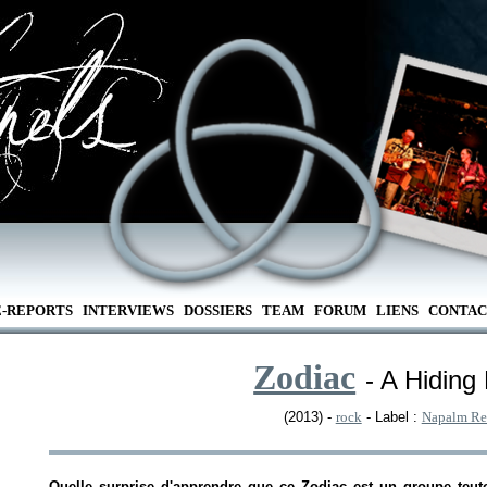
E-REPORTS
INTERVIEWS
DOSSIERS
TEAM
FORUM
LIENS
CONTAC
Zodiac
- A Hiding
(2013) -
rock
- Label :
Napalm Re
Quelle surprise d'apprendre que ce Zodiac est un groupe teut