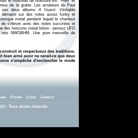
 Mais le morceau de bravoure est "Free" et
ureux de la gratte. Les amateurs de Paul
ec ses deux albums
A l'ouest
. Véritable
l démarre sur des notes assez funky et
presque metal pendant lequel le chanteur
 de s'élever avec des notes succintes et
che des horizons metal briton - pensez UFO
al très NWOBHM. Une pure merveille de
construit et respectueux des traditions.
it bien aimé avoir ne serait-ce que deux
personne n'empêche d'enclencher le mode
eam
Forum
Liens
Contact
12 - Tous droits réservés