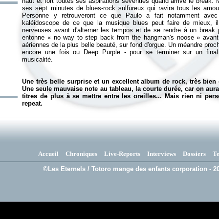
haut et fort toutes ses aspirations seventies quand arrive le break.
ses sept minutes de blues-rock sulfureux qui ravira tous les amo
Personne y retrouveront ce que Paulo a fait notamment av
kaléidoscope de ce que la musique blues peut faire de mieux, i
nerveuses avant d'alterner les tempos et de se rendre à un break 
entonne «
no way to step back from the hangman's noose
» avant
aériennes de la plus belle beauté, sur fond d'orgue. Un méandre pro
encore une fois ou Deep Purple - pour se terminer sur un fin
musicalité.
Une très belle surprise et un excellent album de rock, très bien 
Une seule mauvaise note au tableau, la courte durée, car on aura
titres de plus à se mettre entre les oreilles... Mais rien ni 
repeat.
Accueil
Chroniques
Live-Reports
Interviews
Dossiers
T
©Les Eternels / Totoro mange des enfants corporation - 20