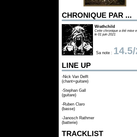
CHRONIQUE PAR ...
Wrathchild
Cette chronique a été mise e
le 01 juin 2021
14.5
Sa note :
LINE UP
-Nick Van Delft
(chant+guitare)
-Stephan Gall
(guitare)
-Ruben Claro
(basse)
-Janosch Rathmer
(batterie)
TRACKLIST