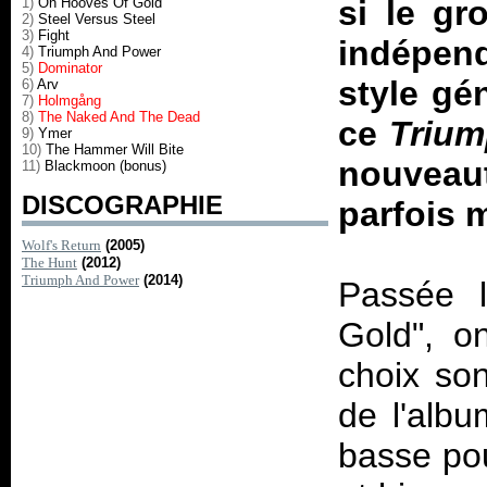
si le gr
1)
On Hooves Of Gold
2)
Steel Versus Steel
3)
Fight
indépen
4)
Triumph And Power
5)
Dominator
style gé
6)
Arv
7)
Holmgång
8)
The Naked And The Dead
ce
Trium
9)
Ymer
10)
The Hammer Will Bite
nouveau
11)
Blackmoon (bonus)
DISCOGRAPHIE
parfois
Wolf's Return
(2005)
The Hunt
(2012)
Triumph And Power
(2014)
Passée l
Gold", o
choix son
de l'albu
basse pou