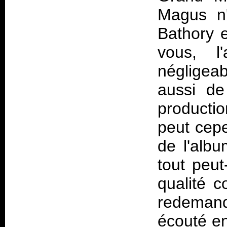
Magus n
Bathory 
vous, 
négligeab
aussi de
producti
peut cepe
de l'albu
tout peut
qualité c
redemand
écouté en