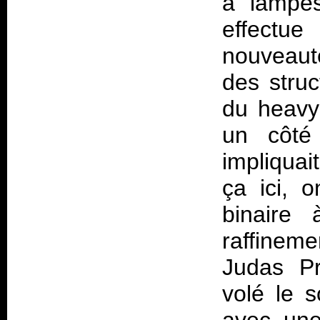
à lampes
effectue
nouveauté
des struc
du heavy
un côté
impliquai
ça ici, o
binaire
raffinem
Judas Pr
volé le 