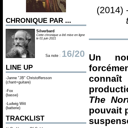
(2014) 
CHRONIQUE PAR ...
Silverbard
Cette chronique a été mise en ligne
le 01 juin 2021
16/20
Un nou
Sa note :
forcémen
LINE UP
connaît
-Janne "JB" Christoffersson
(chant+guitare)
producti
-Fox
(basse)
The Nor
-Ludwig Witt
pouvait 
(batterie)
TRACKLIST
suspense