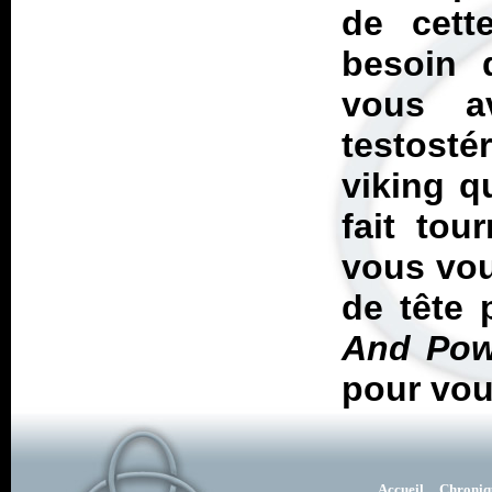
de cett
besoin 
vous a
testosté
viking q
fait tou
vous vou
de tête 
And Pow
pour vou
Accueil
Chroniq