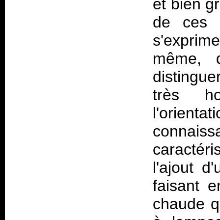
et bien g
de ces 
s'exprime
même, q
distingue
très h
l'orient
connai
caractéri
l'ajout d
faisant e
chaude qu