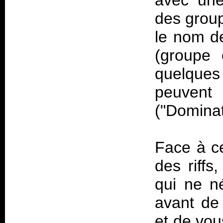
avec une
des group
le nom de
(groupe 
quelque
peuven
("Domina
Face à ce
des riffs
qui ne n
avant de
et de vou